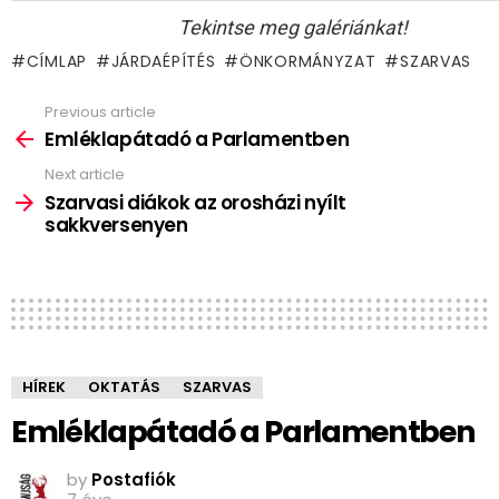
Tekintse meg galériánkat!
CÍMLAP
JÁRDAÉPÍTÉS
ÖNKORMÁNYZAT
SZARVAS
Previous article
See
more
Emléklapátadó a Parlamentben
Next article
Szarvasi diákok az orosházi nyílt
sakkversenyen
HÍREK
OKTATÁS
SZARVAS
Emléklapátadó a Parlamentben
by
Postafiók