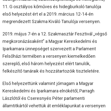
11. G osztályos kőműves és hidegburkoló tanulója
első helyezést ért el a 2019. március 12-14-én
megrendezett Szakma Kiváló Tanulója versenyen.
2019. május 7-én a 12. Szakmasztár Fesztivál „végső
megkoronázásaként” a Magyar Kereskedelmi és
Iparkamara ünnepséget szervezett a Parlament
Felsőházi termében a versenyen kiemelkedően
szereplő, első három helyezést elért tanulók,
felkészítő tanáraik és hozzátartozóik tiszteletére.
Első helyezettünk valamint jómagam a Magyar
Kereskedelmi és Iparkamara elnökétől, Parragh
Lászlótól és Cseresnyés Péter parlamenti
államtitkártól vehettük át emléklapunkat a versenyen