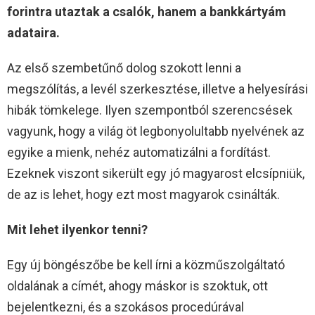
forintra utaztak a csalók, hanem a bankkártyám
adataira.
Az első szembetűnő dolog szokott lenni a
megszólítás, a levél szerkesztése, illetve a helyesírási
hibák tömkelege. Ilyen szempontból szerencsések
vagyunk, hogy a világ öt legbonyolultabb nyelvének az
egyike a mienk, nehéz automatizálni a fordítást.
Ezeknek viszont sikerült egy jó magyarost elcsípniük,
de az is lehet, hogy ezt most magyarok csinálták.
Mit lehet ilyenkor tenni?
Egy új böngészőbe be kell írni a közműszolgáltató
oldalának a címét, ahogy máskor is szoktuk, ott
bejelentkezni, és a szokásos procedúrával