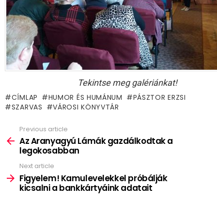
Tekintse meg galériánkat!
CÍMLAP
HUMOR ÉS HUMÁNUM
PÁSZTOR ERZSI
SZARVAS
VÁROSI KÖNYVTÁR
Previous article
See
more
Az Aranyagyú Lámák gazdálkodtak a
legokosabban
Next article
Figyelem! Kamulevelekkel próbálják
kicsalni a bankkártyáink adatait