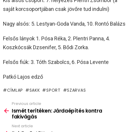
Kis alsós csoport: 7. helyezés Plentri Zsombor (a
saját korcsoportjában csak jövőre tud indulni)
Nagy alsós: 5. Lestyan-Goda Vanda, 10. Rontó Balázs
Felsős lányok 1. Pósa Réka, 2. Plentri Panna, 4.
Koszkócsák Dzsenifer, 5. Bődi Zorka.
Felsős fiúk: 3. Tóth Szabolcs, 6. Pósa Levente
Patkó Lajos edző
CÍMLAP
SAKK
SPORT
SZARVAS
Previous article
See
more
Ismét terítéken: Járdaépítés kontra
fakivágás
Next article