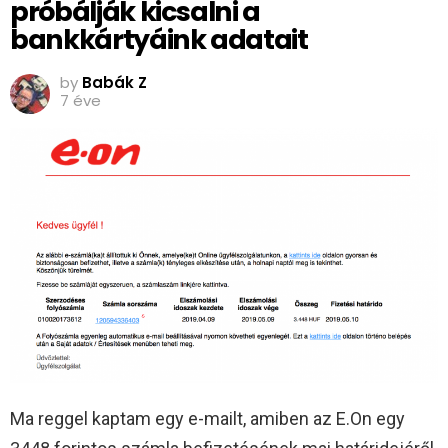
próbálják kicsalni a
bankkártyáink adatait
by
Babák Z
7 éve
Ma reggel kaptam egy e-mailt, amiben az E.On egy