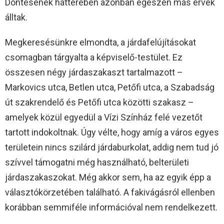
Döntésének hátterében azonban egészen más érvek
álltak.
Megkeresésünkre elmondta, a járdafelújításokat
csomagban tárgyalta a képviselő-testület. Ez
összesen négy járdaszakaszt tartalmazott –
Markovics utca, Betlen utca, Petőfi utca, a Szabadság
út szakrendelő és Petőfi utca közötti szakasz –
amelyek közül egyedül a Vízi Színház felé vezetőt
tartott indokoltnak. Úgy vélte, hogy amíg a város egyes
területein nincs szilárd járdaburkolat, addig nem tud jó
szívvel támogatni még használható, belterületi
járdaszakaszokat. Még akkor sem, ha az egyik épp a
választókörzetében található. A fakivágásról ellenben
korábban semmiféle információval nem rendelkezett.