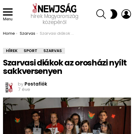
SEARCH
L
SWITCH
hírek Magyarország
SKIN
Menu
közepéről
You are here:
Home
Szarvas
Szarvasi diákok az orosházi nyílt sakkversenyen
HÍREK
SPORT
SZARVAS
Szarvasi diákok az orosházi nyílt
sakkversenyen
by
Postafiók
7 éve