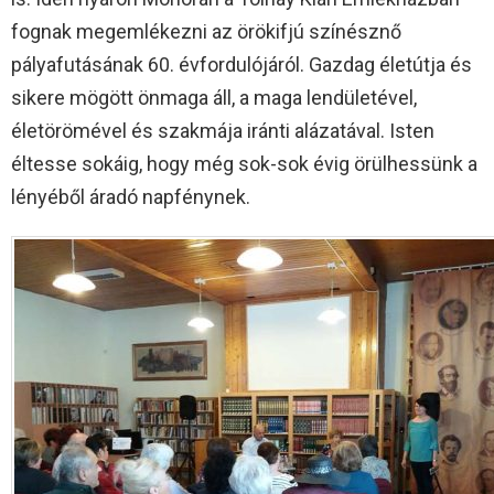
fognak megemlékezni az örökifjú színésznő
pályafutásának 60. évfordulójáról. Gazdag életútja és
sikere mögött önmaga áll, a maga lendületével,
életörömével és szakmája iránti alázatával. Isten
éltesse sokáig, hogy még sok-sok évig örülhessünk a
lényéből áradó napfénynek.