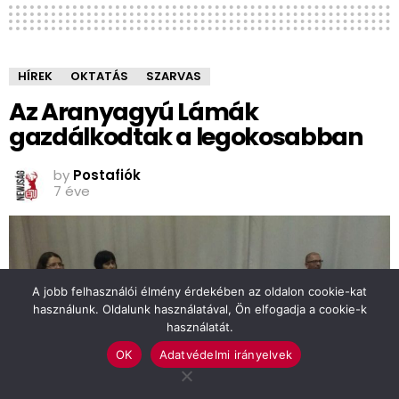
HÍREK
OKTATÁS
SZARVAS
Az Aranyagyú Lámák
gazdálkodtak a legokosabban
by
Postafiók
7 éve
A jobb felhasználói élmény érdekében az oldalon cookie-kat
használunk. Oldalunk használatával, Ön elfogadja a cookie-k
használatát.
OK
Adatvédelmi irányelvek