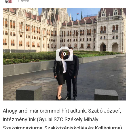
7 éve
0
Ahogy arról már örömmel hírt adtunk: Szabó József,
intézményünk (Gyulai SZC Székely Mihály
Szakgimnáziuma, Szakközépiskolája és Kollégiuma)