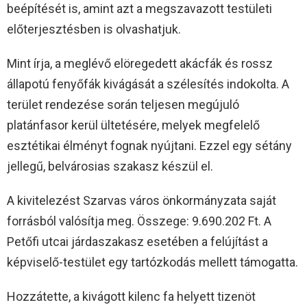
beépítését is, amint azt a megszavazott testületi
előterjesztésben is olvashatjuk.
Mint írja, a meglévő elöregedett akácfák és rossz
állapotú fenyőfák kivágását a szélesítés indokolta. A
terület rendezése során teljesen megújuló
platánfasor kerül ültetésére, melyek megfelelő
esztétikai élményt fognak nyújtani. Ezzel egy sétány
jellegű, belvárosias szakasz készül el.
A kivitelezést Szarvas város önkormányzata saját
forrásból valósítja meg. Összege: 9.690.202 Ft. A
Petőfi utcai járdaszakasz esetében a felújítást a
képviselő-testület egy tartózkodás mellett támogatta.
Hozzátette, a kivágott kilenc fa helyett tizenöt