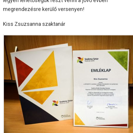
legyen lehetőségük részt venni a jövő évben
megrendezésre kerülő versenyen!
Kiss Zsuzsanna szaktanár