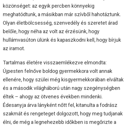
közönséget: az egyik percben könnyekig
meghatódtunk, a másikban már szívből hahotáztunk.
Olyan életbölcsesség, szenvedély és szeretet árad
belőle, hogy néha az volt az érzésünk, hogy
hullámvasúton ülünk és kapaszkodni kell, hogy bírjuk
az iramot.
Tartalmas életére visszaemlékezve elmondta:
Újpesten felnőve boldog gyermekkora volt annak
ellenére, hogy szülei még kisgyermekkorában elváltak
és a második világháború után nagy szegénységben
éltek – ahogy az ötvenes években mindenki.
Édesanyja árva lányként nőtt fel, kitanulta a fodrász
szakmát és rengeteget dolgozott, hogy meg tudjanak
élni, de még a legnehezebb időkben is megőrizte a