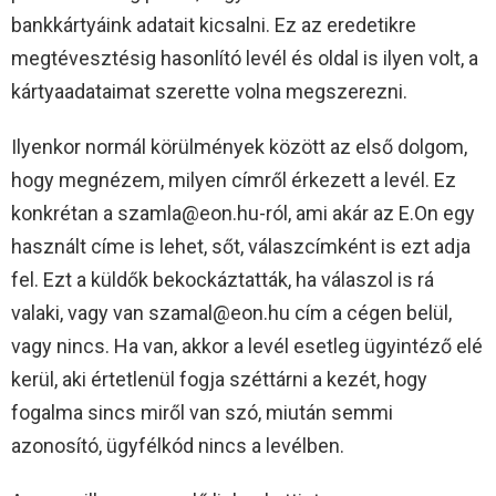
bankkártyáink adatait kicsalni. Ez az eredetikre
megtévesztésig hasonlító levél és oldal is ilyen volt, a
kártyaadataimat szerette volna megszerezni.
Ilyenkor normál körülmények között az első dolgom,
hogy megnézem, milyen címről érkezett a levél. Ez
konkrétan a szamla@eon.hu-ról, ami akár az E.On egy
használt címe is lehet, sőt, válaszcímként is ezt adja
fel. Ezt a küldők bekockáztatták, ha válaszol is rá
valaki, vagy van szamal@eon.hu cím a cégen belül,
vagy nincs. Ha van, akkor a levél esetleg ügyintéző elé
kerül, aki értetlenül fogja széttárni a kezét, hogy
fogalma sincs miről van szó, miután semmi
azonosító, ügyfélkód nincs a levélben.