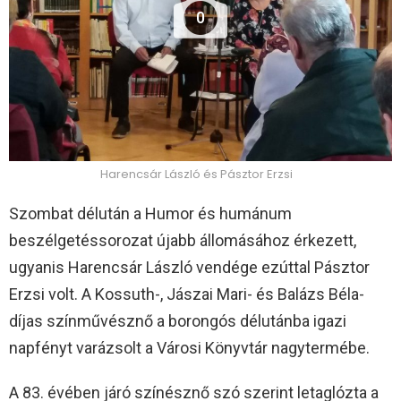
0
Harencsár László és Pásztor Erzsi
Szombat délután a Humor és humánum
beszélgetéssorozat újabb állomásához érkezett,
ugyanis Harencsár László vendége ezúttal Pásztor
Erzsi volt. A Kossuth-, Jászai Mari- és Balázs Béla-
díjas színművésznő a borongós délutánba igazi
napfényt varázsolt a Városi Könyvtár nagytermébe.
A 83. évében járó színésznő szó szerint letaglózta a