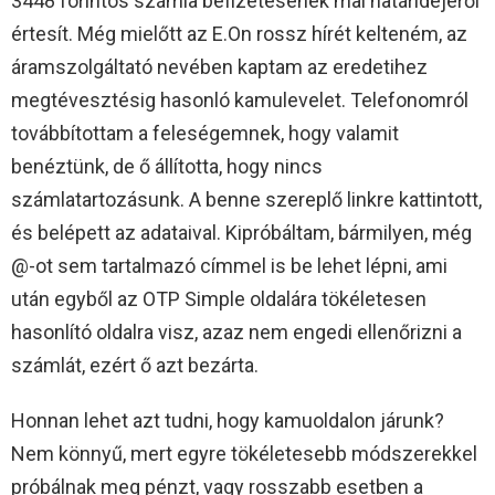
3448 forintos számla befizetésének mai határidejéről
értesít. Még mielőtt az E.On rossz hírét kelteném, az
áramszolgáltató nevében kaptam az eredetihez
megtévesztésig hasonló kamulevelet. Telefonomról
továbbítottam a feleségemnek, hogy valamit
benéztünk, de ő állította, hogy nincs
számlatartozásunk. A benne szereplő linkre kattintott,
és belépett az adataival. Kipróbáltam, bármilyen, még
@-ot sem tartalmazó címmel is be lehet lépni, ami
után egyből az OTP Simple oldalára tökéletesen
hasonlító oldalra visz, azaz nem engedi ellenőrizni a
számlát, ezért ő azt bezárta.
Honnan lehet azt tudni, hogy kamuoldalon járunk?
Nem könnyű, mert egyre tökéletesebb módszerekkel
próbálnak meg pénzt, vagy rosszabb esetben a