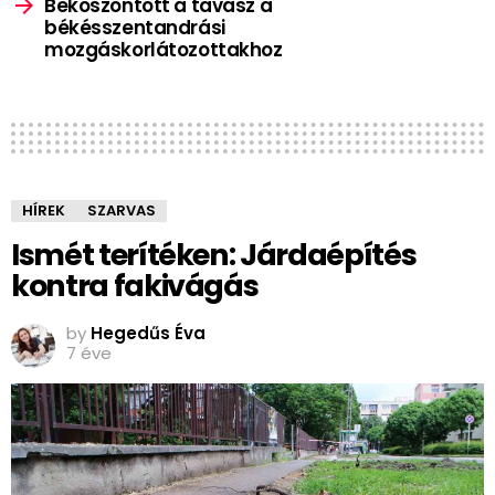
Beköszöntött a tavasz a
békésszentandrási
mozgáskorlátozottakhoz
HÍREK
SZARVAS
Ismét terítéken: Járdaépítés
kontra fakivágás
by
Hegedűs Éva
7 éve