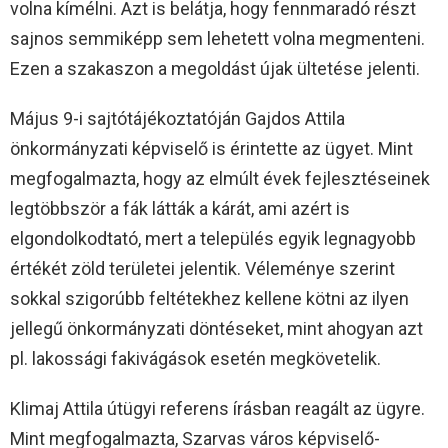
volna kímélni. Azt is belátja, hogy fennmaradó részt
sajnos semmiképp sem lehetett volna megmenteni.
Ezen a szakaszon a megoldást újak ültetése jelenti.
Május 9-i sajtótájékoztatóján Gajdos Attila
önkormányzati képviselő is érintette az ügyet. Mint
megfogalmazta, hogy az elmúlt évek fejlesztéseinek
legtöbbször a fák látták a kárát, ami azért is
elgondolkodtató, mert a település egyik legnagyobb
értékét zöld területei jelentik. Véleménye szerint
sokkal szigorúbb feltétekhez kellene kötni az ilyen
jellegű önkormányzati döntéseket, mint ahogyan azt
pl. lakossági fakivágások esetén megkövetelik.
Klimaj Attila útügyi referens írásban reagált az ügyre.
Mint megfogalmazta, Szarvas város képviselő-