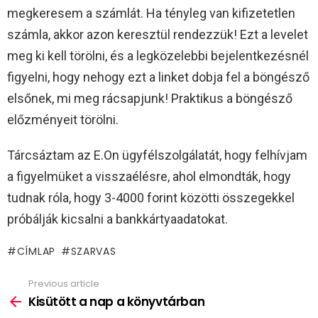
megkeresem a számlát. Ha tényleg van kifizetetlen
számla, akkor azon keresztül rendezzük! Ezt a levelet
meg ki kell törölni, és a legközelebbi bejelentkezésnél
figyelni, hogy nehogy ezt a linket dobja fel a böngésző
elsőnek, mi meg rácsapjunk! Praktikus a böngésző
előzményeit törölni.
Tárcsáztam az E.On ügyfélszolgálatát, hogy felhívjam
a figyelmüket a visszaélésre, ahol elmondták, hogy
tudnak róla, hogy 3-4000 forint közötti összegekkel
próbálják kicsalni a bankkártyaadatokat.
CÍMLAP
SZARVAS
Previous article
See
more
Kisütött a nap a könyvtárban