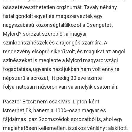
összetéveszthetetlen orgánumát. Tavaly néhány
fiatal gondolt egyet és megszerveztek egy
nagyszabású közönségtalálkozót a Csengetett
Mylord? sorozat szereplői, a magyar
szinkronszínészek és a rajongók számára. A
rendezvény elsöprő sikerű volt, és magukat az angol
színészeket is meglepte a Mylord magyarországi
fogadtatása, ugyanis hazájukban nem volt ennyire
népszerű a sorozat, itt pedig 30 éve szinte
folyamatosan műsoron van valamelyik csatornán.
Pásztor Erzsit nem csak Mrs. Lipton-ként
ismerhetjük, hanem a 100%-osan magyar és
fájdalmas igaz Szomszédok sorozatból is, ahol egy
meglehetősen kellemetlen, iszákos vénlányt alakított.