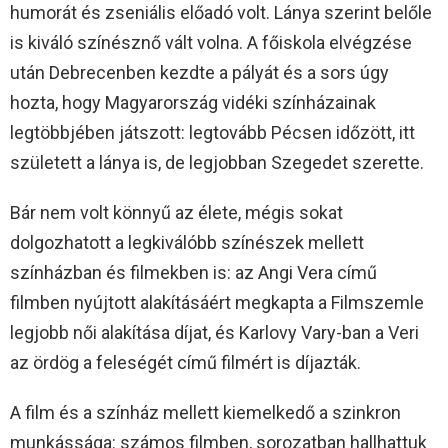
humorát és zseniális előadó volt. Lánya szerint belőle
is kiváló színésznő vált volna. A főiskola elvégzése
után Debrecenben kezdte a pályát és a sors úgy
hozta, hogy Magyarország vidéki színházainak
legtöbbjében játszott: legtovább Pécsen időzött, itt
született a lánya is, de legjobban Szegedet szerette.
Bár nem volt könnyű az élete, mégis sokat
dolgozhatott a legkiválóbb színészek mellett
színházban és filmekben is: az Angi Vera című
filmben nyújtott alakításáért megkapta a Filmszemle
legjobb női alakítása díjat, és Karlovy Vary-ban a Veri
az ördög a feleségét című filmért is díjazták.
A film és a színház mellett kiemelkedő a szinkron
munkássága: számos filmben, sorozatban hallhattuk