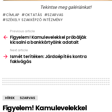
Tekintse meg galériánkat!
CÍMLAP
OKTATÁS
SZARVAS
SZÉKELY SZAKKÉPZŐ INTÉZMÉNY
Previous article
See
more
Figyelem! Kamulevelekkel próbálják
kicsalni a bankkártyáink adatait
Next article
Ismét terítéken: Járdaépítés kontra
fakivágás
HÍREK
SZARVAS
Figyelem! Kamulevelekkel