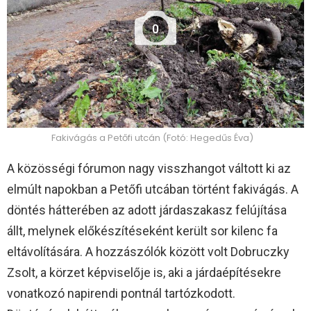
0
Fakivágás a Petőfi utcán (Fotó: Hegedűs Éva)
A közösségi fórumon nagy visszhangot váltott ki az
elmúlt napokban a Petőfi utcában történt fakivágás. A
döntés hátterében az adott járdaszakasz felújítása
állt, melynek előkészítéseként került sor kilenc fa
eltávolítására. A hozzászólók között volt Dobruczky
Zsolt, a körzet képviselője is, aki a járdaépítésekre
vonatkozó napirendi pontnál tartózkodott.