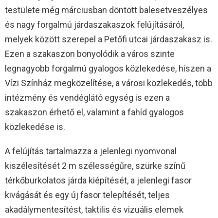
testülete még márciusban döntött balesetveszélyes
és nagy forgalmú járdaszakaszok felújításáról,
melyek között szerepel a Petőfi utcai járdaszakasz is.
Ezen a szakaszon bonyolódik a város szinte
legnagyobb forgalmú gyalogos közlekedése, hiszen a
Vízi Színház megközelítése, a városi közlekedés, több
intézmény és vendéglátó egység is ezen a
szakaszon érhető el, valamint a fahíd gyalogos
közlekedése is.
A felújítás tartalmazza a jelenlegi nyomvonal
kiszélesítését 2 m szélességűre, szürke színű
térkőburkolatos járda kiépítését, a jelenlegi fasor
kivágását és egy új fasor telepítését, teljes
akadálymentesítést, taktilis és vizuális elemek