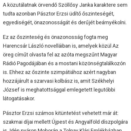
A közutálatnak örvendő Szöllősy Janka karaktere sem
tudta azonban Pásztor Erzsi üdítő őszinteségét,
egyediségét, önazonosságát és derűjét beárnyékolni.
Ez az őszinteség és önazonosság fogta meg
Harencsár László novelláiban is, amelyek közül Az
öreg címűt olvasta fel az azóta megszűnt Magyar
Rádió Pagodájában és a mostani közönségtalálkozón
is. Ehhez az őszinte szimpátiához azért nagyban
hozzájárult a szarvasi kolbász is, amit Székhelyi
József is meghatottsággal emlegetett legutóbbi
látogatásakor.
Pásztor Erzsi számos kitüntetést vehetett már át:
szakmai díjai mellett Újpest és Angyalföld díszpolgára
is. Idén nyáron Mohorán a Tolnay Klári Emlékházban