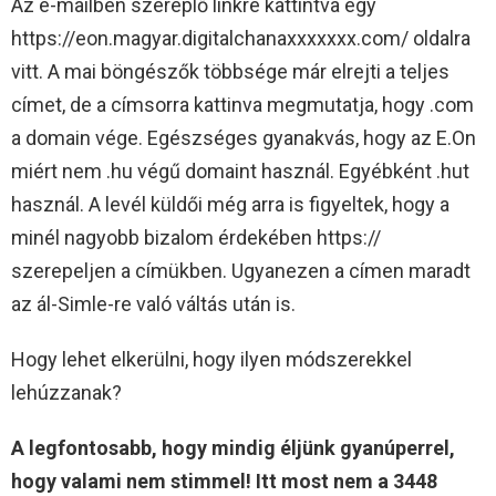
Az e-mailben szereplő linkre kattintva egy
https://eon.magyar.digitalchanaxxxxxxx.com/ oldalra
vitt. A mai böngészők többsége már elrejti a teljes
címet, de a címsorra kattinva megmutatja, hogy .com
a domain vége. Egészséges gyanakvás, hogy az E.On
miért nem .hu végű domaint használ. Egyébként .hut
használ. A levél küldői még arra is figyeltek, hogy a
minél nagyobb bizalom érdekében https://
szerepeljen a címükben. Ugyanezen a címen maradt
az ál-Simle-re való váltás után is.
Hogy lehet elkerülni, hogy ilyen módszerekkel
lehúzzanak?
A legfontosabb, hogy mindig éljünk gyanúperrel,
hogy valami nem stimmel! Itt most nem a 3448