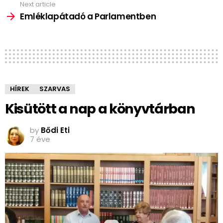
Next article
Emléklapátadó a Parlamentben
HÍREK
SZARVAS
Kisütött a nap a könyvtárban
by
Bődi Eti
7 éve