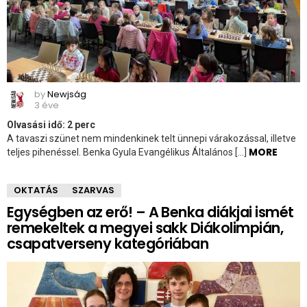
by
Newjság
3 éve
Olvasási idő:
2
perc
A tavaszi szünet nem mindenkinek telt ünnepi várakozással, illetve
MORE
teljes pihenéssel. Benka Gyula Evangélikus Általános […]
OKTATÁS
SZARVAS
Egységben az erő! – A Benka diákjai ismét
remekeltek a megyei sakk Diákolimpián,
csapatverseny kategóriában