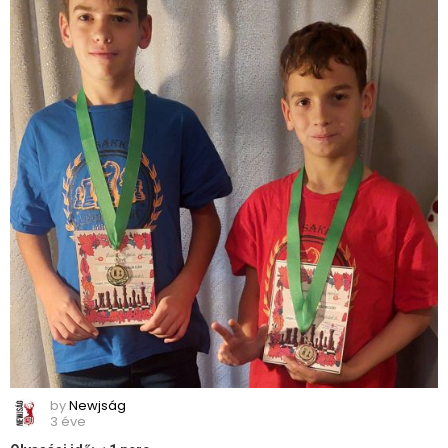
by
Newjság
3 éve