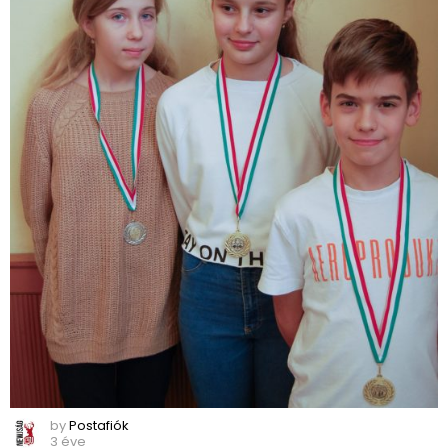
by
Postafiók
3 éve