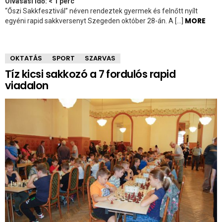
Olvasási idő:
< 1
perc
“Őszi Sakkfesztivál” néven rendeztek gyermek és felnőtt nyílt
MORE
egyéni rapid sakkversenyt Szegeden október 28-án. A […]
OKTATÁS
SPORT
SZARVAS
Tíz kicsi sakkozó a 7 fordulós rapid
viadalon