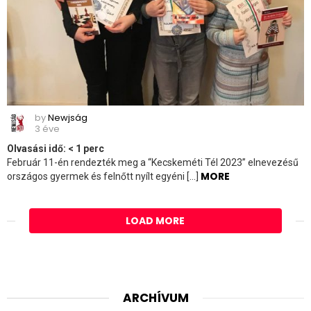
by
Newjság
3 éve
Olvasási idő:
< 1
perc
Február 11-én rendezték meg a “Kecskeméti Tél 2023” elnevezésű
MORE
országos gyermek és felnőtt nyílt egyéni […]
LOAD MORE
ARCHÍVUM