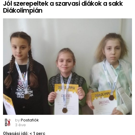
Jól szerepeltek a szarvasi diákok a sakk
Diákolimpián
by
Postafiók
3 éve
Olvasási idő:
< 1
perc