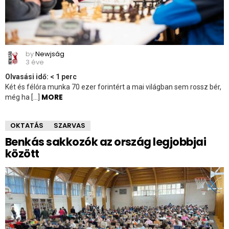
by
Newjság
3 éve
Olvasási idő:
< 1
perc
Két és félóra munka 70 ezer forintért a mai világban sem rossz bér,
MORE
még ha […]
OKTATÁS
SZARVAS
Benkás sakkozók az ország legjobbjai
között