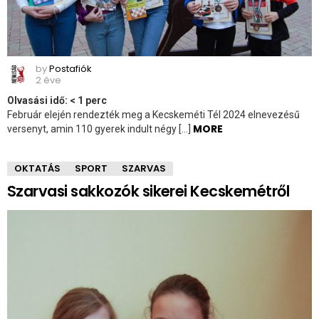
by
Postafiók
2 éve
Olvasási idő:
< 1
perc
Február elején rendezték meg a Kecskeméti Tél 2024 elnevezésű
MORE
versenyt, amin 110 gyerek indult négy […]
OKTATÁS
SPORT
SZARVAS
Szarvasi sakkozók sikerei Kecskemétről