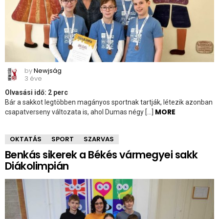
by
Newjság
3 éve
Olvasási idő:
2
perc
Bár a sakkot legtöbben magányos sportnak tartják, létezik azonban
MORE
csapatverseny változata is, ahol Dumas négy […]
OKTATÁS
SPORT
SZARVAS
Benkás sikerek a Békés vármegyei sakk
Diákolimpián