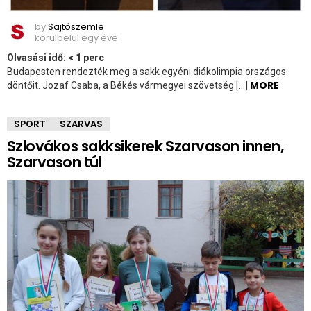
by
Sajtószemle
körülbelül egy éve
Olvasási idő:
< 1
perc
Budapesten rendezték meg a sakk egyéni diákolimpia országos
MORE
döntőit. Jozaf Csaba, a Békés vármegyei szövetség […]
SPORT
SZARVAS
Szlovákos sakksikerek Szarvason innen,
Szarvason túl