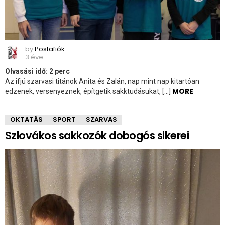
by
Postafiók
3 éve
Olvasási idő:
2
perc
Az ifjú szarvasi titánok Anita és Zalán, nap mint nap kitartóan
MORE
edzenek, versenyeznek, építgetik sakktudásukat, […]
OKTATÁS
SPORT
SZARVAS
Szlovákos sakkozók dobogós sikerei