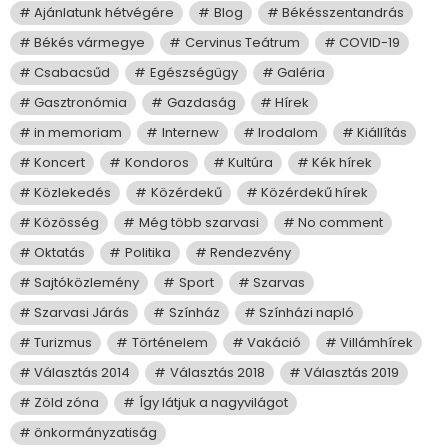
Ajánlatunk hétvégére
Blog
Békésszentandrás
Békés vármegye
Cervinus Teátrum
COVID-19
Csabacsűd
Egészségügy
Galéria
Gasztronómia
Gazdaság
Hírek
in memoriam
Internew
Irodalom
Kiállítás
Koncert
Kondoros
Kultúra
Kék hírek
Közlekedés
Közérdekű
Közérdekű hírek
Közösség
Még több szarvasi
No comment
Oktatás
Politika
Rendezvény
Sajtóközlemény
Sport
Szarvas
Szarvasi Járás
Színház
Színházi napló
Turizmus
Történelem
Vakáció
Villámhírek
Választás 2014
Választás 2018
Választás 2019
Zöld zóna
Így látjuk a nagyvilágot
önkormányzatiság