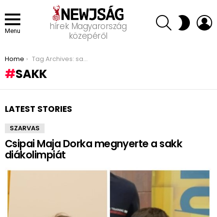
SEARCH
L
SWITCH
hírek Magyarország
SKIN
Menu
közepéről
You are here:
Home
Tag Archives: sakk
SAKK
LATEST STORIES
SZARVAS
Csipai Maja Dorka megnyerte a sakk
diákolimpiát