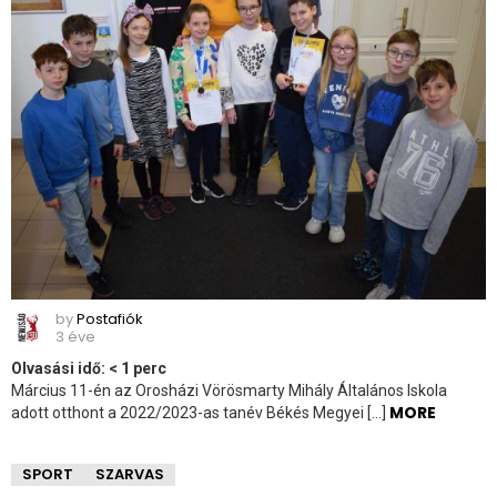
by
Postafiók
3 éve
Olvasási idő:
< 1
perc
Március 11-én az Orosházi Vörösmarty Mihály Általános Iskola
MORE
adott otthont a 2022/2023-as tanév Békés Megyei […]
SPORT
SZARVAS