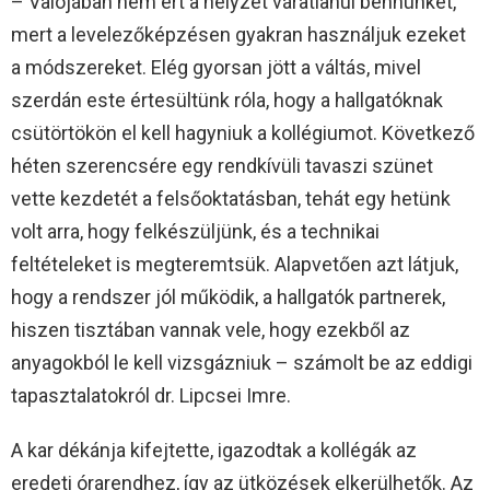
– Valójában nem ért a helyzet váratlanul bennünket,
mert a levelezőképzésen gyakran használjuk ezeket
a módszereket. Elég gyorsan jött a váltás, mivel
szerdán este értesültünk róla, hogy a hallgatóknak
csütörtökön el kell hagyniuk a kollégiumot. Következő
héten szerencsére egy rendkívüli tavaszi szünet
vette kezdetét a felsőoktatásban, tehát egy hetünk
volt arra, hogy felkészüljünk, és a technikai
feltételeket is megteremtsük. Alapvetően azt látjuk,
hogy a rendszer jól működik, a hallgatók partnerek,
hiszen tisztában vannak vele, hogy ezekből az
anyagokból le kell vizsgázniuk – számolt be az eddigi
tapasztalatokról dr. Lipcsei Imre.
A kar dékánja kifejtette, igazodtak a kollégák az
eredeti órarendhez, így az ütközések elkerülhetők. Az