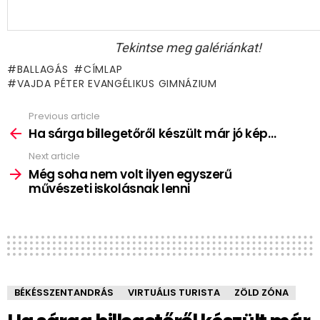
Tekintse meg galériánkat!
BALLAGÁS
CÍMLAP
VAJDA PÉTER EVANGÉLIKUS GIMNÁZIUM
Previous article
See
more
Ha sárga billegetőről készült már jó kép…
Next article
Még soha nem volt ilyen egyszerű
művészeti iskolásnak lenni
BÉKÉSSZENTANDRÁS
VIRTUÁLIS TURISTA
ZÖLD ZÓNA