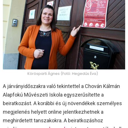
Körösparti Ágnes (Fotó: Hegedűs Éva)
A járványidőszakra való tekintettel a Chován Kálmán
Alapfokú Művészeti Iskola egyszerűsítette a
beiratkozást. A korábbi és új növendékek személyes
megjelenés helyett online jelentkezhetnek a
meghirdetett tanszakokra. A beiratkozáshoz