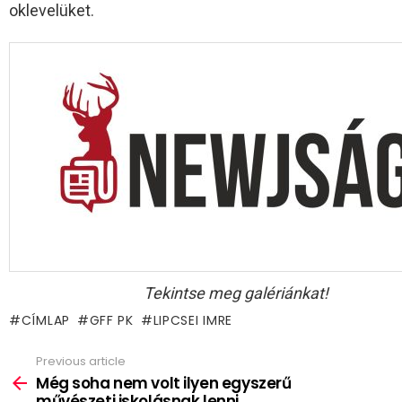
oklevelüket.
Tekintse meg galériánkat!
CÍMLAP
GFF PK
LIPCSEI IMRE
Previous article
See
more
Még soha nem volt ilyen egyszerű
művészeti iskolásnak lenni