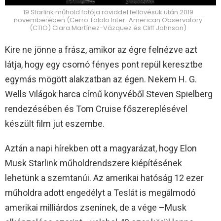
19 Starlink műhold fotója röviddel fellövésük után 2019
novemberében (Cerro Tololo Inter-American Observatory
(CTIO) Clara Martínez-Vázquez és Cliff Johnson)
Kire ne jönne a frász, amikor az égre felnézve azt
látja, hogy egy csomó fényes pont repül keresztbe
egymás mögött alakzatban az égen. Nekem H. G.
Wells Világok harca című könyvéből Steven Spielberg
rendezésében és Tom Cruise főszereplésével
készült film jut eszembe.
Aztán a napi hírekben ott a magyarázat, hogy Elon
Musk Starlink műholdrendszere kiépítésének
lehetünk a szemtanúi. Az amerikai hatóság 12 ezer
műholdra adott engedélyt a Teslát is megálmodó
amerikai milliárdos zseninek, de a vége –Musk