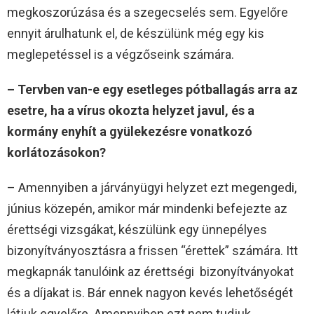
megkoszorúzása és a szegecselés sem. Egyelőre
ennyit árulhatunk el, de készülünk még egy kis
meglepetéssel is a végzőseink számára.
– Tervben van-e egy esetleges pótballagás arra az
esetre, ha a vírus okozta helyzet javul, és a
kormány enyhít a gyülekezésre vonatkozó
korlátozásokon?
– Amennyiben a járványügyi helyzet ezt megengedi,
június közepén, amikor már mindenki befejezte az
érettségi vizsgákat, készülünk egy ünnepélyes
bizonyítványosztásra a frissen “érettek” számára. Itt
megkapnák tanulóink az érettségi bizonyítványokat
és a díjakat is. Bár ennek nagyon kevés lehetőségét
látjuk egyelőre. Amennyiben ezt nem tudjuk