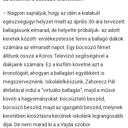
– Nagyon sajnáljuk, hogy az idén a kialakult
egészségügyi helyzet miatt az április 30-ára tervezett
ballagásunk elmarad, de helyette próbáljuk- az adott
keretek között- emlékezetessé tenni a ballagó diákok
számára az elmaradt napot. Egy búcsúzó filmet
állítunk össze a Körös Televízió segítségével a
diákjaink számára. Ez a kisfilm követné azt a
kronológiát, ahogyan a ballagást egyébként is
megszerveznénk. Iskolalelkészünk, Zahorecz Pál
áhítatával indul a “virtuális ballagás”, majd a műsor
követi a hagyományokat: búcsúztató beszéd,
búcsúzó beszéd, majd az igazgatói beszéd, melynek
keretében kiosztásra kerülnek iskolánk legrangosabb
díjai. De nem marad ki a a Vajda szobor