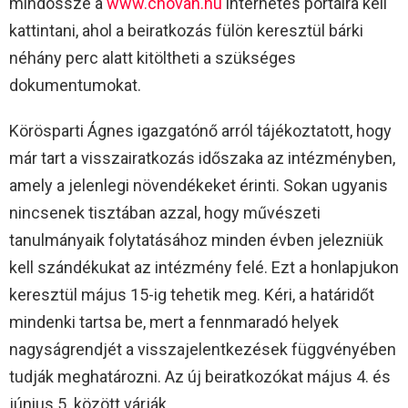
mindössze a
www.chovan.hu
internetes portálra kell
kattintani, ahol a beiratkozás fülön keresztül bárki
néhány perc alatt kitöltheti a szükséges
dokumentumokat.
Körösparti Ágnes igazgatónő arról tájékoztatott, hogy
már tart a visszairatkozás időszaka az intézményben,
amely a jelenlegi növendékeket érinti. Sokan ugyanis
nincsenek tisztában azzal, hogy művészeti
tanulmányaik folytatásához minden évben jelezniük
kell szándékukat az intézmény felé. Ezt a honlapjukon
keresztül május 15-ig tehetik meg. Kéri, a határidőt
mindenki tartsa be, mert a fennmaradó helyek
nagyságrendjét a visszajelentkezések függvényében
tudják meghatározni. Az új beiratkozókat május 4. és
június 5. között várják.