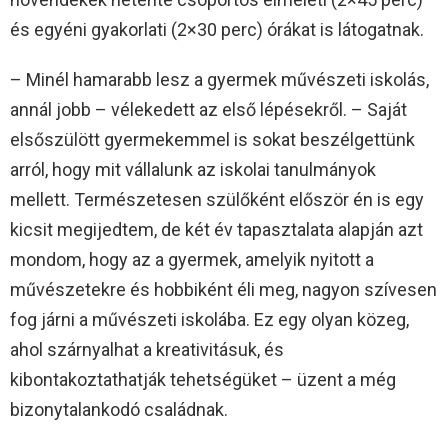
és egyéni gyakorlati (2×30 perc) órákat is látogatnak.
– Minél hamarabb lesz a gyermek művészeti iskolás,
annál jobb – vélekedett az első lépésekről. – Saját
elsőszülött gyermekemmel is sokat beszélgettünk
arról, hogy mit vállalunk az iskolai tanulmányok
mellett. Természetesen szülőként először én is egy
kicsit megijedtem, de két év tapasztalata alapján azt
mondom, hogy az a gyermek, amelyik nyitott a
művészetekre és hobbiként éli meg, nagyon szívesen
fog járni a művészeti iskolába. Ez egy olyan közeg,
ahol szárnyalhat a kreativitásuk, és
kibontakoztathatják tehetségüket – üzent a még
bizonytalankodó családnak.