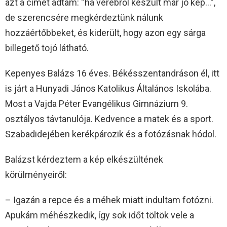
azt a címet adtam: “ha verébről készült már jó kép…”,
de szerencsére megkérdeztünk nálunk
hozzáértőbbeket, és kiderült, hogy azon egy sárga
billegető tojó látható.
Kepenyes Balázs 16 éves. Békésszentandráson él, itt
is járt a Hunyadi János Katolikus Általános Iskolába.
Most a Vajda Péter Evangélikus Gimnázium 9.
osztályos távtanulója. Kedvence a matek és a sport.
Szabadidejében kerékpározik és a fotózásnak hódol.
Balázst kérdeztem a kép elkészültének
körülményeiről:
– Igazán a repce és a méhek miatt indultam fotózni.
Apukám méhészkedik, így sok időt töltök vele a