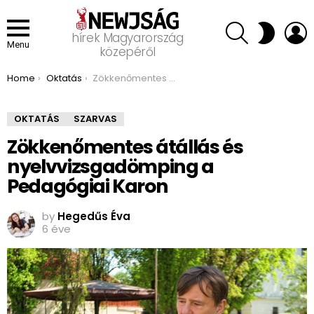
SEARCH
L
SWITCH
hírek Magyarország
SKIN
Menu
közepéről
You are here:
Home
Oktatás
Zökkenőmentes átállás és nyelvvizsgadömping a Pedagógiai Karon
OKTATÁS
SZARVAS
Zökkenőmentes átállás és
nyelvvizsgadömping a
Pedagógiai Karon
by
Hegedűs Éva
6 éve