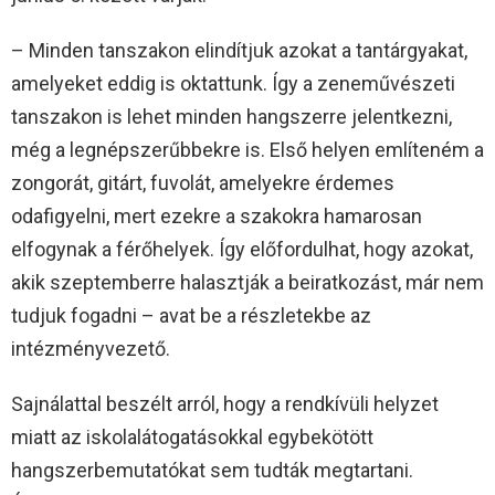
– Minden tanszakon elindítjuk azokat a tantárgyakat,
amelyeket eddig is oktattunk. Így a zeneművészeti
tanszakon is lehet minden hangszerre jelentkezni,
még a legnépszerűbbekre is. Első helyen említeném a
zongorát, gitárt, fuvolát, amelyekre érdemes
odafigyelni, mert ezekre a szakokra hamarosan
elfogynak a férőhelyek. Így előfordulhat, hogy azokat,
akik szeptemberre halasztják a beiratkozást, már nem
tudjuk fogadni – avat be a részletekbe az
intézményvezető.
Sajnálattal beszélt arról, hogy a rendkívüli helyzet
miatt az iskolalátogatásokkal egybekötött
hangszerbemutatókat sem tudták megtartani.