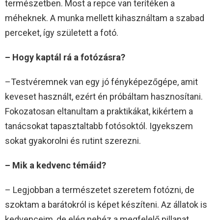
természetben. Most a repce van terítéken a
méheknek. A munka mellett kihasználtam a szabad
perceket, így született a fotó.
– Hogy kaptál rá a fotózásra?
–Testvéremnek van egy jó fényképezőgépe, amit
keveset használt, ezért én próbáltam hasznosítani.
Fokozatosan eltanultam a praktikákat, kikértem a
tanácsokat tapasztaltabb fotósoktól. Igyekszem
sokat gyakorolni és rutint szerezni.
– Mik a kedvenc témáid?
– Legjobban a természetet szeretem fotózni, de
szoktam a barátokról is képet készíteni. Az állatok is
kedvenceim, de elég nehéz a megfelelő pillanat