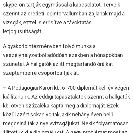
skype-on tartják egymással a kapcsolatot. Terveik
szerint az eredeti időintervallumban zajlanak majd a
vizsgák, ezzel is erősítve a távoktatás
létjogusultságát.
A gyakorlóintézményben folyó munka a
veszélyhelyzetből adódóan ezekben a hónapokban
szünetel. A hallgatók az itt megtartandó óráikat
szeptemberre csoportosítják át.
– A Pedagógiai Karon kb. 6-700 diplomát kell év végén
kiállítanunk. Az eddigi tapasztalatok szerint a hallgatók
kb. ötven százaléka kapta meg a diplomáját. Ezek
közül azért sokan voltak, akik néhány éven belül
megcsinálták a nyelvvizsgájukat. Nekik folyamatosan
állítottuk ki a diplomájukat. A nagy problémát most az