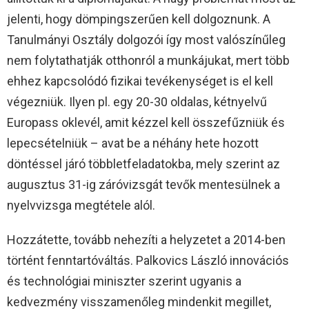
jelenti, hogy dömpingszerűen kell dolgoznunk. A
Tanulmányi Osztály dolgozói így most valószínűleg
nem folytathatják otthonról a munkájukat, mert több
ehhez kapcsolódó fizikai tevékenységet is el kell
végezniük. Ilyen pl. egy 20-30 oldalas, kétnyelvű
Europass oklevél, amit kézzel kell összefűzniük és
lepecsételniük – avat be a néhány hete hozott
döntéssel járó többletfeladatokba, mely szerint az
augusztus 31-ig záróvizsgát tevők mentesülnek a
nyelvvizsga megtétele alól.
Hozzátette, tovább nehezíti a helyzetet a 2014-ben
történt fenntartóváltás. Palkovics László innovációs
és technológiai miniszter szerint ugyanis a
kedvezmény visszamenőleg mindenkit megillet,