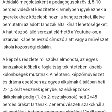
Áthidaló megoldásként a pedagógusok rövid, 5-10
perces videókat készítettek, amelyben igyekeznek a
gyerekekhez közelebb hozni a hangszereket, illetve
bemutatni az adott tanszak által kínált lehetőségeket.
A hat részből álló sorozat elérhető a Youtube-on, a
Szarvasi Kábeltelevízió címszó alatt vagy a művészeti
iskola közösségi oldalán.
A képzés részleteiről szólva elmondta, az egyes
tanszakok időbeli elfoglaltság tekintetében kisebb
különbségek mutatnak. A néptánc, képzőművészet
és dráma esetében az egyes alkalmak általában heti
2×1,5 órát vesznek igénybe, az előképzősök
diákoknak pedig (1. és 2. osztályosok) heti 2×45
perces órákat tartanak. Zeneművészeti szakoknál a
növendékek hetente csoportos elméleti (2×45 perc)