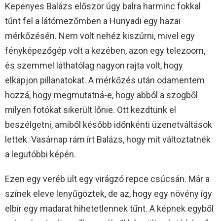
Kepenyes Balázs először úgy balra harminc fokkal
tűnt fel a látómezőmben a Hunyadi egy hazai
mérkőzésén. Nem volt nehéz kiszúrni, mivel egy
fényképezőgép volt a kezében, azon egy telezoom,
és szemmel láthatólag nagyon rajta volt, hogy
elkapjon pillanatokat. A mérkőzés után odamentem
hozzá, hogy megmutatná-e, hogy abból a szögből
milyen fotókat sikerült lőnie. Ott kezdtünk el
beszélgetni, amiből később időnkénti üzenetváltások
lettek. Vasárnap rám írt Balázs, hogy mit változtatnék
a legutóbbi képén.
Ezen egy veréb ült egy virágzó repce csúcsán. Már a
színek eleve lenyűgöztek, de az, hogy egy növény így
elbír egy madarat hihetetlennek tűnt. A képnek egyből