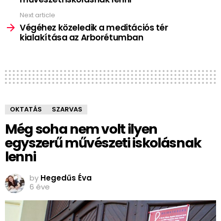
Next article
Végéhez közeledik a meditációs tér
kialakítása az Arborétumban
OKTATÁS
SZARVAS
Még soha nem volt ilyen
egyszerű művészeti iskolásnak
lenni
by
Hegedűs Éva
6 éve