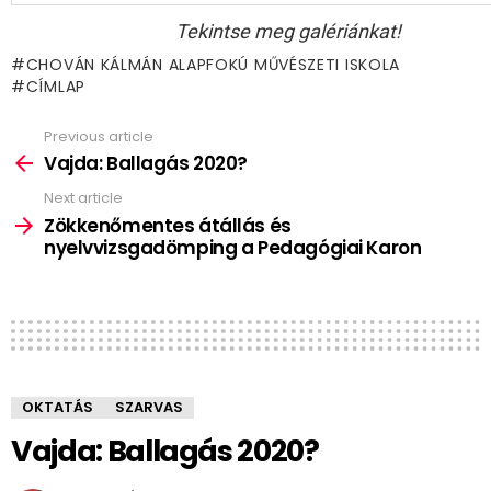
Tekintse meg galériánkat!
CHOVÁN KÁLMÁN ALAPFOKÚ MŰVÉSZETI ISKOLA
CÍMLAP
Previous article
See
more
Vajda: Ballagás 2020?
Next article
Zökkenőmentes átállás és
nyelvvizsgadömping a Pedagógiai Karon
OKTATÁS
SZARVAS
Vajda: Ballagás 2020?