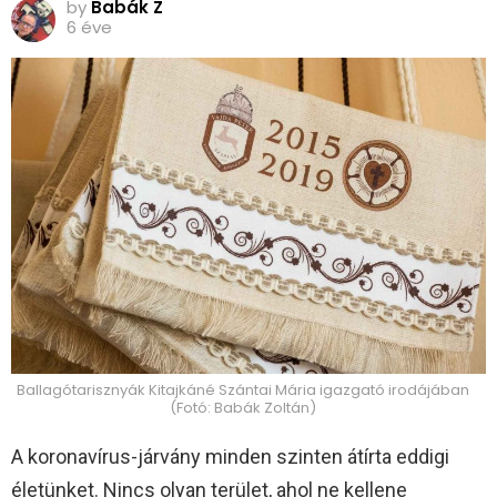
by
Babák Z
6 éve
Ballagótarisznyák Kitajkáné Szántai Mária igazgató irodájában
(Fotó: Babák Zoltán)
A koronavírus-járvány minden szinten átírta eddigi
életünket. Nincs olyan terület, ahol ne kellene