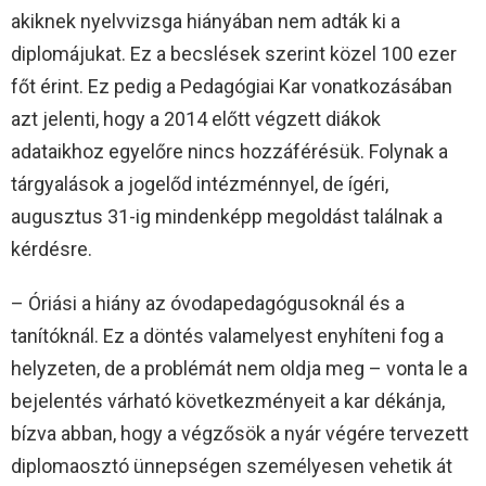
akiknek nyelvvizsga hiányában nem adták ki a
diplomájukat. Ez a becslések szerint közel 100 ezer
főt érint. Ez pedig a Pedagógiai Kar vonatkozásában
azt jelenti, hogy a 2014 előtt végzett diákok
adataikhoz egyelőre nincs hozzáférésük. Folynak a
tárgyalások a jogelőd intézménnyel, de ígéri,
augusztus 31-ig mindenképp megoldást találnak a
kérdésre.
– Óriási a hiány az óvodapedagógusoknál és a
tanítóknál. Ez a döntés valamelyest enyhíteni fog a
helyzeten, de a problémát nem oldja meg – vonta le a
bejelentés várható következményeit a kar dékánja,
bízva abban, hogy a végzősök a nyár végére tervezett
diplomaosztó ünnepségen személyesen vehetik át