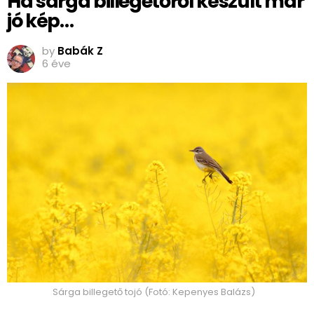
Ha sárga billegetőről készült már
jó kép…
by
Babák Z
6 éve
Sárga billegető tojó (Fotó: Kepenyes Balázs)