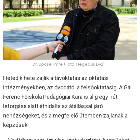
Dr. Lipcsei Imre (Fotó: Hegedűs Éva)
Hetedik hete zajlik a távoktatás az oktatási
intézményekben, az óvodától a felsőoktatásig. A Gál
Ferenc Főiskola Pedagógiai Kara is alig egy hét
leforgása alatt áthidalta az átállással járó
nehézségeket, és a megfelelő ütemben zajlanak a
képzések.