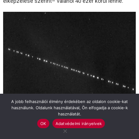
elképzelése szerint– valahol 40 ezer körül lenne.
A jobb felhasználói élmény érdekében az oldalon cookie-kat
használunk. Oldalunk használatával, Ön elfogadja a cookie-k
használatát.
Érdekes adalék a hírhez, hogy 1957 óta a
OK
Adatvédelmi irányelvek
Szputnyikokkal együtt –forrásonként más és más