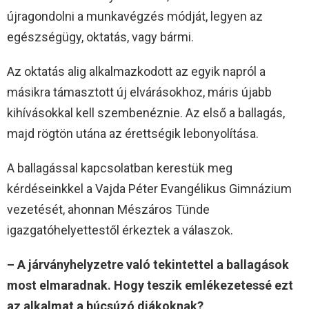
újragondolni a munkavégzés módját, legyen az
egészségügy, oktatás, vagy bármi.
Az oktatás alig alkalmazkodott az egyik napról a
másikra támasztott új elvárásokhoz, máris újabb
kihívásokkal kell szembenéznie. Az első a ballagás,
majd rögtön utána az érettségik lebonyolítása.
A ballagással kapcsolatban kerestük meg
kérdéseinkkel a Vajda Péter Evangélikus Gimnázium
vezetését, ahonnan Mészáros Tünde
igazgatóhelyettestől érkeztek a válaszok.
– A járványhelyzetre való tekintettel a ballagások
most elmaradnak. Hogy teszik emlékezetessé ezt
az alkalmat a búcsúzó diákoknak?