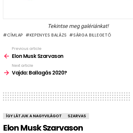
Tekintse meg galériánkat!
CÍMLAP
KEPENYES BALÁZS
SÁRGA BILLEGETŐ
Previous article
See
more
Elon Musk Szarvason
Next article
Vajda: Ballagás 2020?
ÍGY LÁTJUK A NAGYVILÁGOT
SZARVAS
Elon Musk Szarvason