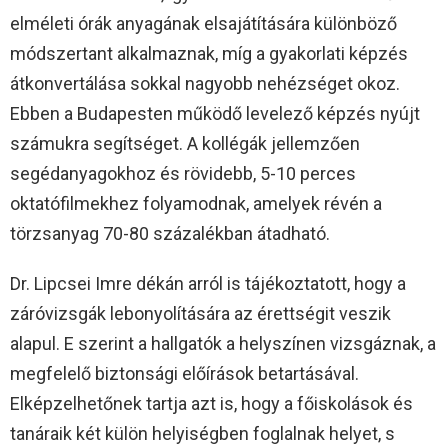
elméleti órák anyagának elsajátítására különböző
módszertant alkalmaznak, míg a gyakorlati képzés
átkonvertálása sokkal nagyobb nehézséget okoz.
Ebben a Budapesten működő levelező képzés nyújt
számukra segítséget. A kollégák jellemzően
segédanyagokhoz és rövidebb, 5-10 perces
oktatófilmekhez folyamodnak, amelyek révén a
törzsanyag 70-80 százalékban átadható.
Dr. Lipcsei Imre dékán arról is tájékoztatott, hogy a
záróvizsgák lebonyolítására az érettségit veszik
alapul. E szerint a hallgatók a helyszínen vizsgáznak, a
megfelelő biztonsági előírások betartásával.
Elképzelhetőnek tartja azt is, hogy a főiskolások és
tanáraik két külön helyiségben foglalnak helyet, s