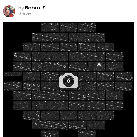
by
Babák Z
6 éve
0