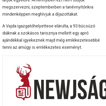
megszervezni, szeptemberben a tanévnyitónkra
mindenképpen meghívjuk a díjazottakat.
A Vajda igazgatóhelyettese elárulta, a 93 búcsúzó
diáknak a szokásos tarisznya mellett egy apró
ajándékkal igyekeznek majd még emlékezetesebbé
tenni az amúgy is emlékezetes eseményt.