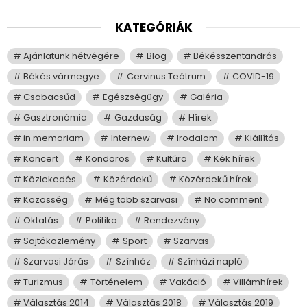
KATEGÓRIÁK
Ajánlatunk hétvégére
Blog
Békésszentandrás
Békés vármegye
Cervinus Teátrum
COVID-19
Csabacsűd
Egészségügy
Galéria
Gasztronómia
Gazdaság
Hírek
in memoriam
Internew
Irodalom
Kiállítás
Koncert
Kondoros
Kultúra
Kék hírek
Közlekedés
Közérdekű
Közérdekű hírek
Közösség
Még több szarvasi
No comment
Oktatás
Politika
Rendezvény
Sajtóközlemény
Sport
Szarvas
Szarvasi Járás
Színház
Színházi napló
Turizmus
Történelem
Vakáció
Villámhírek
Választás 2014
Választás 2018
Választás 2019