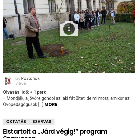
0
by
Postafiók
7 éve
Olvasási idő:
< 1
perc
– Mondják, a jövőre gondol az, aki fát ültet, de mi most, amikor az
MORE
Óvópedagógusok […]
OKTATÁS
SZARVAS
Elstartolt a „Járd végig!” program