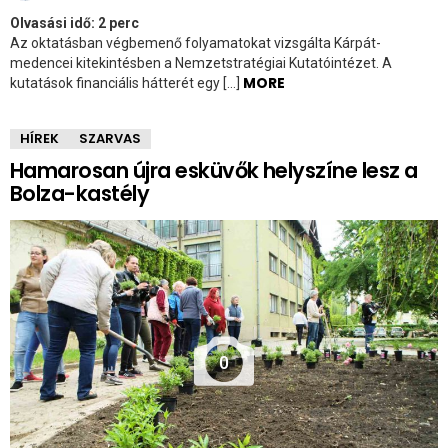
Olvasási idő:
2
perc
Az oktatásban végbemenő folyamatokat vizsgálta Kárpát-
medencei kitekintésben a Nemzetstratégiai Kutatóintézet. A
MORE
kutatások financiális hátterét egy […]
HÍREK
SZARVAS
Hamarosan újra esküvők helyszíne lesz a
Bolza-kastély
0