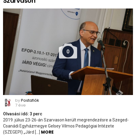
Szarvason
0
by
Postafiók
7 éve
Olvasási idő:
3
perc
2019. július 23-26-án Szarvason került megrendezésre a Szeged-
Csanádi Egyházmegye Gelsey Vilmos Pedagógiai Intézete
MORE
(SZEGEPI) „Járd […]