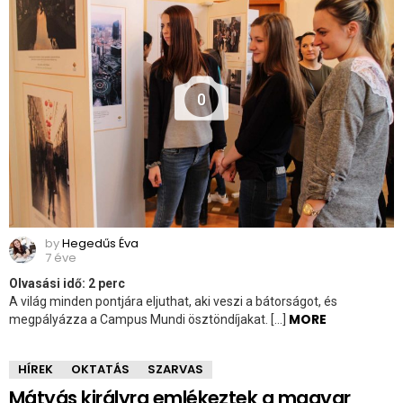
0
by
Hegedűs Éva
7 éve
Olvasási idő:
2
perc
A világ minden pontjára eljuthat, aki veszi a bátorságot, és
MORE
megpályázza a Campus Mundi ösztöndíjakat. […]
HÍREK
OKTATÁS
SZARVAS
Mátyás királyra emlékeztek a magyar