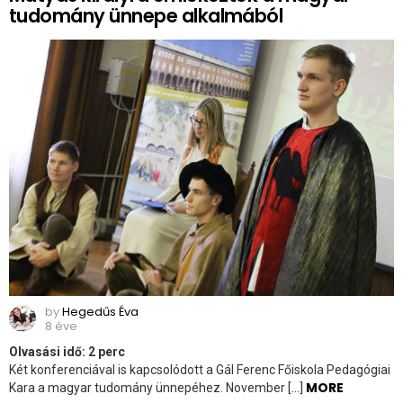
tudomány ünnepe alkalmából
by
Hegedűs Éva
8 éve
Olvasási idő:
2
perc
Két konferenciával is kapcsolódott a Gál Ferenc Főiskola Pedagógiai
MORE
Kara a magyar tudomány ünnepéhez. November […]