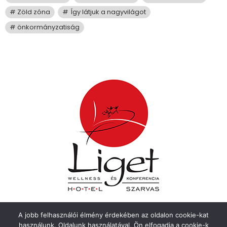
Zöld zóna
Így látjuk a nagyvilágot
önkormányzatiság
A jobb felhasználói élmény érdekében az oldalon cookie-kat
használunk. Oldalunk használatával, Ön elfogadja a cookie-k