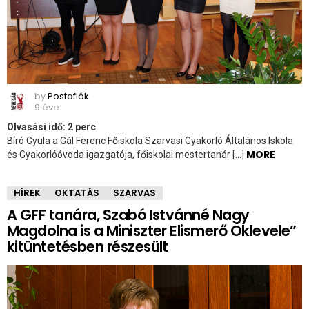
by
Postafiók
9 éve
Olvasási idő:
2
perc
Bíró Gyula a Gál Ferenc Főiskola Szarvasi Gyakorló Általános Iskola
MORE
és Gyakorlóóvoda igazgatója, főiskolai mestertanár […]
HÍREK
OKTATÁS
SZARVAS
A GFF tanára, Szabó Istvánné Nagy
Magdolna is a Miniszter Elismerő Oklevele”
kitüntetésben részesült