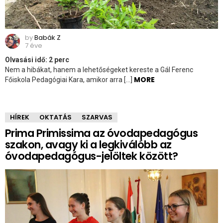
by
Babák Z
7 éve
Olvasási idő:
2
perc
Nem a hibákat, hanem a lehetőségeket kereste a Gál Ferenc
MORE
Főiskola Pedagógiai Kara, amikor arra […]
HÍREK
OKTATÁS
SZARVAS
Prima Primissima az óvodapedagógus
szakon, avagy ki a legkiválóbb az
óvodapedagógus-jelöltek között?