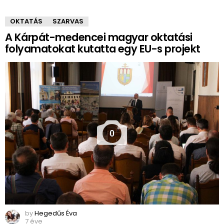
OKTATÁS
SZARVAS
A Kárpát-medencei magyar oktatási
folyamatokat kutatta egy EU-s projekt
0
by
Hegedűs Éva
7 éve