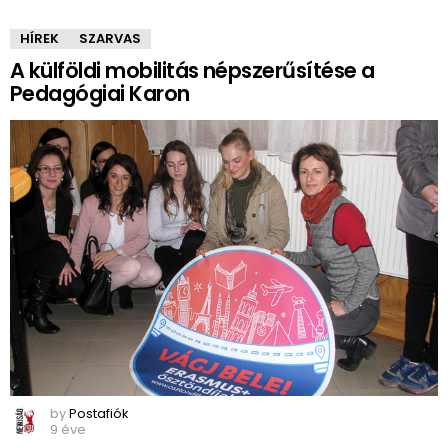
HÍREK
SZARVAS
A külföldi mobilitás népszerűsítése a
Pedagógiai Karon
by
Postafiók
9 éve