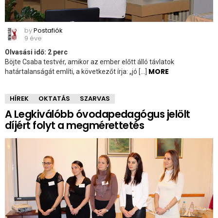
by
Postafiók
9 éve
Olvasási idő:
2
perc
Böjte Csaba testvér, amikor az ember előtt álló távlatok
MORE
határtalanságát említi, a következőt írja: „jó […]
HÍREK
OKTATÁS
SZARVAS
A Legkiválóbb óvodapedagógus jelölt
díjért folyt a megmérettetés