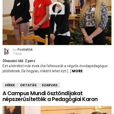
0
by
Postafiók
7 éve
Olvasási idő:
2
perc
Ezt a kérdést már évek óta feltesszük a végzős óvodapedagógus-
MORE
jelölteknek. De hogyan, miként lehet ezt […]
HÍREK
OKTATÁS
SZARVAS
A Campus Mundi ösztöndíjakat
népszerűsítették a Pedagógiai Karon