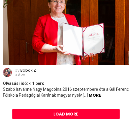
by
Babák Z
9 éve
Olvasási idő:
< 1
perc
Szabó Istvánné Nagy Magdolna 2016 szeptembere óta a Gál Ferenc
MORE
Főiskola Pedagógiai Karának magyar nyelv […]
LOAD MORE