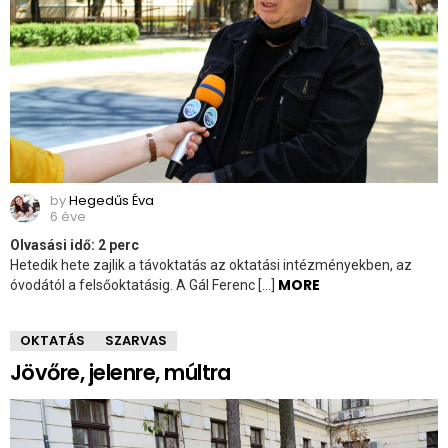
by
Hegedűs Éva
6 éve
Olvasási idő:
2
perc
Hetedik hete zajlik a távoktatás az oktatási intézményekben, az
MORE
óvodától a felsőoktatásig. A Gál Ferenc […]
OKTATÁS
SZARVAS
Jövőre, jelenre, múltra