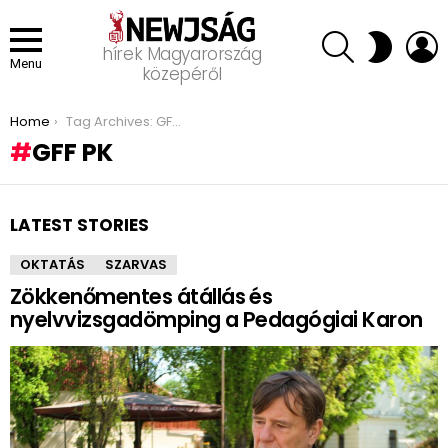
SEARCH
L
SWITCH
hírek Magyarország
SKIN
Menu
közepéről
You are here:
Home
Tag Archives: GFF PK
GFF PK
LATEST STORIES
OKTATÁS
SZARVAS
Zökkenőmentes átállás és
nyelvvizsgadömping a Pedagógiai Karon