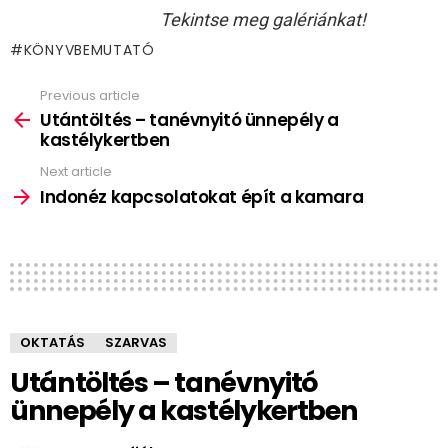
Tekintse meg galériánkat!
KÖNYVBEMUTATÓ
Previous article
See
more
Utántöltés – tanévnyitó ünnepély a
kastélykertben
Next article
Indonéz kapcsolatokat épít a kamara
OKTATÁS
SZARVAS
Utántöltés – tanévnyitó
ünnepély a kastélykertben