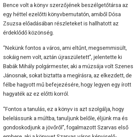
Bence volt a könyv szerzőjének beszélgetőtársa az
egy héttel ezelőtti könyvbemutatón, amiből Dósa
Zsuzsa előadásában részleteket is hallhatott az
érdeklődő közönség.
“Nekünk fontos a város, ami eltűnt, megsemmisült,
sokáig nem volt, aztán újraszületett”, jelentette ki
Babák Mihály polgármester, aki a múzsája volt Szenes
Jánosnak, sokat biztatta a megírásra, az elkezdett, de
félbe hagyott mű befejezésére, hogy legyen egy írott
hagyaték az ez előtti korról.
“Fontos a tanulás, ez a könyv is azt szolgálja, hogy
belelássunk a múltba, tanuljunk belőle, éljünk ma és
gondoskodjunk a jövőről”, fogalmazott Szarvas első
embere, aki a könyvet Szarvas város képviselő-