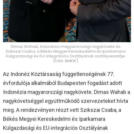
Dimas Wahab, Indonézia magyarországi nagykövete és
Szikszai Csaba, a Békés Megyei Kereskedelmi és Iparkamara
Külgazdasági és EU-integrációs Osztályának osztályvezetője
(Fotó: BMKIK)
Az Indonéz Köztársaság függetlenségének 77.
évfordulója alkalmából Budapesten fogadást adott
Indonézia magyarországi nagykövete. Dimas Wahab a
nagykövetséggel együttműködő szervezeteket hívta
meg. A rendezvényen részt vett Szikszai Csaba, a
Békés Megyei Kereskedelmi és Iparkamara
Külgazdasági és EU-integrációs Osztályának