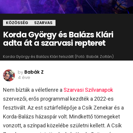
KÖZÖSSÉG
SZARVAS
Korda György és Balázs Klári
adta át a szarvasi repteret
Korda György és Balázs Klári felszállt (Fotó: Babák Zoltán)
by
Babák Z
4 éve
Nem bízták a véletlenre a
Szarvasi Szilvanapok
szervezői, erős programmal kezdték a 2022-es
fesztivált. Az est sztárfellépője a Csík Zenekar és a
Korda-Balázs házaspár volt. Mindkettő tömegeket
vonzott, a színpad közelébe születni kellett. A Csík