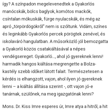
így? A színpadon megelevenedtek a Gyakorlós
manócskák, bölcs baglyok, komótos mackók,
csíntalan mókuskák, fürge nyulacskák, és még az
apró „törpördögökről” nem is szóltunk. Vidám, színes
és leginkább Gyakorlós percek pörögtek zenével, és
iskolaváró hangulatban. A műsorközlő jól bemozgatta
a Gyakorló közös csatakiáltásával a népes
vendégsereget. Gyakorló…, ahol jó gyereknek lenni!
harmadik hangos kiáltása megrengette a Bolza-
kastély szebb időket látott falait. Természetesen a
kérdés is elhangzott, vajon, ahol ilyen jó gyereknek
lenni – a kiáltás állítása szerint -, ott vajon jó-e
tanárnak, szülőnek, na meg igazgatónak lenni?
Mons. Dr. Kiss Imre esperes úr, Imre atya a hitről, a hit