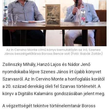
Az In Cervino Monte című könyv bemutatóján az író, Szenes
János beszélgetőtársa Boross Bence volt (Fotó: Babák Zoltán)
Zsilinszky Mihály, Hanzó Lajos és Nádor Jenő
nyomdokaiba lépve Szenes János írt újabb könyvet
Szarvasról. Az In Cervino Monte a honfoglalás korától
a 20. század derekáig öleli fel Szarvas történetét. A
könyv a Digitális Kalamáris gondozásában jelent meg.
A végzettségét tekintve történelemtanár Boross