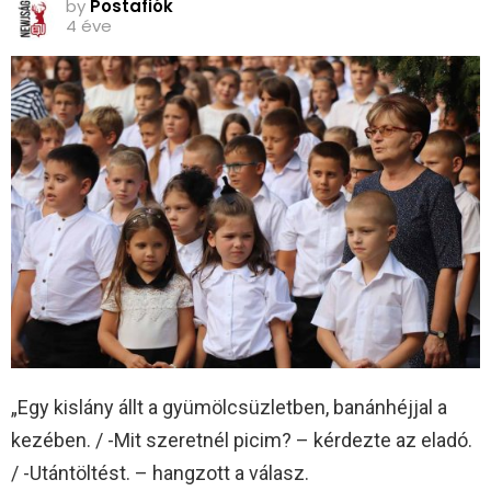
by
Postafiók
4 éve
„Egy kislány állt a gyümölcsüzletben, banánhéjjal a
kezében. / -Mit szeretnél picim? – kérdezte az eladó.
/ -Utántöltést. – hangzott a válasz.