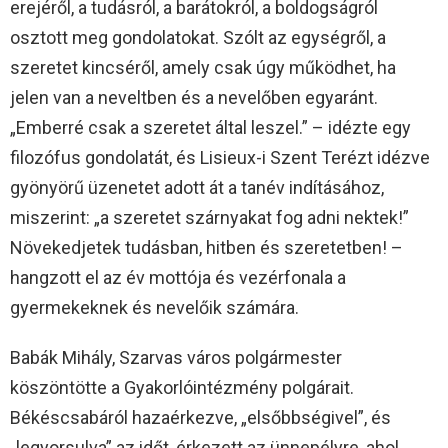
erejéről, a tudásról, a barátokról, a boldogságról
osztott meg gondolatokat. Szólt az egységről, a
szeretet kincséről, amely csak úgy működhet, ha
jelen van a neveltben és a nevelőben egyaránt.
„Emberré csak a szeretet által leszel.” – idézte egy
filozófus gondolatát, és Lisieux-i Szent Terézt idézve
gyönyörű üzenetet adott át a tanév indításához,
miszerint: „a szeretet szárnyakat fog adni nektek!”
Növekedjetek tudásban, hitben és szeretetben! –
hangzott el az év mottója és vezérfonala a
gyermekeknek és nevelőik számára.
Babák Mihály, Szarvas város polgármester
köszöntötte a Gyakorlóintézmény polgárait.
Békéscsabáról hazaérkezve, „elsőbbségivel”, és
„legyorsulva” az időt, érkezett az ünnepélyre, ahol