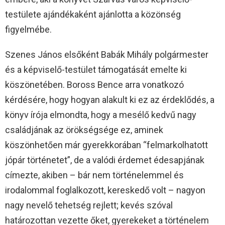
testülete ajándékaként ajánlotta a közönség
figyelmébe.
Szenes János elsőként Babák Mihály polgármester
és a képviselő-testület támogatását emelte ki
köszönetében. Boross Bence arra vonatkozó
kérdésére, hogy hogyan alakult ki ez az érdeklődés, a
könyv írója elmondta, hogy a mesélő kedvű nagy
családjának az örökségsége ez, aminek
köszönhetően már gyerekkorában “felmarkolhatott
jópár történetet”, de a valódi érdemet édesapjának
címezte, akiben – bár nem történelemmel és
irodalommal foglalkozott, kereskedő volt – nagyon
nagy nevelő tehetség rejlett; kevés szóval
határozottan vezette őket, gyerekeket a történelem