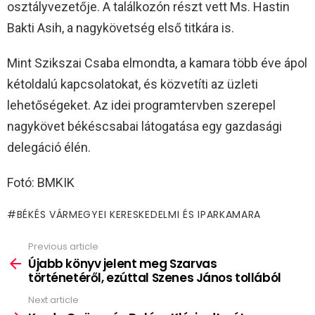
osztályvezetője. A találkozón részt vett Ms. Hastin
Bakti Asih, a nagykövetség első titkára is.
Mint Szikszai Csaba elmondta, a kamara több éve ápol
kétoldalú kapcsolatokat, és közvetíti az üzleti
lehetőségeket. Az idei programtervben szerepel
nagykövet békéscsabai látogatása egy gazdasági
delegáció élén.
Fotó: BMKIK
BÉKÉS VÁRMEGYEI KERESKEDELMI ÉS IPARKAMARA
Previous article
See
more
Újabb könyv jelent meg Szarvas
történetéről, ezúttal Szenes János tollából
Next article