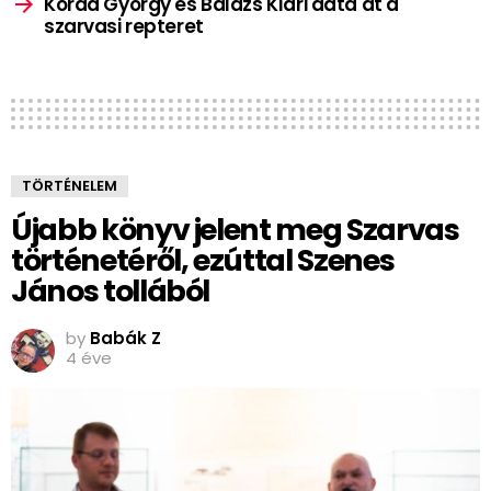
Korda György és Balázs Klári adta át a
szarvasi repteret
TÖRTÉNELEM
Újabb könyv jelent meg Szarvas
történetéről, ezúttal Szenes
János tollából
by
Babák Z
4 éve