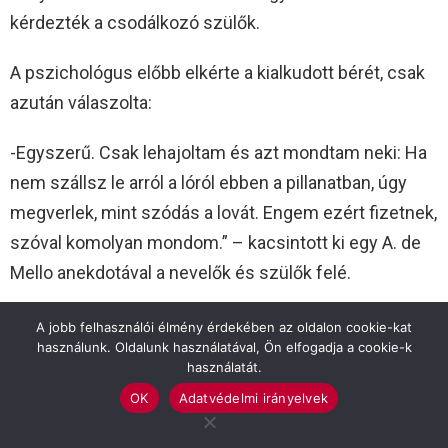
kérdezték a csodálkozó szülők.
A pszichológus előbb elkérte a kialkudott bérét, csak
azután válaszolta:
-Egyszerű. Csak lehajoltam és azt mondtam neki: Ha
nem szállsz le arról a lóról ebben a pillanatban, úgy
megverlek, mint szódás a lovát. Engem ezért fizetnek,
szóval komolyan mondom.” – kacsintott ki egy A. de
Mello anekdotával a nevelők és szülők felé.
Mindig magunkba keressük elsőnek a probléma
A jobb felhasználói élmény érdekében az oldalon cookie-kat
használunk. Oldalunk használatával, Ön elfogadja a cookie-k
forrását…
használatát.
OK
Adatvédelmi irányelvek
„Szeretünk, szeretlek benneteket! És nem is kértem
el előre a béremet, hogy utána mondjam el a titkot.” –