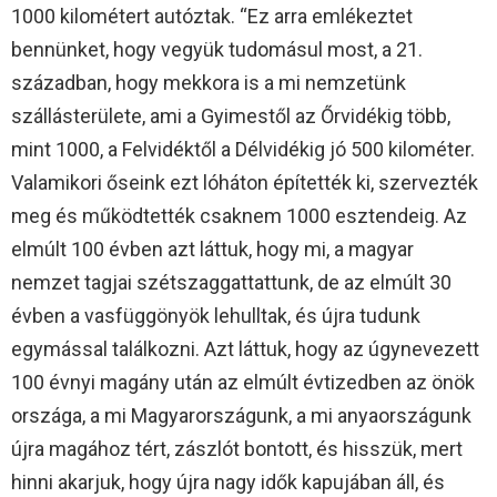
1000 kilométert autóztak. “Ez arra emlékeztet
bennünket, hogy vegyük tudomásul most, a 21.
században, hogy mekkora is a mi nemzetünk
szállásterülete, ami a Gyimestől az Őrvidékig több,
mint 1000, a Felvidéktől a Délvidékig jó 500 kilométer.
Valamikori őseink ezt lóháton építették ki, szervezték
meg és működtették csaknem 1000 esztendeig. Az
elmúlt 100 évben azt láttuk, hogy mi, a magyar
nemzet tagjai szétszaggattattunk, de az elmúlt 30
évben a vasfüggönyök lehulltak, és újra tudunk
egymással találkozni. Azt láttuk, hogy az úgynevezett
100 évnyi magány után az elmúlt évtizedben az önök
országa, a mi Magyarországunk, a mi anyaországunk
újra magához tért, zászlót bontott, és hisszük, mert
hinni akarjuk, hogy újra nagy idők kapujában áll, és