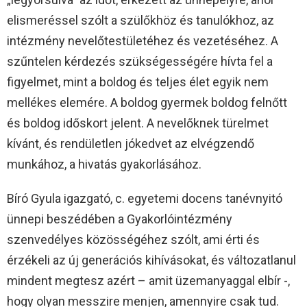
elismeréssel szólt a szülőkhöz és tanulókhoz, az
intézmény nevelőtestületéhez és vezetéséhez. A
szűntelen kérdezés szükségességére hívta fel a
figyelmet, mint a boldog és teljes élet egyik nem
mellékes elemére. A boldog gyermek boldog felnőtt
és boldog időskort jelent. A nevelőknek türelmet
kívánt, és rendületlen jókedvet az elvégzendő
munkához, a hivatás gyakorlásához.
Bíró Gyula igazgató, c. egyetemi docens tanévnyitó
ünnepi beszédében a Gyakorlóintézmény
szenvedélyes közösségéhez szólt, ami érti és
érzékeli az új generációs kihívásokat, és változatlanul
mindent megtesz azért – amit üzemanyaggal elbír -,
hogy olyan messzire menjen, amennyire csak tud.