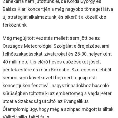
Zenekarra nem jutottunk el, de Korda György és
Balázs Klári koncertjén a még nagyobb tömeget látva
új stratégiát alkalmaztunk, és sikerült a közelükbe
férkőznünk.
Még megújított vezetés mellett sem jött be az
Országos Meteorológiai Szolgálat előrejelzése, ami
felhőszakadásokat, zivatarokat és 25-30, helyenként
40 millimétert is elérő heves esőzéseket jósolt
péntek estére és mára Békésbe. Szerencsére ebből
semmi sem következett be, mert tegnap esti
koncertjükön fesztiváli nagyszínpadokhoz hasonló
sűrűségben töltötte ki az embertömeg a Vajda Péter
utcát a Szabadság utcától az Evangélikus
Ótemplomig úgy, hogy még a színpad mögött is álltak.
Válltól vállig, faltól falig.