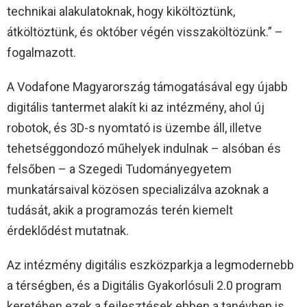
technikai alakulatoknak, hogy kiköltöztünk,
átköltöztünk, és október végén visszaköltözünk.” –
fogalmazott.
A Vodafone Magyarország támogatásával egy újabb
digitális tantermet alakít ki az intézmény, ahol új
robotok, és 3D-s nyomtató is üzembe áll, illetve
tehetséggondozó műhelyek indulnak – alsóban és
felsőben – a Szegedi Tudományegyetem
munkatársaival közösen specializálva azoknak a
tudását, akik a programozás terén kiemelt
érdeklődést mutatnak.
Az intézmény digitális eszközparkja a legmodernebb
a térségben, és a Digitális Gyakorlósuli 2.0 program
keretében ezek a fejlesztések ebben a tanévben is