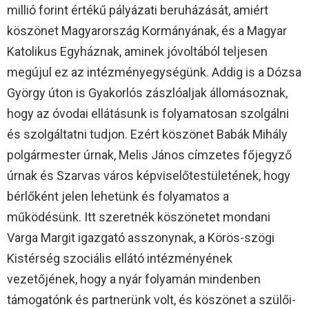
millió forint értékű pályázati beruházását, amiért
köszönet Magyarország Kormányának, és a Magyar
Katolikus Egyháznak, aminek jóvoltából teljesen
megújul ez az intézményegységünk. Addig is a Dózsa
György úton is Gyakorlós zászlóaljak állomásoznak,
hogy az óvodai ellátásunk is folyamatosan szolgálni
és szolgáltatni tudjon. Ezért köszönet Babák Mihály
polgármester úrnak, Melis János címzetes főjegyző
úrnak és Szarvas város képviselőtestületének, hogy
bérlőként jelen lehetünk és folyamatos a
működésünk. Itt szeretnék köszönetet mondani
Varga Margit igazgató asszonynak, a Körös-szögi
Kistérség szociális ellátó intézményének
vezetőjének, hogy a nyár folyamán mindenben
támogatónk és partnerünk volt, és köszönet a szülői-