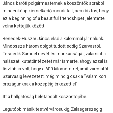
János baróti polgármesternek a köszöntők sorából
mindenképp kiemelkedő mondatait, nem biztos, hogy
ez a beginning of a beautiful friendshipet jelentette
volna kettejük között.
Benedek-Huszár János első alkalommal jár nálunk.
Mindössze három dolgot tudott eddig Szarvasról,
Tessedik Sámuel nevét és munkásságát, valamint a
halászati kutatóintézetet már ismerte, ahogy azzal is
tisztában volt, hogy a 600 kilométerrel, amit városától
Szarvasig levezetett, még mindig csak a “valamikori
országunknak a közepéig érkezett el”.
Itt a hallgatóság beletapsolt köszöntőjébe.
Legutóbb másik testvérvárosukig, Zalaegerszegig