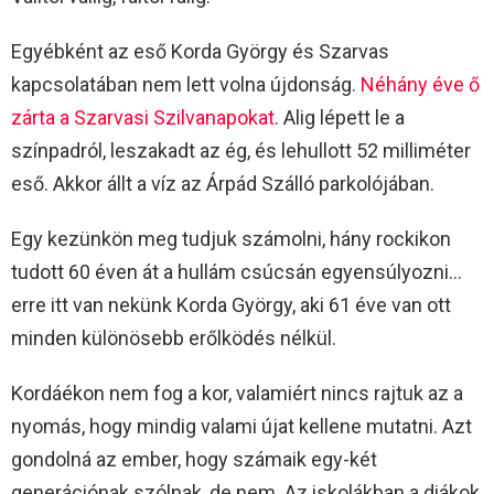
Egyébként az eső Korda György és Szarvas
kapcsolatában nem lett volna újdonság.
Néhány éve ő
zárta a Szarvasi Szilvanapokat
. Alig lépett le a
színpadról, leszakadt az ég, és lehullott 52 milliméter
eső. Akkor állt a víz az Árpád Szálló parkolójában.
Egy kezünkön meg tudjuk számolni, hány rockikon
tudott 60 éven át a hullám csúcsán egyensúlyozni…
erre itt van nekünk Korda György, aki 61 éve van ott
minden különösebb erőlködés nélkül.
Kordáékon nem fog a kor, valamiért nincs rajtuk az a
nyomás, hogy mindig valami újat kellene mutatni. Azt
gondolná az ember, hogy számaik egy-két
generációnak szólnak, de nem. Az iskolákban a diákok