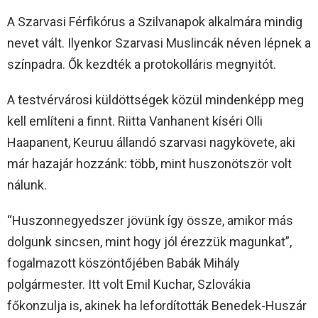
A Szarvasi Férfikórus a Szilvanapok alkalmára mindig
nevet vált. Ilyenkor Szarvasi Muslincák néven lépnek a
színpadra. Ők kezdték a protokolláris megnyitót.
A testvérvárosi küldöttségek közül mindenképp meg
kell említeni a finnt. Riitta Vanhanent kíséri Olli
Haapanent, Keuruu állandó szarvasi nagykövete, aki
már hazajár hozzánk: több, mint huszonötször volt
nálunk.
“Huszonnegyedszer jövünk így össze, amikor más
dolgunk sincsen, mint hogy jól érezzük magunkat”,
fogalmazott köszöntőjében Babák Mihály
polgármester. Itt volt Emil Kuchar, Szlovákia
főkonzulja is, akinek ha lefordították Benedek-Huszár