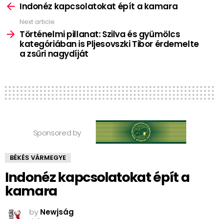
more
Indonéz kapcsolatokat épít a kamara
Next article
Történelmi pillanat: Szilva és gyümölcs
kategóriában is Pljesovszki Tibor érdemelte
a zsűri nagydíját
Sponsored by
BÉKÉS VÁRMEGYE
Indonéz kapcsolatokat épít a
kamara
by
Newjság