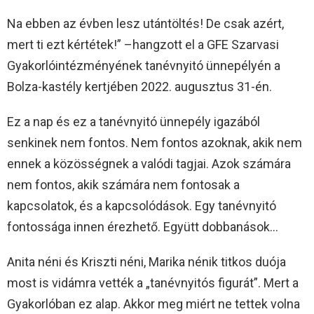
Na ebben az évben lesz utántöltés! De csak azért,
mert ti ezt kértétek!” –hangzott el a GFE Szarvasi
Gyakorlóintézményének tanévnyitó ünnepélyén a
Bolza-kastély kertjében 2022. augusztus 31-én.
Ez a nap és ez a tanévnyitó ünnepély igazából
senkinek nem fontos. Nem fontos azoknak, akik nem
ennek a közösségnek a valódi tagjai. Azok számára
nem fontos, akik számára nem fontosak a
kapcsolatok, és a kapcsolódások. Egy tanévnyitó
fontossága innen érezhető. Együtt dobbanások…
Anita néni és Kriszti néni, Marika nénik titkos duója
most is vidámra vették a „tanévnyitós figurát”. Mert a
Gyakorlóban ez alap. Akkor meg miért ne tettek volna