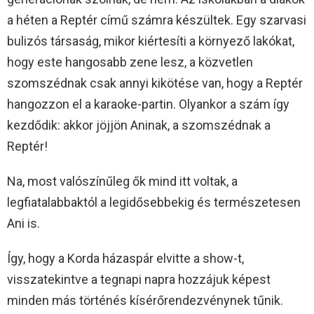
a héten a Reptér című számra készültek. Egy szarvasi
bulizós társaság, mikor kiértesíti a környező lakókat,
hogy este hangosabb zene lesz, a közvetlen
szomszédnak csak annyi kikötése van, hogy a Reptér
hangozzon el a karaoke-partin. Olyankor a szám így
kezdődik: akkor jöjjön Aninak, a szomszédnak a
Reptér!
Na, most valószínűleg ők mind itt voltak, a
legfiatalabbaktól a legidősebbekig és természetesen
Ani is.
Így, hogy a Korda házaspár elvitte a show-t,
visszatekintve a tegnapi napra hozzájuk képest
minden más történés kísérőrendezvénynek tűnik.