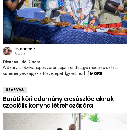
by
Babák Z
3 éve
Olvasási idő:
2
perc
A Szarvasi Szilvanapok zárónapján rendhagyó módon a szilvás
MORE
sütemények kapják a főszerepet. Így volt ez […]
SZARVAS
Baráti köri adomány a császlóciaknak
szociális konyha létrehozására