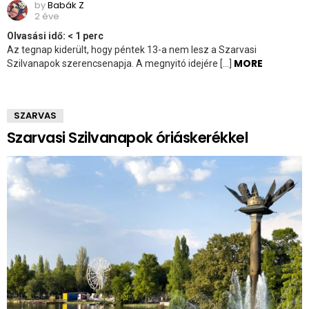
by
Babák Z
2 éve
Olvasási idő:
< 1
perc
Az tegnap kiderült, hogy péntek 13-a nem lesz a Szarvasi
MORE
Szilvanapok szerencsenapja. A megnyitó idejére […]
SZARVAS
Szarvasi Szilvanapok óriáskerékkel