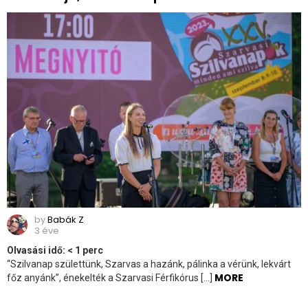
by
Babák Z
3 éve
Olvasási idő:
< 1
perc
“Szilvanap születtünk, Szarvas a hazánk, pálinka a vérünk, lekvárt
MORE
főz anyánk”, énekelték a Szarvasi Férfikórus […]