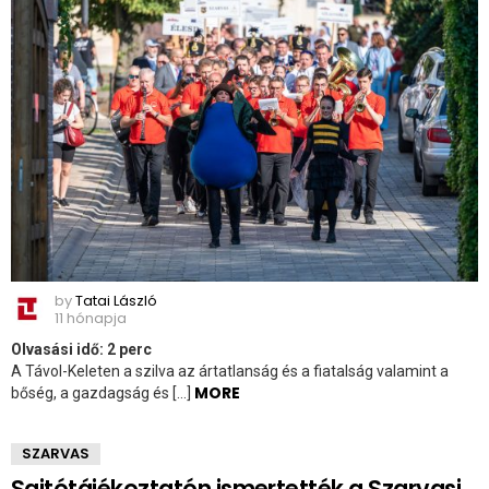
by
Tatai László
11 hónapja
Olvasási idő:
2
perc
A Távol-Keleten a szilva az ártatlanság és a fiatalság valamint a
MORE
bőség, a gazdagság és […]
SZARVAS
Sajtótájékoztatón ismertették a Szarvasi