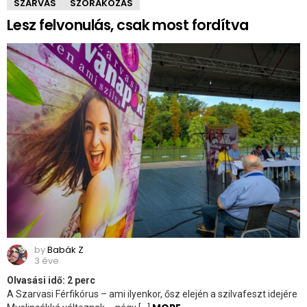
SZARVAS
SZÓRAKOZÁS
Lesz felvonulás, csak most fordítva
by
Babák Z
3 éve
Olvasási idő:
2
perc
A Szarvasi Férfikórus – ami ilyenkor, ősz elején a szilvafeszt idejére