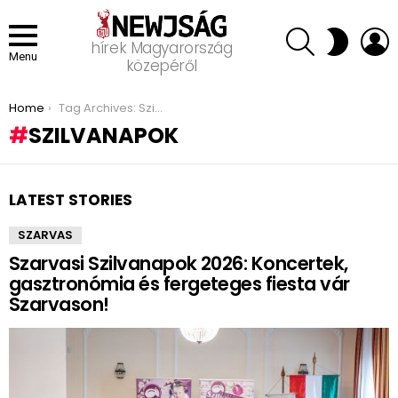
SEARCH
L
SWITCH
hírek Magyarország
SKIN
Menu
közepéről
You are here:
Home
Tag Archives: Szilvanapok
SZILVANAPOK
LATEST STORIES
SZARVAS
Szarvasi Szilvanapok 2026: Koncertek,
gasztronómia és fergeteges fiesta vár
Szarvason!