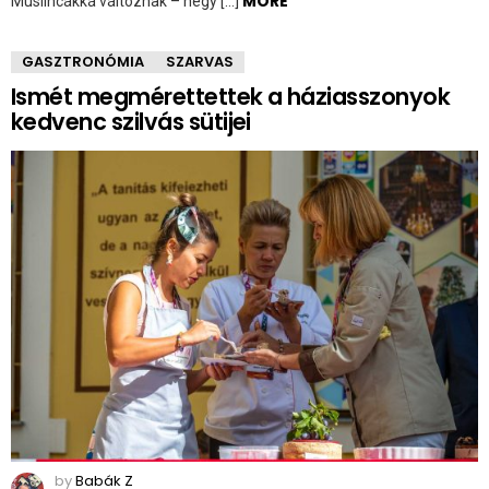
MORE
Muslincákká változnak – négy […]
GASZTRONÓMIA
SZARVAS
Ismét megmérettettek a háziasszonyok
kedvenc szilvás sütijei
by
Babák Z