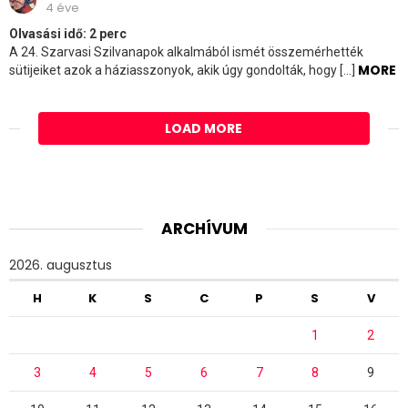
4 éve
Olvasási idő:
2
perc
A 24. Szarvasi Szilvanapok alkalmából ismét összemérhették
MORE
sütijeiket azok a háziasszonyok, akik úgy gondolták, hogy […]
LOAD MORE
ARCHÍVUM
2026. augusztus
H
K
S
C
P
S
V
1
2
3
4
5
6
7
8
9