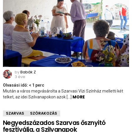
by
Babák Z
3 éve
Olvasási idő:
< 1
perc
Miután a város megvásárolta a Szarvasi Vízi Színház melletti két
MORE
telket, az idei Szilvanapokon azok […]
SZARVAS
SZÓRAKOZÁS
Negyedszázados Szarvas ősznyitó
fesztiválja, a Szilvanapok