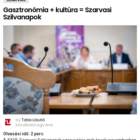
Gasztronómia + kultúra = Szarvasi
Szilvanapok
by
Tatai László
körülbelül egy éve
Olvasási idő:
2
perc
A XXVII. Szarvasi Szilvanapok szervezése már tavaly novemberben