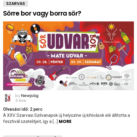
SZARVAS
Sörre bor vagy borra sör?
by
Newjság
3 éve
Olvasási idő:
2
perc
A XXV. Szarvasi Szilvanapok új helyszíne új kihívások elé állította a
MORE
fesztivál szatelitjeit, így a […]