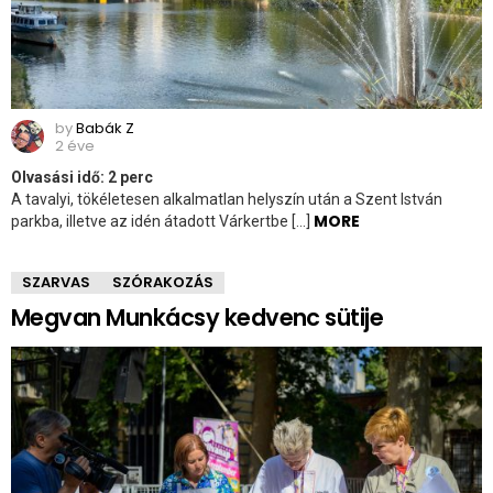
by
Babák Z
2 éve
Olvasási idő:
2
perc
A tavalyi, tökéletesen alkalmatlan helyszín után a Szent István
MORE
parkba, illetve az idén átadott Várkertbe […]
SZARVAS
SZÓRAKOZÁS
Megvan Munkácsy kedvenc sütije