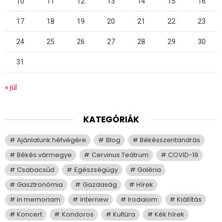
10
11
12
13
14
15
16
17
18
19
20
21
22
23
24
25
26
27
28
29
30
31
« júl
KATEGÓRIÁK
Ajánlatunk hétvégére
Blog
Békésszentandrás
Békés vármegye
Cervinus Teátrum
COVID-19
Csabacsűd
Egészségügy
Galéria
Gasztronómia
Gazdaság
Hírek
in memoriam
Internew
Irodalom
Kiállítás
Koncert
Kondoros
Kultúra
Kék hírek