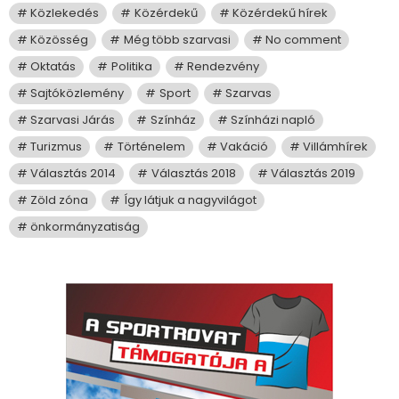
Közlekedés
Közérdekű
Közérdekű hírek
Közösség
Még több szarvasi
No comment
Oktatás
Politika
Rendezvény
Sajtóközlemény
Sport
Szarvas
Szarvasi Járás
Színház
Színházi napló
Turizmus
Történelem
Vakáció
Villámhírek
Választás 2014
Választás 2018
Választás 2019
Zöld zóna
Így látjuk a nagyvilágot
önkormányzatiság