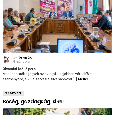
by
Newjság
4 hónapja
Olvasási idő:
2
perc
Már kaphatók a jegyek az év egyik legjobban várt alföldi
MORE
eseményére, a 28. Szarvasi Szilvanapokra! […]
SZARVAS
Bőség, gazdagság, siker