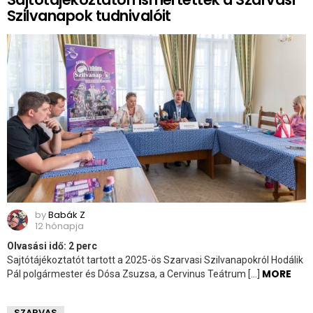
Szilvanapok tudnivalóit
by
Babák Z
12 hónapja
Olvasási idő:
2
perc
Sajtótájékoztatót tartott a 2025-ös Szarvasi Szilvanapokról Hodálik
MORE
Pál polgármester és Dósa Zsuzsa, a Cervinus Teátrum […]
SZARVAS