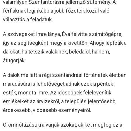
valamilyen Szentantdrásra jellemző sütemény. A
férfiaknak leginkább a jobb főzeteik közül való
választás a feladatuk.
A szövegeket Imre lánya, Éva felvitte számítógépre,
így az segítségként megy a kivetítőn. Ahogy léptetik a
dalokat, ha tetszik valakinek, beledalol, ha nem,
átugorják.
A dalok mellett a régi szentandrási történetek életben
maradására is lehetőséget adnak ezek a péntek
esték, mondta Imre. Az idősebbek felelevenítik
emlékeiket az árvizekről, a település jelentősebb,
érdekesebb, viccesebb eseményeiről.
Örömnótázásukra várják azokat, akiket megfog ez a