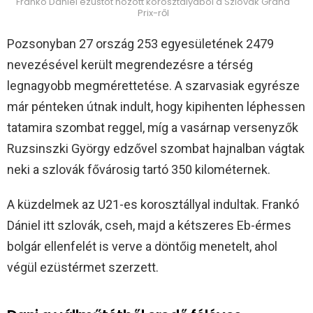
Frankó Dániel ezüstöt hozott korosztályából a Szlovák Grand
Prix-ről
Pozsonyban 27 ország 253 egyesületének 2479
nevezésével került megrendezésre a térség
legnagyobb megmérettetése. A szarvasiak egyrésze
már pénteken útnak indult, hogy kipihenten léphessen
tatamira szombat reggel, míg a vasárnap versenyzők
Ruzsinszki György edzővel szombat hajnalban vágtak
neki a szlovák fővárosig tartó 350 kilométernek.
A küzdelmek az U21-es korosztállyal indultak. Frankó
Dániel itt szlovák, cseh, majd a kétszeres Eb-érmes
bolgár ellenfelét is verve a döntőig menetelt, ahol
végül ezüstérmet szerzett.