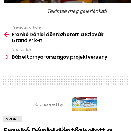
Tekintse meg galériánkat!
Previous article
See
more
Frankó Dániel döntőzhetett a Szlovák
Grand Prix-n
Next article
Bábel tornya-országos projektverseny
Sponsored by
SPORT
Frankó Dániel döntőzhetett a