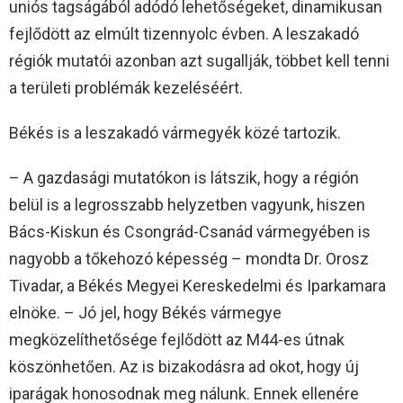
uniós tagságából adódó lehetőségeket, dinamikusan
fejlődött az elmúlt tizennyolc évben. A leszakadó
régiók mutatói azonban azt sugallják, többet kell tenni
a területi problémák kezeléséért.
Békés is a leszakadó vármegyék közé tartozik.
– A gazdasági mutatókon is látszik, hogy a régión
belül is a legrosszabb helyzetben vagyunk, hiszen
Bács-Kiskun és Csongrád-Csanád vármegyében is
nagyobb a tőkehozó képesség – mondta Dr. Orosz
Tivadar, a Békés Megyei Kereskedelmi és Iparkamara
elnöke. – Jó jel, hogy Békés vármegye
megközelíthetősége fejlődött az M44-es útnak
köszönhetően. Az is bizakodásra ad okot, hogy új
iparágak honosodnak meg nálunk. Ennek ellenére