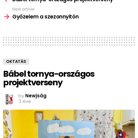
Next article
Győzelem a szezonnyitón
OKTATÁS
Bábel tornya-országos
projektverseny
by
Newjság
3 éve