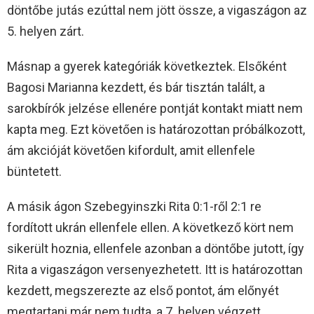
döntőbe jutás ezúttal nem jött össze, a vigaszágon az
5. helyen zárt.
Másnap a gyerek kategóriák következtek. Elsőként
Bagosi Marianna kezdett, és bár tisztán talált, a
sarokbírók jelzése ellenére pontját kontakt miatt nem
kapta meg. Ezt követően is határozottan próbálkozott,
ám akcióját követően kifordult, amit ellenfele
büntetett.
A másik ágon Szebegyinszki Rita 0:1-ről 2:1 re
fordított ukrán ellenfele ellen. A következő kört nem
sikerült hoznia, ellenfele azonban a döntőbe jutott, így
Rita a vigaszágon versenyezhetett. Itt is határozottan
kezdett, megszerezte az első pontot, ám előnyét
megtartani már nem tudta, a 7. helyen végzett.