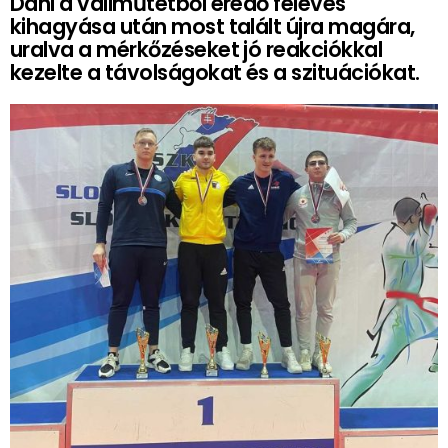
Dani a vállműtétből eredő féléves
kihagyása után most talált újra magára,
uralva a mérkőzéseket jó reakciókkal
kezelte a távolságokat és a szituációkat.