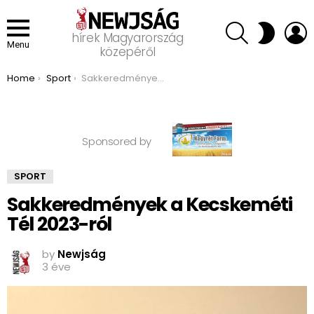
SEARCH
L
SWITCH
hírek Magyarország
SKIN
Menu
közepéről
You are here:
Home
Sport
Sakkeredmények a Kecskeméti Tél 2023-ról
Sponsored by
SPORT
Sakkeredmények a Kecskeméti
Tél 2023-ról
by
Newjság
3 éve