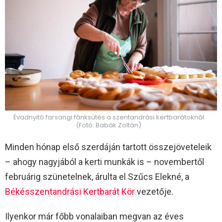
Évadnyitó farsangi fánksütés a szentandrási kertbarátoknál
(Fotó: Babák Zoltán)
Minden hónap első szerdáján tartott összejöveteleik
– ahogy nagyjából a kerti munkák is – novembertől
februárig szünetelnek, árulta el Szűcs Elekné, a
Békésszentandrási Kertbarát Kör
vezetője.
Ilyenkor már főbb vonalaiban megvan az éves