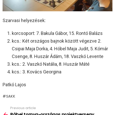
Szarvasi helyezések:
korcsoport: 7. Bakula Gábor, 15. Rontó Balázs
kcs.: Két országos bajnok között végezve 2.
Csipai Maja Dorka, 4. Hóbel Maja Judit, 5. Kómár
Csenge, 8. Huszár Ádám, 18. Vaszkó Levente
kcs.: 2. Vaszkó Natália, 8. Huszár Máté
kcs.: 3. Kovács Georgina
Patkó Lajos
SAKK
Previous article
See
more
Bábel tornya-országos projektverseny