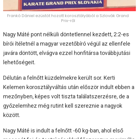
Frankó Dániel ezüstöt hozott korosztályából a Szlovák Grand
Prix-ről
Nagy Máté pont nélküli döntetlennel kezdett, 2:2-es
bírói ítéletnél a magyar vezetőbíró végül az ellenfele
javára döntött, elvágva ezzel honfitársa továbbjutási
lehetőségeit.
Délután a felnőtt küzdelmekre került sor. Kerti
Kelemen korosztályváltás után először indult ebben a
mezőnyben, képes volt tiszta találatszerzésre, de a
győzelemhez még rutint kell szereznie a nagyok
között.
Nagy Máté is indult a felnőtt -60 kg-ban, ahol első