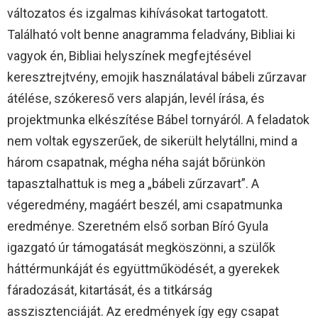
változatos és izgalmas kihívásokat tartogatott.
Található volt benne anagramma feladvány, Bibliai ki
vagyok én, Bibliai helyszínek megfejtésével
keresztrejtvény, emojik használatával bábeli zűrzavar
átélése, szókereső vers alapján, levél írása, és
projektmunka elkészítése Bábel tornyáról. A feladatok
nem voltak egyszerűek, de sikerült helytállni, mind a
három csapatnak, mégha néha saját bőrünkön
tapasztalhattuk is meg a „bábeli zűrzavart”. A
végeredmény, magáért beszél, ami csapatmunka
eredménye. Szeretném első sorban Bíró Gyula
igazgató úr támogatását megköszönni, a szülők
háttérmunkáját és együttműködését, a gyerekek
fáradozását, kitartását, és a titkárság
asszisztenciáját. Az eredmények így egy csapat