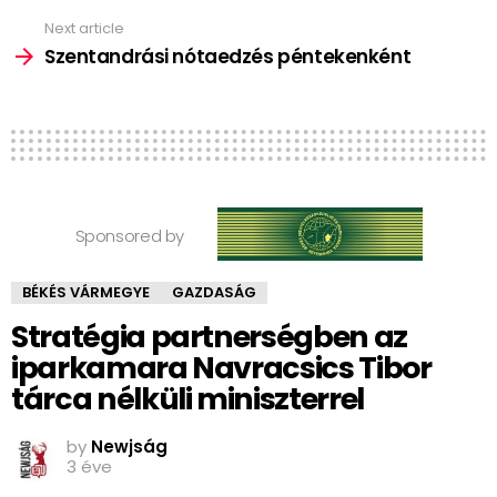
Next article
Szentandrási nótaedzés péntekenként
Sponsored by
BÉKÉS VÁRMEGYE
GAZDASÁG
Stratégia partnerségben az
iparkamara Navracsics Tibor
tárca nélküli miniszterrel
by
Newjság
3 éve