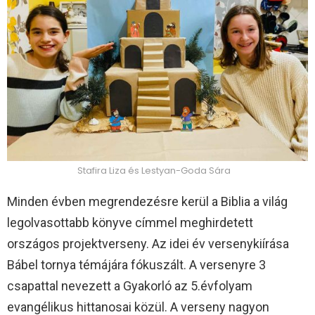
Stafira Liza és Lestyan-Goda Sára
Minden évben megrendezésre kerül a Biblia a világ
legolvasottabb könyve címmel meghirdetett
országos projektverseny. Az idei év versenykiírása
Bábel tornya témájára fókuszált. A versenyre 3
csapattal nevezett a Gyakorló az 5.évfolyam
evangélikus hittanosai közül. A verseny nagyon