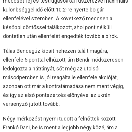
meccsét fej és testrúgásokkal fűszerezve maximális
különbséggel idő előtt 10:2-re nyerte bolgár
ellenfelével szemben. A következő meccsen a
későbbi döntőssel találkozott, ahol pont nélküli
döntetlen után ellenfelét engedték tovább a bírók.
Tálas Bendegúz kicsit nehezen talált magára,
ellenfele 5 ponttal elhúzott, ám Bendi módszeresen
ledolgozta a hátrányát, sőt még az utolsó
másodpercben is jól reagálta le ellenfele akcióját,
azonban ott már a kontratámadása nem ment végig,
és így az első pontszerzés előnyével az ukrán
versenyző jutott tovább.
Négy mérkőzést nyerni tudott a felnőttek között
Frankó Dani, be is ment a legjobb négy közé, ám a