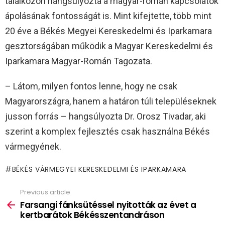
találkozón hangsúlyozta a magyar-román kapcsolatok
ápolásának fontosságát is. Mint kifejtette, több mint
20 éve a Békés Megyei Kereskedelmi és Iparkamara
gesztorságában működik a Magyar Kereskedelmi és
Iparkamara Magyar-Román Tagozata.
– Látom, milyen fontos lenne, hogy ne csak
Magyarországra, hanem a határon túli településeknek
jusson forrás – hangsúlyozta Dr. Orosz Tivadar, aki
szerint a komplex fejlesztés csak használna Békés
vármegyének.
BÉKÉS VÁRMEGYEI KERESKEDELMI ÉS IPARKAMARA
Previous article
See
more
Farsangi fánksütéssel nyitották az évet a
kertbarátok Békésszentandráson