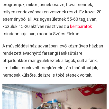
programjuk, mikor jönnek össze, hova mennek,
milyen rendezvényeken vesznek részt. Ez közel 20
eseményből áll. Az egyesületnek 55-60 tagja van,
közülük 15-20 aktívan részt vesz a
kertbarátok
mindennapjaiban, mondta Szűcs Elekné.
A művelődési ház udvarában levő kézműves házban
rendezett évadnyitó farsangi fánksütésre
ottjártunkkor már gyülekeztek a tagok, sült a fánk,
amit alkalmunk volt megkóstolni, és tanúsíthatjuk,
nemcsak külsőre, de ízre is tökéletesek voltak.