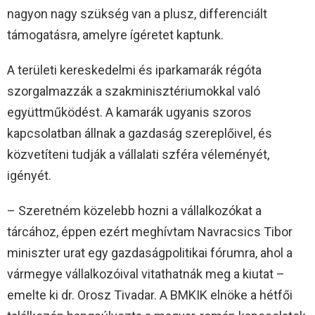
nagyon nagy szükség van a plusz, differenciált
támogatásra, amelyre ígéretet kaptunk.
A területi kereskedelmi és iparkamarák régóta
szorgalmazzák a szakminisztériumokkal való
együttműködést. A kamarák ugyanis szoros
kapcsolatban állnak a gazdaság szereplőivel, és
közvetíteni tudják a vállalati szféra véleményét,
igényét.
– Szeretném közelebb hozni a vállalkozókat a
tárcához, éppen ezért meghívtam Navracsics Tibor
miniszter urat egy gazdaságpolitikai fórumra, ahol a
vármegye vállalkozóival vitathatnák meg a kiutat –
emelte ki dr. Orosz Tivadar. A BMKIK elnöke a hétfői