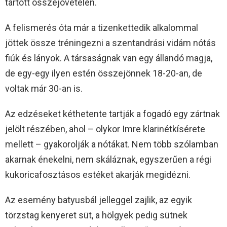
tartott összejövetelen.
A felismerés óta már a tizenkettedik alkalommal
jöttek össze tréningezni a szentandrási vidám nótás
fiúk és lányok. A társaságnak van egy állandó magja,
de egy-egy ilyen estén összejönnek 18-20-an, de
voltak már 30-an is.
Az edzéseket kéthetente tartják a fogadó egy zártnak
jelölt részében, ahol – olykor Imre klarinétkísérete
mellett – gyakorolják a nótákat. Nem több szólamban
akarnak énekelni, nem skáláznak, egyszerűen a régi
kukoricafosztásos estéket akarják megidézni.
Az esemény batyusbál jelleggel zajlik, az egyik
törzstag kenyeret süt, a hölgyek pedig sütnek