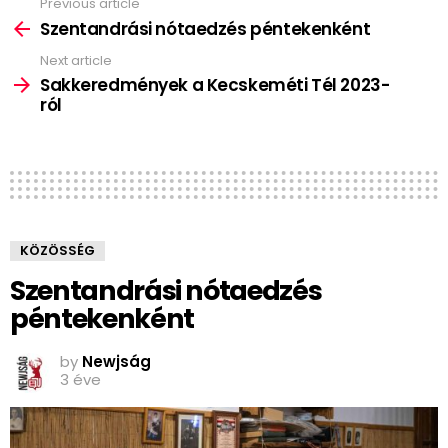
Previous article
See
more
Szentandrási nótaedzés péntekenként
Next article
Sakkeredmények a Kecskeméti Tél 2023-
ról
KÖZÖSSÉG
Szentandrási nótaedzés
péntekenként
by
Newjság
3 éve