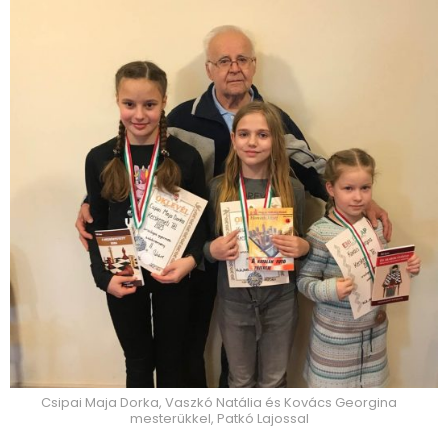
Csipai Maja Dorka, Vaszkó Natália és Kovács Georgina
mesterükkel, Patkó Lajossal