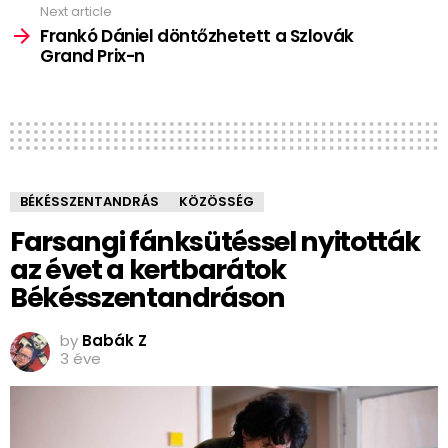
Next article
Frankó Dániel döntőzhetett a Szlovák
Grand Prix-n
BÉKÉSSZENTANDRÁS
KÖZÖSSÉG
Farsangi fánksütéssel nyitották
az évet a kertbarátok
Békésszentandráson
by
Babák Z
3 éve