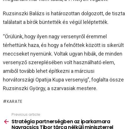
Ruzsinszki Balázs is határozottan dolgozott, de tiszta
találatait a bírók büntették és végül leléptették.
“Örülünk, hogy ilyen nagy versenyről éremmel
térhettünk haza, és hogy a felnőttek között is sikerült
meccseket nyernünk. Voltak ugyan hibák, de minden
versenyző szereplésében volt használható elem,
amiből tovább lehet építkezni a márciusi
horvátországi Opatija Kupa versenyig”, foglalta össze
Ruzsinszki György, a szarvasiak mestere.
KARATE
Previous article
See
more
Stratégia partnerségben az iparkamara
Navracsics Tibor tárca nélküli miniszterrel