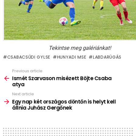
Tekintse meg galériánkat!
CSABACSŰDI GYLSE
HUNYADI MSE
LABDARÚGÁS
Previous article
See
more
Ismét Szarvason misézett Böjte Csaba
atya
Next article
Egy nap két országos döntőn is helyt kell
állnia Juhász Gergőnek