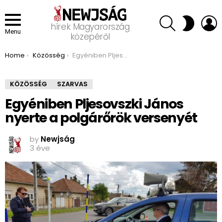
SEARCH
L
SWITCH
hírek Magyarország
SKIN
Menu
közepéről
You are here:
Home
Közösség
Egyéniben Pljesovszki János nyerte a polgárőrök versenyét
KÖZÖSSÉG
SZARVAS
Egyéniben Pljesovszki János
nyerte a polgárőrök versenyét
by
Newjság
3 éve