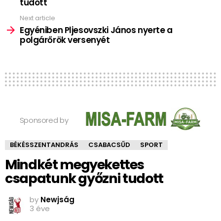
tudott
Next article
Egyéniben Pljesovszki János nyerte a
polgárőrök versenyét
Sponsored by
BÉKÉSSZENTANDRÁS
CSABACSŰD
SPORT
Mindkét megyekettes
csapatunk győzni tudott
by
Newjság
3 éve