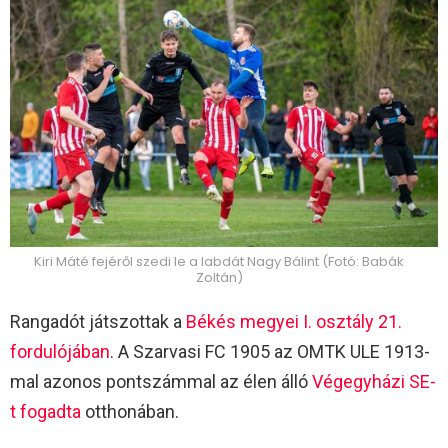
Kiri Máté fejéről szedi le a labdát Nagy Bálint (Fotó: Babák
Zoltán)
Rangadót játszottak a
Békés megyei I. osztály 21.
fordulójában
. A Szarvasi FC 1905 az OMTK ULE 1913-
mal azonos pontszámmal az élen álló
Végegyházi SE-
t fogadta
otthonában.