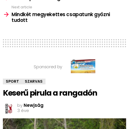
Next article
Mindkét megyekettes csapatunk győzni
tudott
Sponsored by
SPORT
SZARVAS
Keserű pirula a rangadón
by
Newjság
3 éve