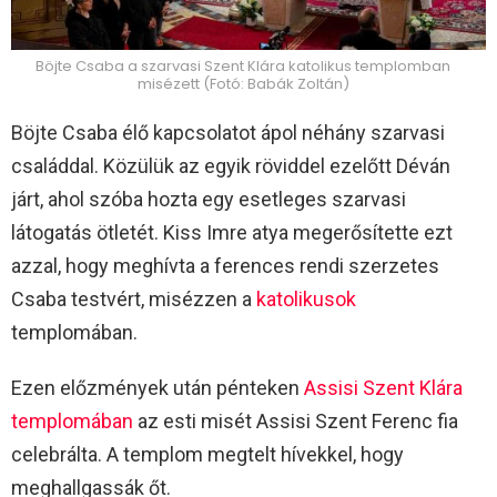
Böjte Csaba a szarvasi Szent Klára katolikus templomban
misézett (Fotó: Babák Zoltán)
Böjte Csaba élő kapcsolatot ápol néhány szarvasi
családdal. Közülük az egyik röviddel ezelőtt Déván
járt, ahol szóba hozta egy esetleges szarvasi
látogatás ötletét. Kiss Imre atya megerősítette ezt
azzal, hogy meghívta a ferences rendi szerzetes
Csaba testvért, misézzen a
katolikusok
templomában.
Ezen előzmények után pénteken
Assisi Szent Klára
templomában
az esti misét Assisi Szent Ferenc fia
celebrálta. A templom megtelt hívekkel, hogy
meghallgassák őt.