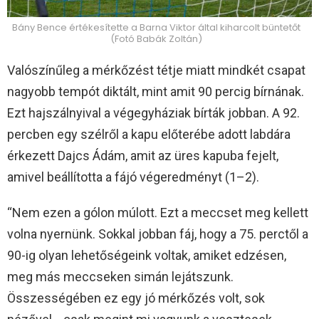
Bány Bence értékesítette a Barna Viktor által kiharcolt büntetőt
(Fotó Babák Zoltán)
Valószínűleg a mérkőzést tétje miatt mindkét csapat
nagyobb tempót diktált, mint amit 90 percig bírnának.
Ezt hajszálnyival a végegyháziak bírták jobban. A 92.
percben egy szélről a kapu előterébe adott labdára
érkezett Dajcs Ádám, amit az üres kapuba fejelt,
amivel beállította a fájó végeredményt (1–2).
“Nem ezen a gólon múlott. Ezt a meccset meg kellett
volna nyernünk. Sokkal jobban fáj, hogy a 75. perctől a
90-ig olyan lehetőségeink voltak, amiket edzésen,
meg más meccseken simán lejátszunk.
Összességében ez egy jó mérkőzés volt, sok