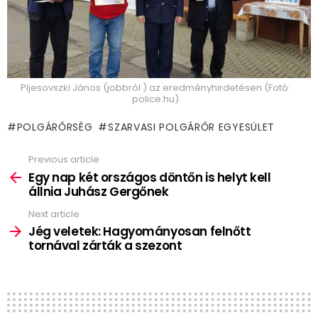
Pljesovszki János (jobbról ) az eredményhirdetésen (Fotó:
police.hu)
POLGÁRŐRSÉG
SZARVASI POLGÁRŐR EGYESÜLET
Previous article
See
more
Egy nap két országos döntőn is helyt kell
állnia Juhász Gergőnek
Next article
Jég veletek: Hagyományosan felnőtt
tornával zárták a szezont