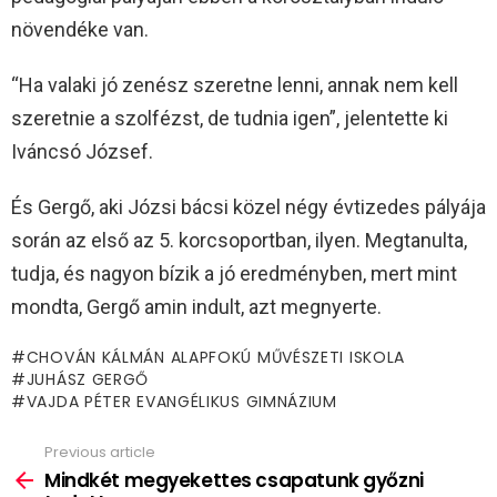
növendéke van.
“Ha valaki jó zenész szeretne lenni, annak nem kell
szeretnie a szolfézst, de tudnia igen”, jelentette ki
Iváncsó József.
És Gergő, aki Józsi bácsi közel négy évtizedes pályája
során az első az 5. korcsoportban, ilyen. Megtanulta,
tudja, és nagyon bízik a jó eredményben, mert mint
mondta, Gergő amin indult, azt megnyerte.
CHOVÁN KÁLMÁN ALAPFOKÚ MŰVÉSZETI ISKOLA
JUHÁSZ GERGŐ
VAJDA PÉTER EVANGÉLIKUS GIMNÁZIUM
Previous article
See
more
Mindkét megyekettes csapatunk győzni