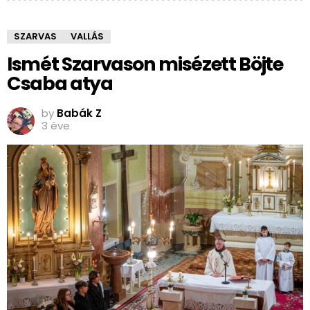
SZARVAS
VALLÁS
Ismét Szarvason misézett Böjte
Csaba atya
by
Babák Z
3 éve