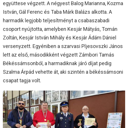
együttese végzett. A négyest Balog Marianna, Kozma
István, Gál Ferenc és Taba Márk Balázs alkotta. A
harmadik legjobb teljesítményt a csabaszabadi
csoport nyújtotta, amelyben Kesjár Mátyás, Tomán
Zoltán, Kesjár István Mihály és Kesjár Ádám Dániel
versenyzett. Egyéniben a szarvasi Pljesovszki János
lett az első, másodikként végzett Zámbori Tamás
Békéssámsonból, a harmadiknak járó díjat pedig
Szalma Árpád vehette át, aki szintén a békéssámsoni
csapat tagja volt.