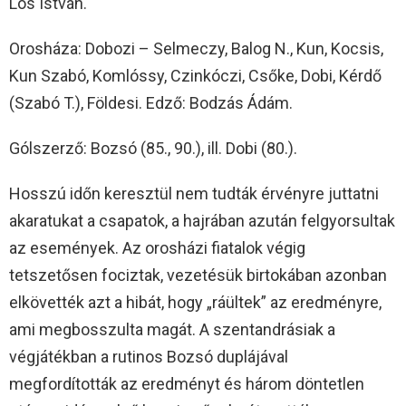
Lós István.
Orosháza: Dobozi – Selmeczy, Balog N., Kun, Kocsis,
Kun Szabó, Komlóssy, Czinkóczi, Csőke, Dobi, Kérdő
(Szabó T.), Földesi. Edző: Bodzás Ádám.
Gólszerző: Bozsó (85., 90.), ill. Dobi (80.).
Hosszú időn keresztül nem tudták érvényre juttatni
akaratukat a csapatok, a hajrában azután felgyorsultak
az események. Az orosházi fiatalok végig
tetszetősen fociztak, vezetésük birtokában azonban
elkövették azt a hibát, hogy „ráültek” az eredményre,
ami megbosszulta magát. A szentandrásiak a
végjátékban a rutinos Bozsó duplájával
megfordították az eredményt és három döntetlen