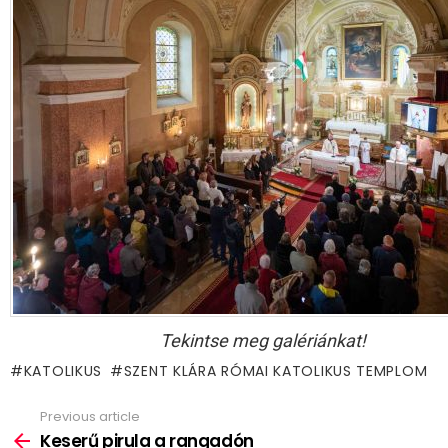
Tekintse meg galériánkat!
KATOLIKUS
SZENT KLÁRA RÓMAI KATOLIKUS TEMPLOM
Previous article
See
more
Keserű pirula a rangadón