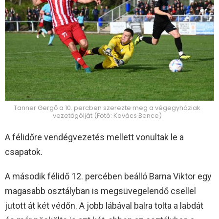
Tanner Gergő a 10. percben szerezte meg a végegyháziak
vezetőgólját (Fotó: Kovács Bence)
A félidőre vendégvezetés mellett vonultak le a
csapatok.
A második félidő 12. percében beálló Barna Viktor egy
magasabb osztályban is megsüvegelendő csellel
jutott át két védőn. A jobb lábával balra tolta a labdát