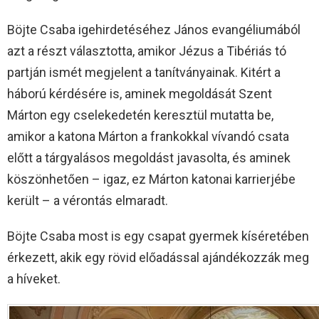
Böjte Csaba igehirdetéséhez János evangéliumából
azt a részt választotta, amikor Jézus a Tibériás tó
partján ismét megjelent a tanítványainak. Kitért a
háború kérdésére is, aminek megoldását Szent
Márton egy cselekedetén keresztül mutatta be,
amikor a katona Márton a frankokkal vívandó csata
előtt a tárgyalásos megoldást javasolta, és aminek
köszönhetően – igaz, ez Márton katonai karrierjébe
került – a vérontás elmaradt.
Böjte Csaba most is egy csapat gyermek kíséretében
érkezett, akik egy rövid előadással ajándékozzák meg
a híveket.