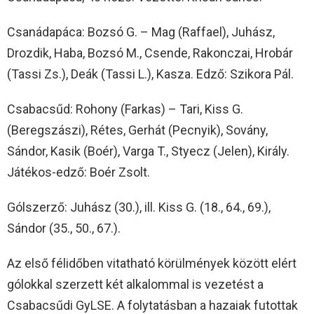
Csanádapáca: Bozsó G. – Mag (Raffael), Juhász,
Drozdik, Haba, Bozsó M., Csende, Rakonczai, Hrobár
(Tassi Zs.), Deák (Tassi L.), Kasza. Edző: Szikora Pál.
Csabacsűd: Rohony (Farkas) – Tari, Kiss G.
(Beregszászi), Rétes, Gerhát (Pecnyik), Sovány,
Sándor, Kasik (Boér), Varga T., Styecz (Jelen), Király.
Játékos-edző: Boér Zsolt.
Gólszerző: Juhász (30.), ill. Kiss G. (18., 64., 69.),
Sándor (35., 50., 67.).
Az első félidőben vitatható körülmények között elért
gólokkal szerzett két alkalommal is vezetést a
Csabacsűdi GyLSE. A folytatásban a hazaiak futottak