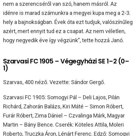
nem a szerencséről van szó, hanem másról. Az
idénre is marad számunkra a megyei kupa meg a 2-3.
hely a bajnokságban. Évek óta ezt tudjuk, valószínűleg
azért, mert ennyit tud ez a csapat. Az nem véletlen,
hogy negyedik éve így végzünk”, tette hozzá Janó.
Szarvasi FC 1905 – Végegyházi SE 1–2 (0–
1)
Szarvas, 400 néző. Vezette: Sándor Gergő.
Szarvasi FC 1905: Somogyi Pál – Deli Lajos, Pilán
Richárd, Zahorán Balázs, Kiri Máté – Simon Róbert,
Furár Róbert, Zima Dániel – Czvalinga Márk, Magyar
Martin – Bány Bence. Cserék: Köteles Attila, Moleri
Roberto, Truczka Áron, Lénárt Ferenc. Edző: Somogyi