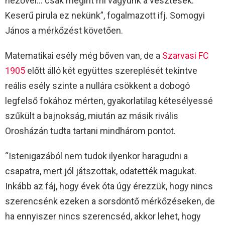
nézővel… csak megint mi vagyunk a vesztesek.
Keserű pirula ez nekünk”, fogalmazott ifj. Somogyi
János a mérkőzést követően.
Matematikai esély még bőven van, de a
Szarvasi FC
1905
előtt álló két együttes szereplését tekintve
reális esély szinte a nullára csökkent a dobogó
legfelső fokához mérten, gyakorlatilag kétesélyessé
szűkült a bajnokság, miután az másik rivális
Orosházán tudta tartani mindhárom pontot.
“Istenigazából nem tudok ilyenkor haragudni a
csapatra, mert jól játszottak, odatették magukat.
Inkább az fáj, hogy évek óta úgy érezzük, hogy nincs
szerencsénk ezeken a sorsdöntő mérkőzéseken, de
ha ennyiszer nincs szerencséd, akkor lehet, hogy