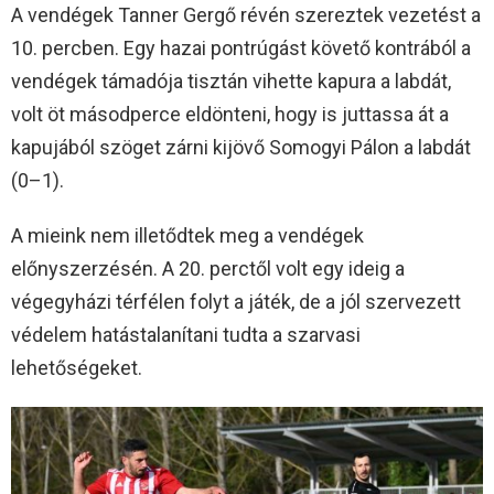
A vendégek Tanner Gergő révén szereztek vezetést a
10. percben. Egy hazai pontrúgást követő kontrából a
vendégek támadója tisztán vihette kapura a labdát,
volt öt másodperce eldönteni, hogy is juttassa át a
kapujából szöget zárni kijövő Somogyi Pálon a labdát
(0–1).
A mieink nem illetődtek meg a vendégek
előnyszerzésén. A 20. perctől volt egy ideig a
végegyházi térfélen folyt a játék, de a jól szervezett
védelem hatástalanítani tudta a szarvasi
lehetőségeket.