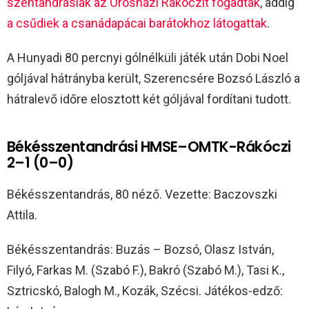
szentandrásiak az Orosházi Rákóczit fogadták
, addig
a csűdiek a csanádapácai barátokhoz látogattak
.
A Hunyadi 80 percnyi gólnélküli játék után Dobi Noel
góljával hátrányba került, Szerencsére Bozsó László a
hátralevő időre elosztott két góljával fordítani tudott.
Békésszentandrási HMSE–OMTK-Rákóczi
2–1 (0–0)
Békésszentandrás, 80 néző. Vezette: Baczovszki
Attila.
Békésszentandrás: Buzás – Bozsó, Olasz István,
Filyó, Farkas M. (Szabó F.), Bakró (Szabó M.), Tasi K.,
Sztricskó, Balogh M., Kozák, Szécsi. Játékos-edző: