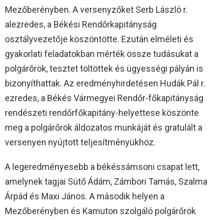
Mezőberényben. A versenyzőket Serb László r.
alezredes, a Békési Rendőrkapitányság
osztályvezetője köszöntötte. Ezután elméleti és
gyakorlati feladatokban mérték össze tudásukat a
polgárőrök, tesztet töltöttek és ügyességi pályán is
bizonyíthattak. Az eredményhirdetésen Hudák Pál r.
ezredes, a Békés Vármegyei Rendőr-főkapitányság
rendészeti rendőrfőkapitány-helyettese köszönte
meg a polgárőrök áldozatos munkáját és gratulált a
versenyen nyújtott teljesítményükhöz.
A legeredményesebb a békéssámsoni csapat lett,
amelynek tagjai Sütő Ádám, Zámbori Tamás, Szalma
Árpád és Maxi János. A második helyen a
Mezőberényben és Kamuton szolgáló polgárőrök