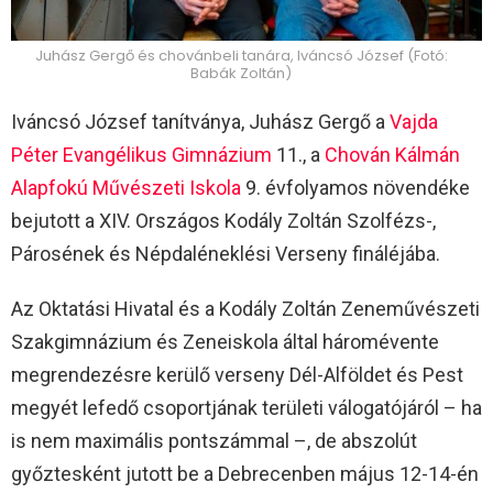
Juhász Gergő és chovánbeli tanára, Iváncsó József (Fotó:
Babák Zoltán)
Iváncsó József tanítványa, Juhász Gergő a
Vajda
Péter Evangélikus Gimnázium
11., a
Chován Kálmán
Alapfokú Művészeti Iskola
9. évfolyamos növendéke
bejutott a XIV. Országos Kodály Zoltán Szolfézs-,
Párosének és Népdaléneklési Verseny fináléjába.
Az Oktatási Hivatal és a Kodály Zoltán Zeneművészeti
Szakgimnázium és Zeneiskola által háromévente
megrendezésre kerülő verseny Dél-Alföldet és Pest
megyét lefedő csoportjának területi válogatójáról – ha
is nem maximális pontszámmal –, de abszolút
győztesként jutott be a Debrecenben május 12-14-én