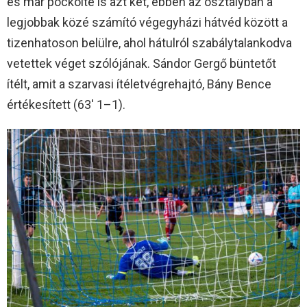
és már pöckölte is azt két, ebben az osztályban a
legjobbak közé számító végegyházi hátvéd között a
tizenhatoson belülre, ahol hátulról szabálytalankodva
vetettek véget szólójának. Sándor Gergő büntetőt
ítélt, amit a szarvasi ítéletvégrehajtó, Bány Bence
értékesített (63′ 1–1).