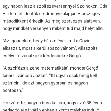
egy napon lesz a szolfézsversennyel Szolnokon. Oda
– a területi döntők eredménye alapján – országos
másodikként érkezik. Az még szervezés alatt van,
hogy mindkét versenyen miként tud majd helyt állni.
“Azt gondolom, hogy három éve, amit a Covid
elkaszált, most sikerül abszolválnom”, válaszolta
esélyeire vonatkozó kérdésünkre Gergő.
“A szolfézs a zene matematikája”, mondta Gergő
tanára, Iváncsó József. “Itt ugyan csak hétig kell
számolni, de azt nagyon gyorsan és nagyon
pontosan.”
Hozzátette, nagyon büszke arra, hogy az ő 38 éves
pedagógiai pályáján ebben a korosztályban induló