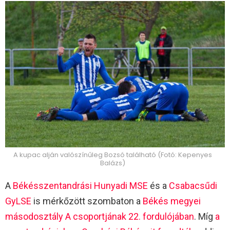
A kupac alján valószínűleg Bozsó található (Fotó: Kepenyes
Balázs)
A
Békésszentandrási Hunyadi MSE
és a
Csabacsűdi
GyLSE
is mérkőzött szombaton a
Békés megyei
másodosztály A csoportjának 22. fordulójában
. Míg
a