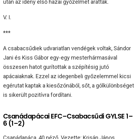
után az idény első hazai győzelmét aratták.
V. I.
***
A csabacsűdiek udvariatlan vendégek voltak, Sándor
Jani és Kiss Gábor egy-egy mesterhármasával
összesen hatot gurítottak a szépítésig jutó
apácaiaknak. Ezzel az idegenbeli győzelemmel kicsi
egérutat kaptak a kiesőzónából, sőt, a gólkülönbséget
is sikerült pozitívra fordítani.
Csanádapácai EFC–Csabacsűdi GYLSE 1–
6 (1–2)
Csanádapáca, 40 néző. Vezette: Krisán János.