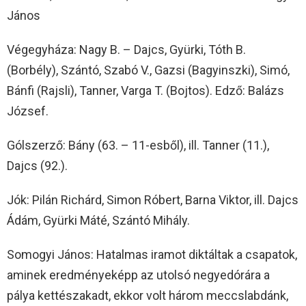
János
Végegyháza: Nagy B. – Dajcs, Gyürki, Tóth B.
(Borbély), Szántó, Szabó V., Gazsi (Bagyinszki), Simó,
Bánfi (Rajsli), Tanner, Varga T. (Bojtos). Edző: Balázs
József.
Gólszerző: Bány (63. – 11-esből), ill. Tanner (11.),
Dajcs (92.).
Jók: Pilán Richárd, Simon Róbert, Barna Viktor, ill. Dajcs
Ádám, Gyürki Máté, Szántó Mihály.
Somogyi János: Hatalmas iramot diktáltak a csapatok,
aminek eredményeképp az utolsó negyedórára a
pálya kettészakadt, ekkor volt három meccslabdánk,