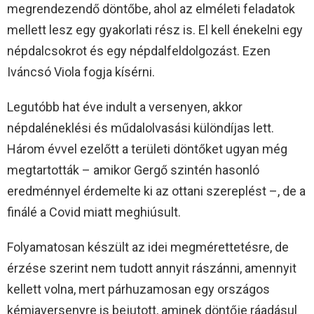
megrendezendő döntőbe, ahol az elméleti feladatok
mellett lesz egy gyakorlati rész is. El kell énekelni egy
népdalcsokrot és egy népdalfeldolgozást. Ezen
Iváncsó Viola fogja kísérni.
Legutóbb hat éve indult a versenyen, akkor
népdaléneklési és műdalolvasási különdíjas lett.
Három évvel ezelőtt a területi döntőket ugyan még
megtartották – amikor Gergő szintén hasonló
eredménnyel érdemelte ki az ottani szereplést –, de a
finálé a Covid miatt meghiúsult.
Folyamatosan készült az idei megmérettetésre, de
érzése szerint nem tudott annyit rászánni, amennyit
kellett volna, mert párhuzamosan egy országos
kémiaversenyre is bejutott, aminek döntője ráadásul