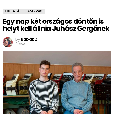
OKTATÁS
SZARVAS
Egy nap két országos döntőn is
helyt kell állnia Juhász Gergőnek
by
Babák Z
3 éve