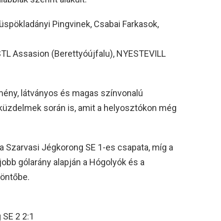
üspökladányi Pingvinek, Csabai Farkasok,
STL Assasion (Berettyóújfalu), NYESTEVILL
ény, látványos és magas színvonalú
küzdelmek során is, amit a helyosztókon még
 a Szarvasi Jégkorong SE 1-es csapata, míg a
jobb gólarány alapján a Hógolyók és a
döntőbe.
 SE 2 2:1