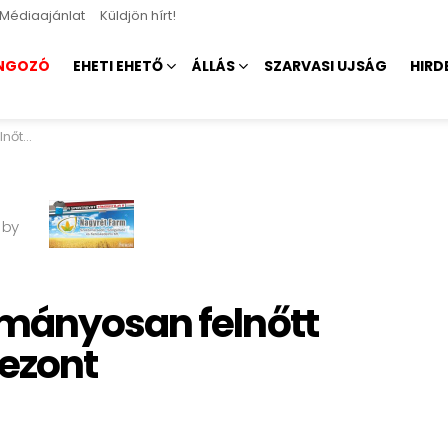
Médiaajánlat
Küldjön hírt!
NGOZÓ
EHETI EHETŐ
ÁLLÁS
SZARVASI UJSÁG
HIRD
zezont
 by
ományosan felnőtt
zezont