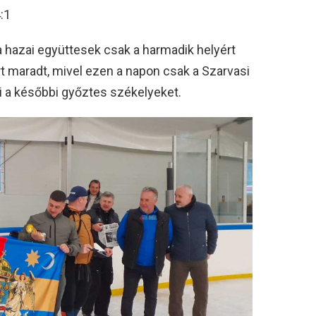
:1
a hazai együttesek csak a harmadik helyért
t maradt, mivel ezen a napon csak a Szarvasi
i a későbbi győztes székelyeket.