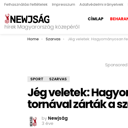
Felhasználási feltételek
Impresszum
Adatvédelmi irányelvek
CÍMLAP
BEHARA
hírek Magyarország közepéről
You are here:
Home
Szarvas
Jég veletek: Hagyományosan felnőtt tornával zárták a s
Sponsored
SPORT
SZARVAS
Jég veletek: Hagy
tornával zárták a s
by
Newjság
3 éve