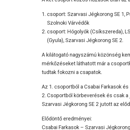
csoport: Szarvasi Jégkorong SE 1, P
Szolnoki Várvédők
csoport: Hógolyók (Csíkszereda), L
(Gyula), Szarvasi Jégkorong SE 2.
A kilátogató nagyszámú közönség kem
mérkőzéseket láthatott már a csoport
tudtak fokozni a csapatok.
Az 1. csoportból a Csabai Farkasok és
2. Csoportból körbeverések és csak a 
Szarvasi Jégkorong SE 2 jutott az elő
Elődöntő eredményei:
Csabai Farkasok – Szarvasi Jégkorong