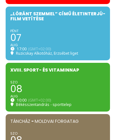
„LÓRÁNT SZEMMEL” CÍMŰ ÉLETINTERJÚ-
FILM VETÍTÉSE
PÉNT
07
AUG
17:00
(GMT+02:00)
Ruzicskay Alkotóház
, Erzsébet liget
XVIII. SPORT- ÉS VITAMINNAP
SZO
08
AUG
10:00
(GMT+02:00)
Békésszentandrás - sporttelep
TÁNCHÁZ
-
MOLDVAI FORGATAG
SZO