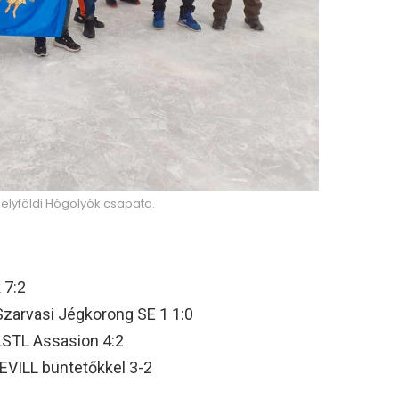
elyföldi Hógolyók csapata.
 7:2
Szarvasi Jégkorong SE 1 1:0
 LSTL Assasion 4:2
EVILL büntetőkkel 3-2