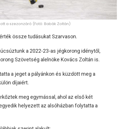
lott a szezonzáró (Fotó: Babák Zoltán)
érték össze tudásukat Szarvason.
úcsúztunk a 2022-23-as jégkorong idénytől,
korong Szövetség alelnöke Kovács Zoltán is.
tatta a jeget a pályánkon és küzdött meg a
lön díjaiért.
rkőztek meg egymással, ahol az első két
egyedik helyezett az alsóházban folytatta a
ábbiak szerint alakult: