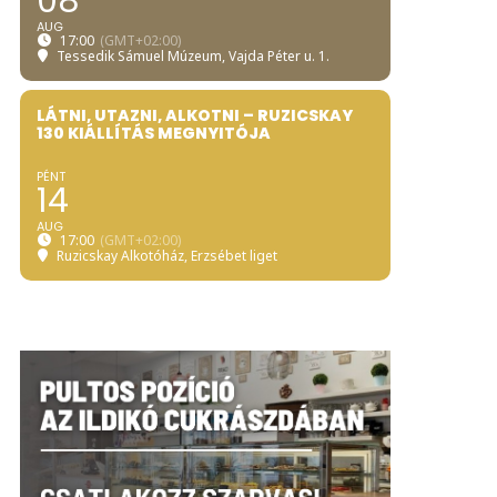
08
AUG
17:00
(GMT+02:00)
Tessedik Sámuel Múzeum
, Vajda Péter u. 1.
LÁTNI, UTAZNI, ALKOTNI – RUZICSKAY
130 KIÁLLÍTÁS MEGNYITÓJA
PÉNT
14
AUG
17:00
(GMT+02:00)
Ruzicskay Alkotóház
, Erzsébet liget