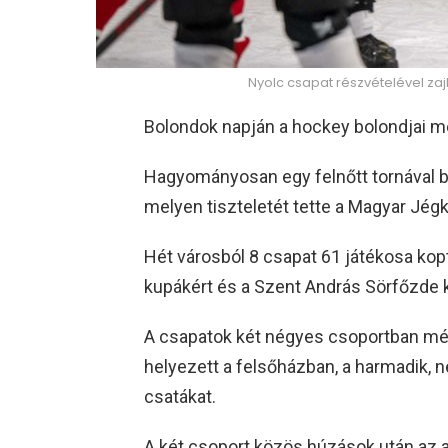
Nyolc csapat részvételével zaj
Bolondok napján a hockey bolondjai m
Hagyományosan egy felnőtt tornával b
melyen tiszteletét tette a Magyar Jég
Hét városból 8 csapat 61 játékosa kop
kupákért és a Szent András Sörfőzde kü
A csapatok két négyes csoportban mé
helyezett a felsőházban, a harmadik, n
csatákat.
A két csoport közös húzások után az al