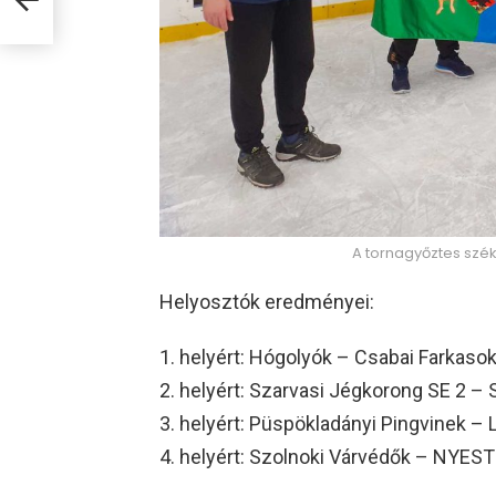
A tornagyőztes szék
Helyosztók eredményei:
helyért: Hógolyók – Csabai Farkasok
helyért: Szarvasi Jégkorong SE 2 – 
helyért: Püspökladányi Pingvinek –
helyért: Szolnoki Várvédők – NYEST