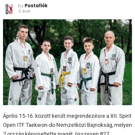
by
Postafiók
3 éve
Április 15-16. között került megrendezésre a XII. Spirit
Open ITF Taekwon-do Nemzetközi Bajnokság, melyen
7 ország képviseltette magát, összesen 827