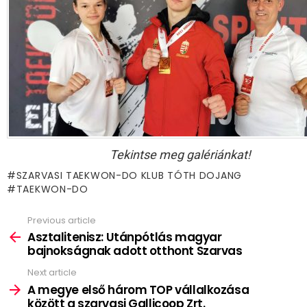
Tekintse meg galériánkat!
SZARVASI TAEKWON-DO KLUB TÓTH DOJANG
TAEKWON-DO
Previous article
See
more
Asztalitenisz: Utánpótlás magyar
bajnokságnak adott otthont Szarvas
Next article
A megye első három TOP vállalkozása
között a szarvasi Gallicoop Zrt.