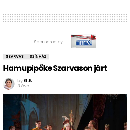
Sponsored by
SZARVAS
SZÍNHÁZ
Hamupipőke Szarvason járt
by
G.E.
3 éve