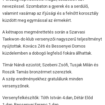
nevezéssel. Szombaton a gyerek és a serdülő,
valamint vasárnap az ifjúsági és a felnőtt korosztály
küzdött meg egymással az érmekért.
A kétnapos megmérettetés során a Szarvasi
Taekwon-do klub versenyzői nagyszerű teljesítményt
nyújtottak. Kovács Zéti és Bessenyei Domos
küzdelemben a dobogó legfelső fokára állhattak.
Tímár Nándi ezüstöt; Szebeni Zsófi, Tusjak Milán és
Roszik Tamás bronzérmet szereztek.
A szép eredményekhez gratulálunk minden
versenyzőnek.
Versenyfelkészítők: Tóth István 4.dan, Détár Előd
1.dan, Bessenyei Ferenc 1.dan.