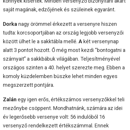
könnyek kísérték. Minden versenyző bizonyítani akart
saját magának, edzőjének és szüleinek egyaránt.
Dorka
nagy örömmel érkezett a versenyre hiszen
tudta: korcsoportjában az ország legjobb versenyzői
között ülhet le a sakktábla mellé.
A
két versenynap
alatt 3 pontot hozott. Ő még most kezdi “bontogatni a
szárnyait” a sakkbábuk világában. Teljesítményével
országos szinten a 40. helyet szerezte meg. Ebben a
komoly küzdelemben büszke lehet minden egyes
megszerzett pontjára.
Zalán
egy igen erős, értékszámos versenyzőkkel teli
mezőnybe csöppent. Mondhatnánk, számára az idei
év legerősebb versenye volt: 56 indulóból 16
versenyző rendelkezett értékszámmal. Ennek