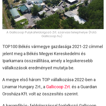
A Gallicoop Pulykafeldolgozó Zrt. szarvasi telephelye (Fotó:
Gallicoop.hu)
TOP100 Békés vármegye gazdasága 2021-22 címmel
jelent meg a Békés Megyei Kereskedelmi és
Iparkamara összeállítása, amely a legsikeresebb
vállalkozások eredményeit mutatja be.
A megye első három TOP vállalkozása 2022-ben a
Linamar Hungary Zrt., a
Gallicoop Zrt.
és a Guardian
Orosháza Kft. volt az összesítés szerint.
A baromfihús- feldolgozással foglalkozó Gallicoop