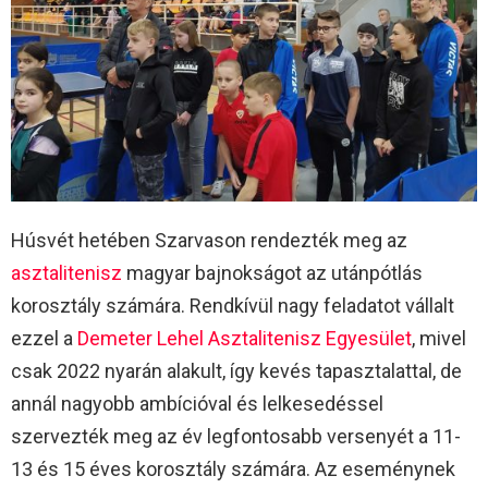
Húsvét hetében Szarvason rendezték meg az
asztalitenisz
magyar bajnokságot az utánpótlás
korosztály számára. Rendkívül nagy feladatot vállalt
ezzel a
Demeter Lehel Asztalitenisz Egyesület
, mivel
csak 2022 nyarán alakult, így kevés tapasztalattal, de
annál nagyobb ambícióval és lelkesedéssel
szervezték meg az év legfontosabb versenyét a 11-
13 és 15 éves korosztály számára. Az eseménynek