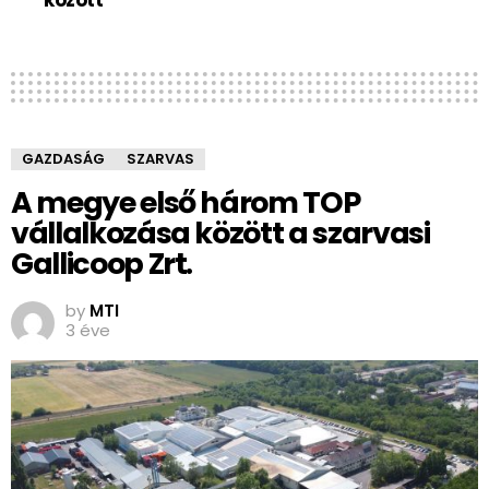
GAZDASÁG
SZARVAS
A megye első három TOP
vállalkozása között a szarvasi
Gallicoop Zrt.
by
MTI
3 éve