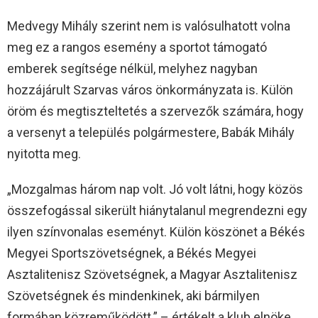
Medvegy Mihály szerint nem is valósulhatott volna
meg ez a rangos esemény a sportot támogató
emberek segítsége nélkül, melyhez nagyban
hozzájárult Szarvas város önkormányzata is. Külön
öröm és megtiszteltetés a szervezők számára, hogy
a versenyt a település polgármestere, Babák Mihály
nyitotta meg.
„Mozgalmas három nap volt. Jó volt látni, hogy közös
összefogással sikerült hiánytalanul megrendezni egy
ilyen színvonalas eseményt. Külön köszönet a Békés
Megyei Sportszövetségnek, a Békés Megyei
Asztalitenisz Szövetségnek, a Magyar Asztalitenisz
Szövetségnek és mindenkinek, aki bármilyen
formában közreműködött.” – értékelt a klub elnöke,