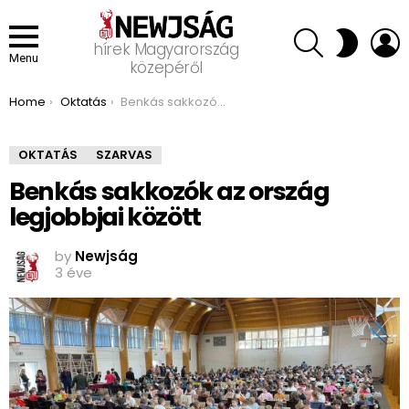
SEARCH
L
SWITCH
hírek Magyarország
SKIN
Menu
közepéről
You are here:
Home
Oktatás
Benkás sakkozók az ország legjobbjai között
OKTATÁS
SZARVAS
Benkás sakkozók az ország
legjobbjai között
by
Newjság
3 éve