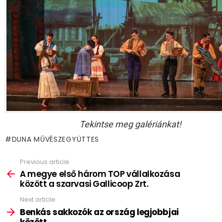
Tekintse meg galériánkat!
DUNA MŰVÉSZEGYÜTTES
Previous article
See
more
A megye első három TOP vállalkozása
között a szarvasi Gallicoop Zrt.
Next article
Benkás sakkozók az ország legjobbjai
között