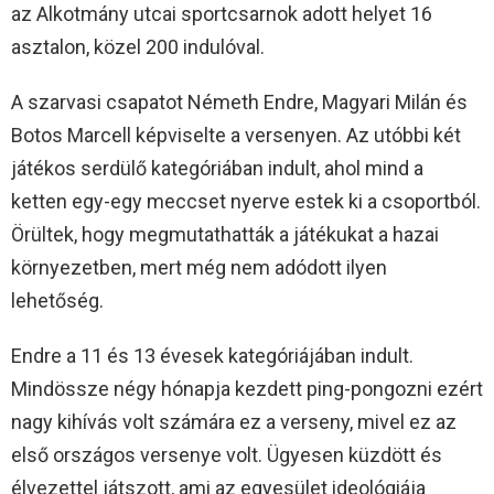
az Alkotmány utcai sportcsarnok adott helyet 16
asztalon, közel 200 indulóval.
A szarvasi csapatot Németh Endre, Magyari Milán és
Botos Marcell képviselte a versenyen. Az utóbbi két
játékos serdülő kategóriában indult, ahol mind a
ketten egy-egy meccset nyerve estek ki a csoportból.
Örültek, hogy megmutathatták a játékukat a hazai
környezetben, mert még nem adódott ilyen
lehetőség.
Endre a 11 és 13 évesek kategóriájában indult.
Mindössze négy hónapja kezdett ping-pongozni ezért
nagy kihívás volt számára ez a verseny, mivel ez az
első országos versenye volt. Ügyesen küzdött és
élvezettel játszott, ami az egyesület ideológiája