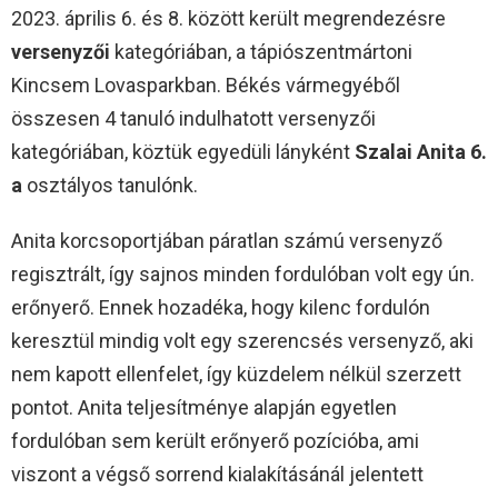
2023. április 6. és 8. között került megrendezésre
versenyzői
kategóriában, a tápiószentmártoni
Kincsem Lovasparkban. Békés vármegyéből
összesen 4 tanuló indulhatott versenyzői
kategóriában, köztük egyedüli lányként
Szalai Anita 6.
a
osztályos tanulónk.
Anita korcsoportjában páratlan számú versenyző
regisztrált, így sajnos minden fordulóban volt egy ún.
erőnyerő. Ennek hozadéka, hogy kilenc fordulón
keresztül mindig volt egy szerencsés versenyző, aki
nem kapott ellenfelet, így küzdelem nélkül szerzett
pontot. Anita teljesítménye alapján egyetlen
fordulóban sem került erőnyerő pozícióba, ami
viszont a végső sorrend kialakításánál jelentett