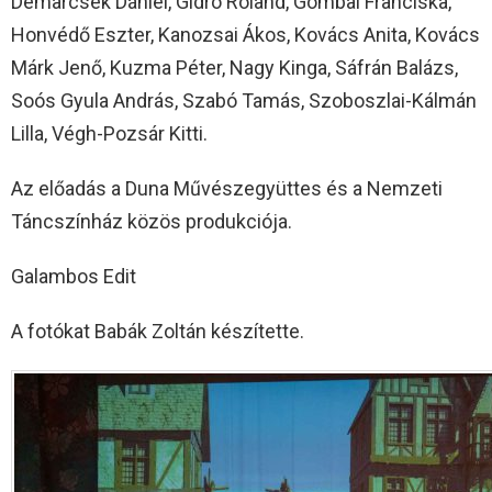
Demarcsek Dániel, Gidró Roland, Gombai Franciska,
Honvédő Eszter, Kanozsai Ákos, Kovács Anita, Kovács
Márk Jenő, Kuzma Péter, Nagy Kinga, Sáfrán Balázs,
Soós Gyula András, Szabó Tamás, Szoboszlai-Kálmán
Lilla, Végh-Pozsár Kitti.
Az előadás a Duna Művészegyüttes és a Nemzeti
Táncszínház közös produkciója.
Galambos Edit
A fotókat Babák Zoltán készítette.