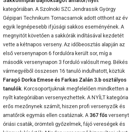
Sakkolimpiai Bajnokságot
amatőr/nyílt
kategóriában. A Szolnoki SZC Jendrassik György
Gépipari Technikum Tornacsarnok adott otthont az év
egyik legnépesebb ifjúsági sakkos eseményének. A
megnyitót követően a sakkórák indításával kezdetét
vette a kétnapos verseny. Az időbeosztás alapján az
első versenynapon 6 fordulóra került sor, míg a
második versenynapon 3 forduló valósult meg. Békés
vármegyéből összesen 16 tanuló indulhatott, köztük
Faragó Dorka Emese és Farkas Zalán 3.b osztályos
tanulók
. Korcsoportjuknak megfelelően mindketten a
nyílt kategóriában versenyezhettek. A NYÍLT kategória
erős mezőnynek számít, hiszen profi versenyzők és
amatőrök egymás ellen csatáznak. A
367 fős
versenyt
óriási csaták, örömteli győzelmek, fájó vereségek és