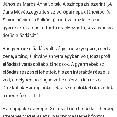
János és Maros Anna voltak. A szinopszis szerint: „A
Duna Művészegyüttes az európai népek táncaiból (a
Skandináviától a Balkánig) merítve hozta létre a
gyerekek számára érthető és élvezhető, látványos és
derűs előadását.”
Bár gyermekelőadás volt, végig mosolyogtam, mert a
zene, a tánc, a látvány annyira egyben volt, igazi profi
előadást varázsoltak a táncosok. A gyermekek az
előadás részesei lehettek, hiszen interaktív része is
volt, amelyben boldogan vettek részt a kis nézők.
Drukkoltak Hamupipőkének, a szereplőkkel ők is élték
a mese fordulatait.
Hamupipőke szerepét Soltész Luca táncolta, a herceg
szerepét Mezei Balázs. A Hoppmesternek fontos