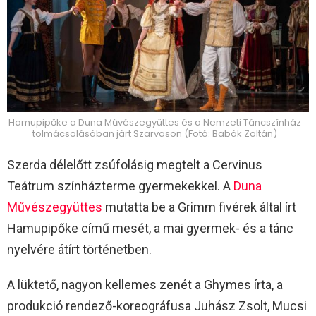
Hamupipőke a Duna Művészegyüttes és a Nemzeti Táncszínház
tolmácsolásában járt Szarvason (Fotó: Babák Zoltán)
Szerda délelőtt zsúfolásig megtelt a Cervinus
Teátrum színházterme gyermekekkel. A
Duna
Művészegyüttes
mutatta be a Grimm fivérek által írt
Hamupipőke című mesét, a mai gyermek- és a tánc
nyelvére átírt történetben.
A lüktető, nagyon kellemes zenét a Ghymes írta, a
produkció rendező-koreográfusa Juhász Zsolt, Mucsi