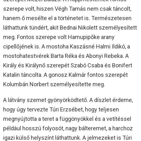
szerepe volt, hiszen Végh Tamás nem csak táncolt,
hanem ő mesélte el a történetet is. Természetesen
láthattunk tündért, akit Bednai Nikolett személyesített
meg. Fontos szerepe volt Hamupipőke arany
cipellőjének is. A mostoha Kaszásné Halmi Ildikó, a
mostohatestvérek Barta Réka és Abonyi Rebeka. A
Király és Királynő szerepét Szabó Csaba és Bonifert
Katalin táncolta. A gonosz Kalmár fontos szerepét
Kolumbán Norbert személyesítette meg.
A látvány szemet gyönyörködtető. A díszlet érdeme,
hogy úgy tervezte Túri Erzsébet, hogy teljesen
megnyújtotta a teret a függönyökkel és a vetítéssel
például hosszú folyosót, nagy bálteremet, a harchoz
igazi külső helyszínt láthattunk. A jelmezeket is Túri