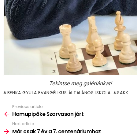
Tekintse meg galériánkat!
BENKA GYULA EVANGÉLIKUS ÁLTALÁNOS ISKOLA
SAKK
Previous article
See
more
Hamupipőke Szarvason járt
Next article
Már csak 7 év a 7. centenáriumhoz