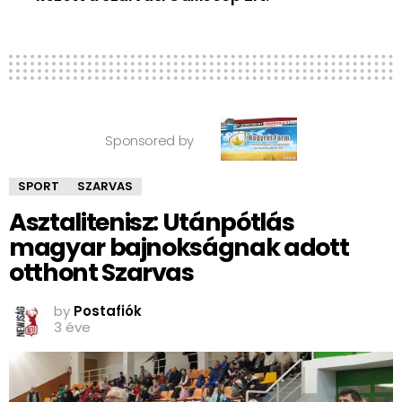
Sponsored by
SPORT
SZARVAS
Asztalitenisz: Utánpótlás
magyar bajnokságnak adott
otthont Szarvas
by
Postafiók
3 éve