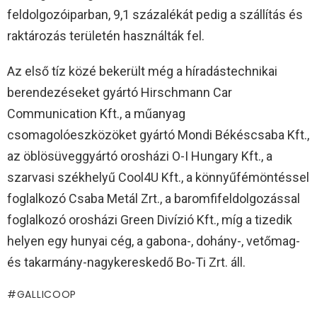
feldolgozóiparban, 9,1 százalékát pedig a szállítás és
raktározás területén használták fel.
Az első tíz közé bekerült még a híradástechnikai
berendezéseket gyártó Hirschmann Car
Communication Kft., a műanyag
csomagolóeszközöket gyártó Mondi Békéscsaba Kft.,
az öblösüveggyártó orosházi O-I Hungary Kft., a
szarvasi székhelyű Cool4U Kft., a könnyűfémöntéssel
foglalkozó Csaba Metál Zrt., a baromfifeldolgozással
foglalkozó orosházi Green Divízió Kft., míg a tizedik
helyen egy hunyai cég, a gabona-, dohány-, vetőmag-
és takarmány-nagykereskedő Bo-Ti Zrt. áll.
GALLICOOP