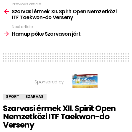
Previous article
See
more
Szarvasi érmek XII. Spirit Open Nemzetközi
ITF Taekwon-do Verseny
Next article
Hamupipőke Szarvason járt
Sponsored by
SPORT
SZARVAS
Szarvasi érmek XII. Spirit Open
Nemzetközi ITF Taekwon-do
Verseny