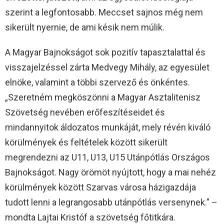
szerint a legfontosabb. Meccset sajnos még nem
sikerült nyernie, de ami késik nem múlik.
A Magyar Bajnokságot sok pozitív tapasztalattal és
visszajelzéssel zárta Medvegy Mihály, az egyesület
elnöke, valamint a többi szervező és önkéntes.
„Szeretném megköszönni a Magyar Asztalitenisz
Szövetség nevében erőfeszítéseidet és
mindannyitok áldozatos munkáját, mely révén kiváló
körülmények és feltételek között sikerült
megrendezni az U11, U13, U15 Utánpótlás Országos
Bajnokságot. Nagy örömöt nyújtott, hogy a mai nehéz
körülmények között Szarvas városa házigazdája
tudott lenni a legrangosabb utánpótlás versenynek.” –
mondta Lajtai Kristóf a szövetség főtitkára.