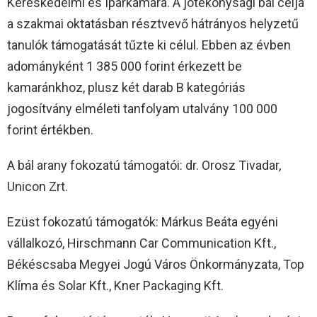
Kereskedelmi és Iparkamara. A jótékonysági bál célja
a szakmai oktatásban résztvevő hátrányos helyzetű
tanulók támogatását tűzte ki célul. Ebben az évben
adományként 1 385 000 forint érkezett be
kamaránkhoz, plusz két darab B kategóriás
jogosítvány elméleti tanfolyam utalvány 100 000
forint értékben.
A bál arany fokozatú támogatói: dr. Orosz Tivadar,
Unicon Zrt.
Ezüst fokozatú támogatók: Márkus Beáta egyéni
vállalkozó, Hirschmann Car Communication Kft.,
Békéscsaba Megyei Jogú Város Önkormányzata, Top
Klíma és Solar Kft., Kner Packaging Kft.