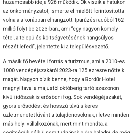
huzamosabb ideje 926 működik. Ők viszik a hátukon
az önkormányzatot, ismerte el mielőtt forintosította
volna a a korábban elhangzott: Iparűzési adóból 162
millió folyt be 2023-ban., ami “egy nagyon komoly
tétel, a település költségvetésének hangsúlyos
részét lefedi”, jelentette ki a településvezető.
A másik fő bevételi forrás a turizmus, ami a 2010-es
1000 vendégéjszakáról 2023-ra 125 ezresre nőtte ki
magát. Nagyon bízik benne, hogy a Bordűr Hotel
megnyíltával a májustól októberig tartó szezonon
kívüli időszak is erősödni fog. Sok vendégéjszakát,
gyors erősödést és hosszú távú sikeres
üzletmenetet kívánt a tulajdonosoknak, illetve minden
más helyi vállalkozónak, mert mint mondta, a
segítségük nélkül nem tudnának előre haladni, de még