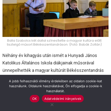
Balla Szabolcs két dallal színesítette a magyar kultúra előtt
tisztelgő műsort Békésszentandráson. (Fotó: Babák Zoltán)
Néhány év kihagyás után ismét a Hunyadi János
Katolikus Általános Iskola diákjainak műsorával
ünnepelhették a magyar kultúrát Békésszentandrás
polgárai. A település polgármesteri hivatal
A jobb felhasználói élmény érdekében az oldalon cookie-kat
tanácstermében ezúttal a hatodikosok álltak a
használunk. Oldalunk használatával, Ön elfogadja a cookie-k
használatát.
közönség elé.
OK
Adatvédelmi irányelvek
A magyar kultúra előtti tisztelgés természetesen a