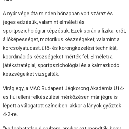
A nyár vége óta minden hónapban volt száraz és
jeges edzésük, valamint elméleti és
sportpszichológiai képzésük. Ezek során a fizikai erőt,
állóképességet, motorikus készségeket, valamint a
korcsolyatudást, ütő- és korongkezelési technikát,
koordinációs készségeket mérték fel. Elméleti a
játékstratégiai, sportpszichológiai és alkalmazkodó
készségeiket vizsgálták.
Virág egy, a MAC Budapest Jégkorong Akadémia U14-
es fiúi elleni felkészülési mérkőzésen már jégre is
lépett a válogatott színeiben; akkor a lányok győztek
4-2-re.
“Felfoghatatlanul örültem, amikor azt mondták, hogy