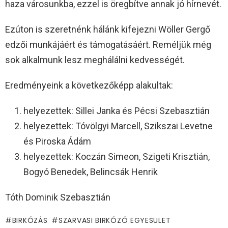
haza városunkba, ezzel is öregbítve annak jó hírnevét.
Ezúton is szeretnénk hálánk kifejezni Wöller Gergő
edzői munkájáért és támogatásáért. Reméljük még
sok alkalmunk lesz meghálálni kedvességét.
Eredményeink a következőképp alakultak:
helyezettek: Sillei Janka és Pécsi Szebasztián
helyezettek: Tóvölgyi Marcell, Szikszai Levetne
és Piroska Ádám
helyezettek: Koczán Simeon, Szigeti Krisztián,
Bogyó Benedek, Belincsák Henrik
Tóth Dominik Szebasztián
BIRKÓZÁS
SZARVASI BIRKÓZÓ EGYESÜLET