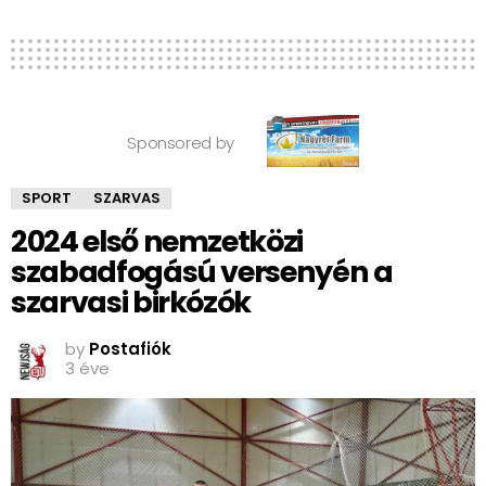
Sponsored by
SPORT
SZARVAS
2024 első nemzetközi
szabadfogású versenyén a
szarvasi birkózók
by
Postafiók
3 éve