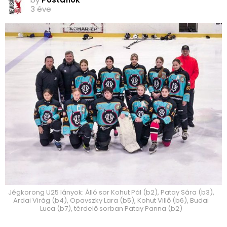
3 éve
Jégkorong U25 lányok: Álló sor Kohut Pál (b2), Patay Sára (b3),
Ardai Virág (b4), Opavszky Lara (b5), Kohut Villő (b6), Budai
Luca (b7), térdelő sorban Patay Panna (b2)