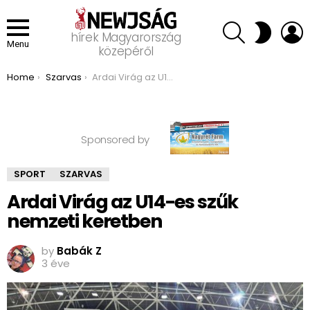
SEARCH
L
SWITCH
hírek Magyarország
SKIN
Menu
közepéről
You are here:
Home
Szarvas
Ardai Virág az U14-es szűk nemzeti keretben
Sponsored by
SPORT
SZARVAS
Ardai Virág az U14-es szűk
nemzeti keretben
by
Babák Z
3 éve