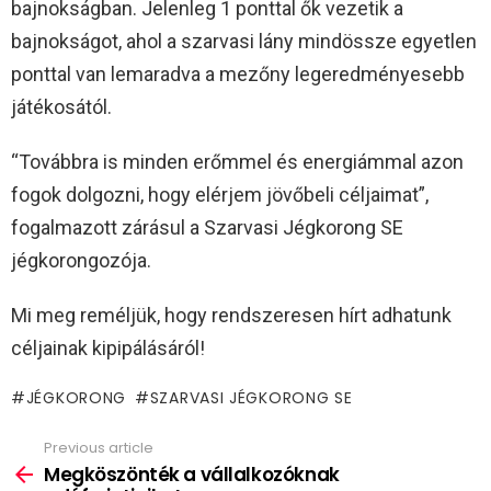
bajnokságban. Jelenleg 1 ponttal ők vezetik a
bajnokságot, ahol a szarvasi lány mindössze egyetlen
ponttal van lemaradva a mezőny legeredményesebb
játékosától.
“Továbbra is minden erőmmel és energiámmal azon
fogok dolgozni, hogy elérjem jövőbeli céljaimat”,
fogalmazott zárásul a Szarvasi Jégkorong SE
jégkorongozója.
Mi meg reméljük, hogy rendszeresen hírt adhatunk
céljainak kipipálásáról!
JÉGKORONG
SZARVASI JÉGKORONG SE
Previous article
See
more
Megköszönték a vállalkozóknak