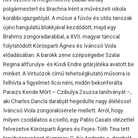
polgármestert és Brachna Irént a művészeti iskola
korábbi igazgatóját. A műsor a fúvós és ütős tanszak
újévi hangulatú blokkjával kezdődött, majd egy
Brahms zongoradarabbal, a XVII. magyar tánccal
folytatódott Körösparti Ágnes és Iváncsó Viola
előadásában. A barokk zene szépségeibe Szalai
Regina altfurulya- és Kisdi Endre gitárjátéka avatott be
minket. A Virtuózok című tehetségkutató műsorra is
felhívta a figyelmet Ilcsi néni, midőn bekonferálta
Paraizs Kende Mórt – Czibulya Zsuzsa tanítványát –,
aki Charles Dancla darabját hegedülte nagy átéléssel
Iváncsó Viola zongorakísérete mellett. Arról, hogy
milyen csodálatos a cselló, egy Pablo Casals idézettel
felvezetve Körösparti Ágnes és Fejes-Tóth Tina tett