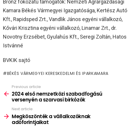
Bronz fokozatú támogatók: Nemzeti Agrárgazdasági
Kamara Békés Vármegyei Igazgatósága, Kertész Autó
Kft., Rapidsped Zrt., Vandlik János egyéni vállalkozó,
Kővári Krisztina egyéni vállalkozó, Linamar Zrt., dr.
Novotny Erzsébet, Gyulahús Kft., Seregi Zoltán, Hatos
Istvánné
BVKIK sajtó
BÉKÉS VÁRMEGYEI KERESKEDELMI ÉS IPARKAMARA
Previous article
See
more
2024 első nemzetközi szabadfogású
versenyén a szarvasi birkózók
Next article
Megköszönték a vállalkozóknak
adóforintjaikat