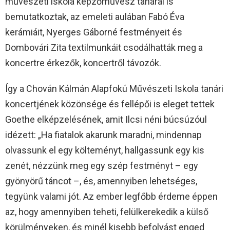
művészeti iskola képzőművész tanárai is
bemutatkoztak, az emeleti aulában Fabó Éva
kerámiáit, Nyerges Gáborné festményeit és
Dombovári Zita textilmunkáit csodálhatták meg a
koncertre érkezők, koncertről távozók.
Így a Chován Kálmán Alapfokú Művészeti Iskola tanári
koncertjének közönsége és fellépői is eleget tettek
Goethe elképzelésének, amit Ilcsi néni búcsúzóul
idézett: „Ha fiatalok akarunk maradni, mindennap
olvassunk el egy költeményt, hallgassunk egy kis
zenét, nézzünk meg egy szép festményt – egy
gyönyörű táncot –, és, amennyiben lehetséges,
tegyünk valami jót. Az ember legfőbb érdeme éppen
az, hogy amennyiben teheti, felülkerekedik a külső
körülményeken, és minél kisebb befolyást enged