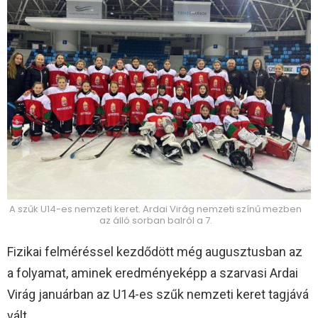
A szűk U14-es nemzeti keret. Ardai Virág nemzeti színű mezben
az álló sorban balról a 7.
Fizikai felméréssel kezdődött még augusztusban az
a folyamat, aminek eredményeképp a szarvasi Ardai
Virág januárban az U14-es szűk nemzeti keret tagjává
vált.