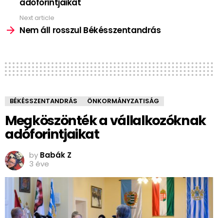
adóforintjaikat
Next article
Nem áll rosszul Békésszentandrás
BÉKÉSSZENTANDRÁS
ÖNKORMÁNYZATISÁG
Megköszönték a vállalkozóknak
adóforintjaikat
by
Babák Z
3 éve