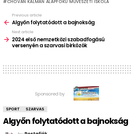
CHOVÁN KÁLMÁN ALAPFOKÚ MŰVÉSZETI ISKOLA
Previous article
See
more
Algyőn folytatódott a bajnokság
Next article
2024 első nemzetközi szabadfogású
versenyén a szarvasi birkózók
Sponsored by
SPORT
SZARVAS
Algyőn folytatódott a bajnokság
by
Postafiók