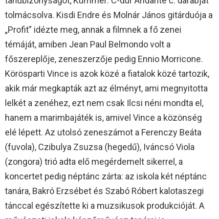
tanúbizonyságot, Kummer: C-dúr Andante c. darabját
tolmácsolva. Kisdi Endre és Molnár János gitárduója a
„Profit” idézte meg, annak a filmnek a fő zenei
témáját, amiben Jean Paul Belmondo volt a
főszereplője, zeneszerzője pedig Ennio Morricone.
Körösparti Vince is azok közé a fiatalok közé tartozik,
akik már megkapták azt az élményt, ami megnyitotta
lelkét a zenéhez, ezt nem csak Ilcsi néni mondta el,
hanem a marimbajáték is, amivel Vince a közönség
elé lépett. Az utolsó zeneszámot a Ferenczy Beáta
(fuvola), Czibulya Zsuzsa (hegedű), Iváncsó Viola
(zongora) trió adta elő megérdemelt sikerrel, a
koncertet pedig néptánc zárta: az iskola két néptánc
tanára, Bakró Erzsébet és Szabó Róbert kalotaszegi
tánccal egészítette ki a muzsikusok produkcióját. A