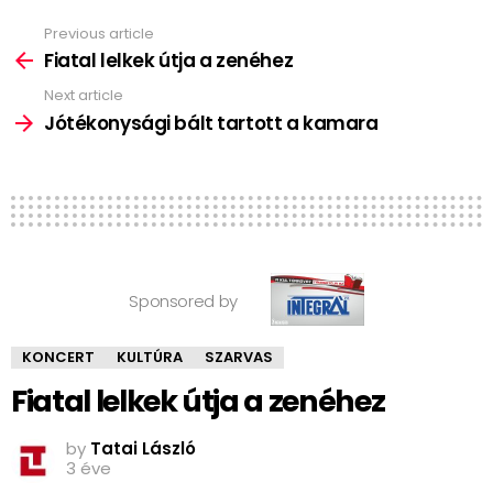
Previous article
See
more
Fiatal lelkek útja a zenéhez
Next article
Jótékonysági bált tartott a kamara
Sponsored by
KONCERT
KULTÚRA
SZARVAS
Fiatal lelkek útja a zenéhez
by
Tatai László
3 éve