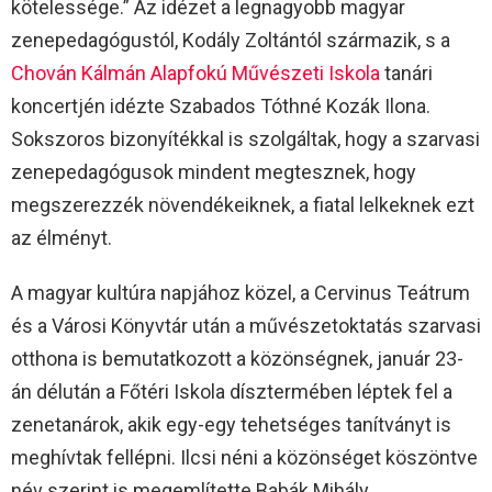
kötelessége.” Az idézet a legnagyobb magyar
zenepedagógustól, Kodály Zoltántól származik, s a
Chován Kálmán Alapfokú Művészeti Iskola
tanári
koncertjén idézte Szabados Tóthné Kozák Ilona.
Sokszoros bizonyítékkal is szolgáltak, hogy a szarvasi
zenepedagógusok mindent megtesznek, hogy
megszerezzék növendékeiknek, a fiatal lelkeknek ezt
az élményt.
A magyar kultúra napjához közel, a Cervinus Teátrum
és a Városi Könyvtár után a művészetoktatás szarvasi
otthona is bemutatkozott a közönségnek, január 23-
án délután a Főtéri Iskola dísztermében léptek fel a
zenetanárok, akik egy-egy tehetséges tanítványt is
meghívtak fellépni. Ilcsi néni a közönséget köszöntve
név szerint is megemlítette Babák Mihály