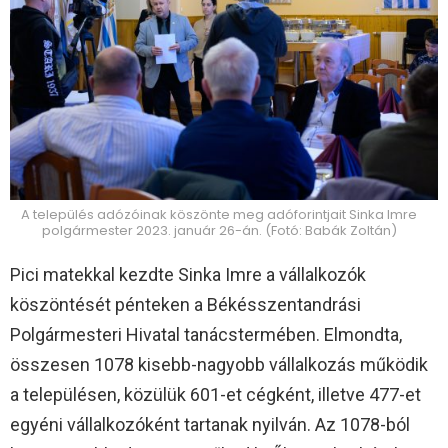
A település adózóinak köszönte meg adóforintjait Sinka Imre
polgármester 2023. január 26-án. (Fotó: Babák Zoltán)
Pici matekkal kezdte Sinka Imre a vállalkozók
köszöntését pénteken a Békésszentandrási
Polgármesteri Hivatal tanácstermében. Elmondta,
összesen 1078 kisebb-nagyobb vállalkozás működik
a településen, közülük 601-et cégként, illetve 477-et
egyéni vállalkozóként tartanak nyilván. Az 1078-ból