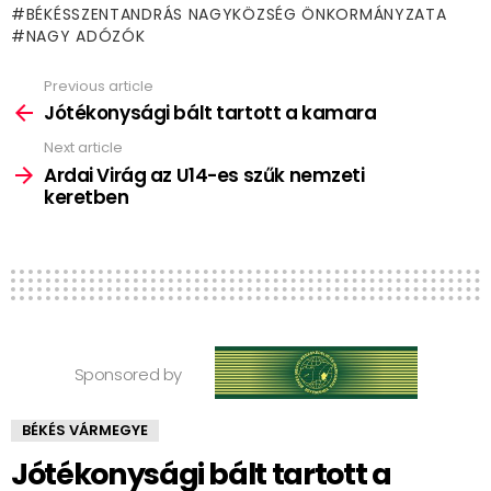
BÉKÉSSZENTANDRÁS NAGYKÖZSÉG ÖNKORMÁNYZATA
NAGY ADÓZÓK
Previous article
See
more
Jótékonysági bált tartott a kamara
Next article
Ardai Virág az U14-es szűk nemzeti
keretben
Sponsored by
BÉKÉS VÁRMEGYE
Jótékonysági bált tartott a