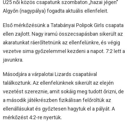
U25 női közös csapatunk szombaton ,,hazai jégen”
Algyőn (nagypálya) fogadta aktuális ellenfeleit.
Első mérkőzésünk a Tatabányai Polipok Girls csapata
ellen zajlott. Nagy iramú összecsapásban sikerült az
akaratunkat ráerőltetnünk az ellenfelünkre, és végig
vezetve sima győzelemmel kezdeni a napot. 7:2 lett a
javunkra.
Másodjára a várpalotai Lizards csapatával
találkoztunk. Az ellenfelünknek sikerült az elején
vezetést szereznie, amit sokáig meg tudott őrizni, de
a második játékrészben fizikálisan felőröltük az
ellenállásukat és győztesen hagytuk el a pályát. A
mérkőzést 4:2-re nyertük.