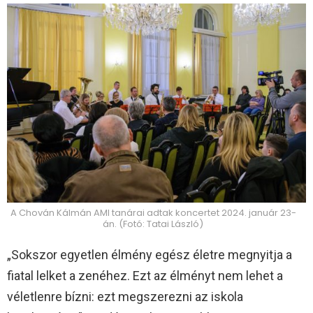
A Chován Kálmán AMI tanárai adtak koncertet 2024. január 23-
án. (Fotó: Tatai László)
„Sokszor egyetlen élmény egész életre megnyitja a
fiatal lelket a zenéhez. Ezt az élményt nem lehet a
véletlenre bízni: ezt megszerezni az iskola