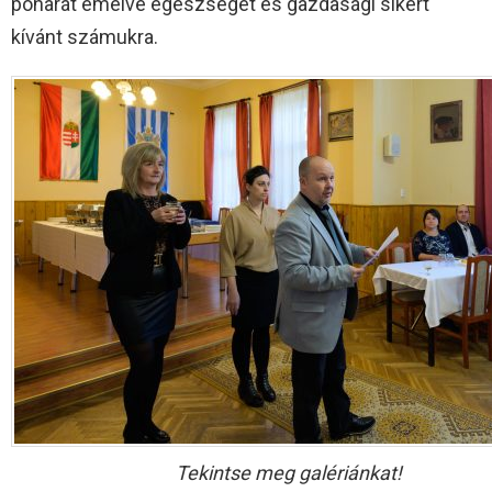
poharát emelve egészséget és gazdasági sikert
kívánt számukra.
Tekintse meg galériánkat!