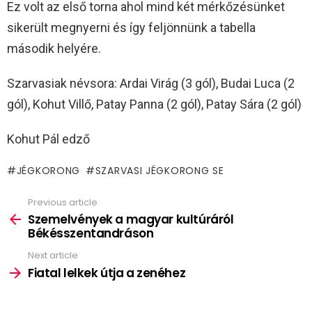
Ez volt az első torna ahol mind két mérkőzésünket
sikerült megnyerni és így feljönnünk a tabella
második helyére.
Szarvasiak névsora: Ardai Virág (3 gól), Budai Luca (2
gól), Kohut Villő, Patay Panna (2 gól), Patay Sára (2 gól)
Kohut Pál edző
JÉGKORONG
SZARVASI JÉGKORONG SE
Previous article
See
more
Szemelvények a magyar kultúráról
Békésszentandráson
Next article
Fiatal lelkek útja a zenéhez