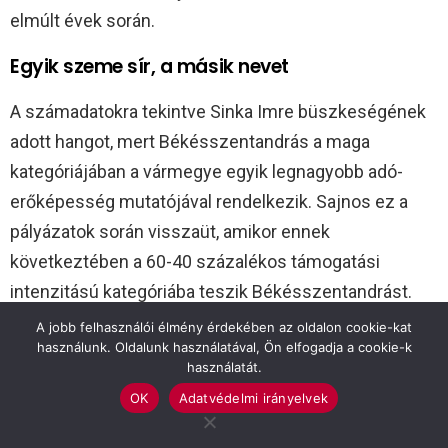
elmúlt évek során.
Egyik szeme sír, a másik nevet
A számadatokra tekintve Sinka Imre büszkeségének
adott hangot, mert Békésszentandrás a maga
kategóriájában a vármegye egyik legnagyobb adó-
erőképesség mutatójával rendelkezik. Sajnos ez a
pályázatok során visszaüt, amikor ennek
következtében a 60-40 százalékos támogatási
intenzitású kategóriába teszik Békésszentandrást.
A jobb felhasználói élmény érdekében az oldalon cookie-kat
A jövőre tekintve közös munkára kérte a
használunk. Oldalunk használatával, Ön elfogadja a cookie-k
használatát.
vállalkozásokat: az önkormányzat hozzáfogott a
OK
Adatvédelmi irányelvek
rendezési terv és a helyi építési szabályzat teljes
átdolgozásához. Ötleteket, tanácsokat, közös munkát