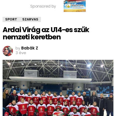
Sponsored by
SPORT
SZARVAS
Ardai Virág az U14-es szűk
nemzeti keretben
by
Babák Z
3 éve