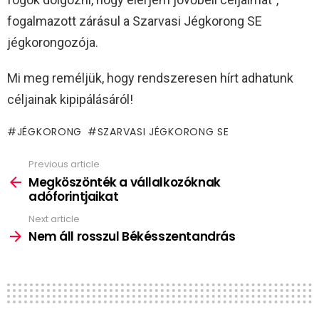
fogalmazott zárásul a Szarvasi Jégkorong SE
jégkorongozója.
Mi meg reméljük, hogy rendszeresen hírt adhatunk
céljainak kipipálásáról!
JÉGKORONG
SZARVASI JÉGKORONG SE
Previous article
See
more
Megköszönték a vállalkozóknak
adóforintjaikat
Next article
Nem áll rosszul Békésszentandrás