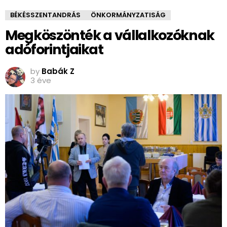
BÉKÉSSZENTANDRÁS
ÖNKORMÁNYZATISÁG
Megköszönték a vállalkozóknak
adóforintjaikat
by
Babák Z
3 éve