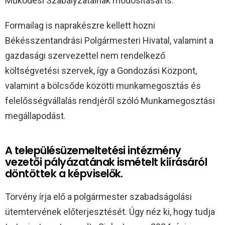
Működési Szabályzatainak módosítását is.
Formailag is naprakészre kellett hozni
Békésszentandrási Polgármesteri Hivatal, valamint a
gazdasági szervezettel nem rendelkező
költségvetési szervek, így a Gondozási Központ,
valamint a bölcsőde közötti munkamegosztás és
felelősségvállalás rendjéről szóló Munkamegosztási
megállapodást.
A településüzemeltetési intézmény
vezetői pályázatának ismételt kiírásáról
döntöttek a képviselők.
Törvény írja elő a polgármester szabadságolási
ütemtervének előterjesztését. Úgy néz ki, hogy tudja