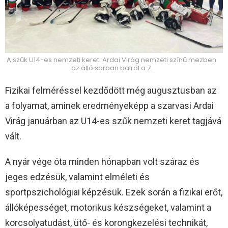
A szűk U14-es nemzeti keret. Ardai Virág nemzeti színű mezben
az álló sorban balról a 7.
Fizikai felméréssel kezdődött még augusztusban az
a folyamat, aminek eredményeképp a szarvasi Ardai
Virág januárban az U14-es szűk nemzeti keret tagjává
vált.
A nyár vége óta minden hónapban volt száraz és
jeges edzésük, valamint elméleti és
sportpszichológiai képzésük. Ezek során a fizikai erőt,
állóképességet, motorikus készségeket, valamint a
korcsolyatudást, ütő- és korongkezelési technikát,