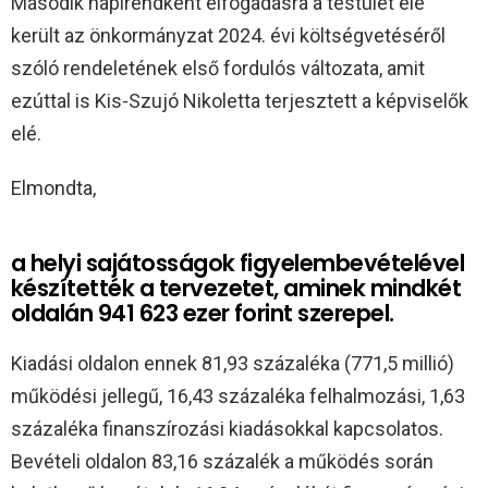
Második napirendként elfogadásra a testület elé
került az önkormányzat 2024. évi költségvetéséről
szóló rendeletének első fordulós változata, amit
ezúttal is Kis-Szujó Nikoletta terjesztett a képviselők
elé.
Elmondta,
a helyi sajátosságok figyelembevételével
készítették a tervezetet, aminek mindkét
oldalán 941 623 ezer forint szerepel.
Kiadási oldalon ennek 81,93 százaléka (771,5 millió)
működési jellegű, 16,43 százaléka felhalmozási, 1,63
százaléka finanszírozási kiadásokkal kapcsolatos.
Bevételi oldalon 83,16 százalék a működés során