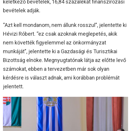
keletkező bevételek, 16,84 százalékát finanszírozási
bevételek adják.
“Azt kell mondanom, nem állunk rosszul”, jelentette ki
Hévizi Róbert. “ez csak azoknak meglepetés, akik
nem követték figyelemmel az önkormányzat
munkáját”, jelentette ki a Gazdasági és Turisztikai
Bizottság elnöke. Megnyugtatónak látja az előtte levő
számokat, ebben a tervezetben már sok olyan
kérdésre is választ adnak, ami korábban problémát
jelentett.