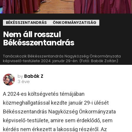
BÉKÉSSZENTANDRÁS
ÖNKORMÁNYZATISÁG
Nem áll rosszul
Békésszentandrás
Tanácskozik Békésszentandrás Nagyközség Önkormányzata
képviselő-testülete 2024. január 29-én. (Fotó: Babák Zoltán)
by
Babák Z
3 éve
A 2024-es költségvetés témájában
közmeghallgatással kezdte január 29-i ülését
Békésszentandrás Nagyközség Önkormányzata
képviselő-testülete, amire sem érdeklődő, sem
kérdés nem érkezett a lakosság részéről. Az