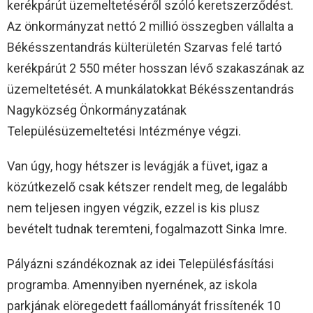
kerékpárút üzemeltetéséről szóló keretszerződést.
Az önkormányzat nettó 2 millió összegben vállalta a
Békésszentandrás külterületén Szarvas felé tartó
kerékpárút 2 550 méter hosszan lévő szakaszának az
üzemeltetését. A munkálatokkat Békésszentandrás
Nagyközség Önkormányzatának
Településüzemeltetési Intézménye végzi.
Van úgy, hogy hétszer is levágják a füvet, igaz a
közútkezelő csak kétszer rendelt meg, de legalább
nem teljesen ingyen végzik, ezzel is kis plusz
bevételt tudnak teremteni, fogalmazott Sinka Imre.
Pályázni szándékoznak az idei Településfásítási
programba. Amennyiben nyernének, az iskola
parkjának elöregedett faállományát frissítenék 10