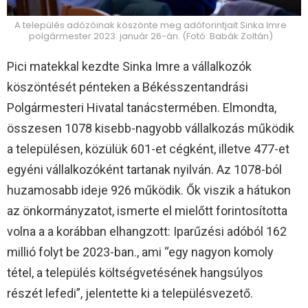
A település adózóinak köszönte meg adóforintjait Sinka Imre
polgármester 2023. január 26-án. (Fotó: Babák Zoltán)
Pici matekkal kezdte Sinka Imre a vállalkozók
köszöntését pénteken a Békésszentandrási
Polgármesteri Hivatal tanácstermében. Elmondta,
összesen 1078 kisebb-nagyobb vállalkozás működik
a településen, közülük 601-et cégként, illetve 477-et
egyéni vállalkozóként tartanak nyilván. Az 1078-ból
huzamosabb ideje 926 működik. Ők viszik a hátukon
az önkormányzatot, ismerte el mielőtt forintosította
volna a a korábban elhangzott: Iparűzési adóból 162
millió folyt be 2023-ban., ami “egy nagyon komoly
tétel, a település költségvetésének hangsúlyos
részét lefedi”, jelentette ki a településvezető.