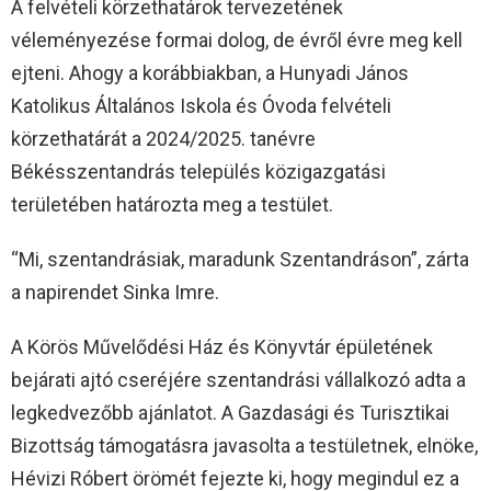
A felvételi körzethatárok tervezetének
véleményezése formai dolog, de évről évre meg kell
ejteni. Ahogy a korábbiakban, a Hunyadi János
Katolikus Általános Iskola és Óvoda felvételi
körzethatárát a 2024/2025. tanévre
Békésszentandrás település közigazgatási
területében határozta meg a testület.
“Mi, szentandrásiak, maradunk Szentandráson”, zárta
a napirendet Sinka Imre.
A Körös Művelődési Ház és Könyvtár épületének
bejárati ajtó cseréjére szentandrási vállalkozó adta a
legkedvezőbb ajánlatot. A Gazdasági és Turisztikai
Bizottság támogatásra javasolta a testületnek, elnöke,
Hévizi Róbert örömét fejezte ki, hogy megindul ez a