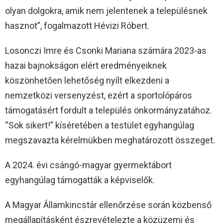
olyan dolgokra, amik nem jelentenek a településnek
hasznot”, fogalmazott Hévizi Róbert.
Losonczi Imre és Csonki Mariana számára 2023-as
hazai bajnokságon elért eredményeiknek
köszönhetően lehetőség nyílt elkezdeni a
nemzetközi versenyzést, ezért a sportolópáros
támogatásért fordult a település önkormányzatához.
“Sok sikert!” kíséretében a testület egyhangúlag
megszavazta kérelmükben meghatározott összeget.
A 2024. évi csángó-magyar gyermektábort
egyhangúlag támogatták a képviselők.
A Magyar Államkincstár ellenőrzése során közbenső
megállapításként észrevételezte a közüzemi és