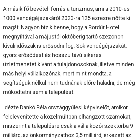
A másik fő bevételi forrás a turizmus, ami a 2010-es
1000 vendégéjszakáról 2023-ra 125 ezresre nőtte ki
magát. Nagyon bízik benne, hogy a Bordűr Hotel
megnyíltával a májustól októberig tartó szezonon
kívüli időszak is erősödni fog. Sok vendégéjszakát,
gyors erősödést és hosszú távú sikeres
üzletmenetet kívánt a tulajdonosoknak, illetve minden
más helyi vállalkozónak, mert mint mondta, a
segítségük nélkül nem tudnának előre haladni, de még
működtetni sem a települést.
Idézte Dankó Béla országgyűlési képviselőt, amikor
felelevenítette a közelmúltban elhangzott számokat,
miszerint a településre csak a vállalkozói szektorba 9
milliárd, az önkormányzathoz 3,5 milliárd, érkezett az