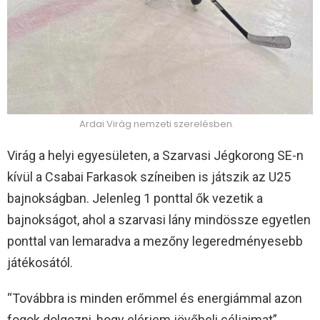
Ardai Virág nemzeti szerelésben.
Virág a helyi egyesületen, a Szarvasi Jégkorong SE-n
kívül a Csabai Farkasok színeiben is játszik az U25
bajnokságban. Jelenleg 1 ponttal ők vezetik a
bajnokságot, ahol a szarvasi lány mindössze egyetlen
ponttal van lemaradva a mezőny legeredményesebb
játékosától.
“Továbbra is minden erőmmel és energiámmal azon
fogok dolgozni, hogy elérjem jövőbeli céljaimat”,