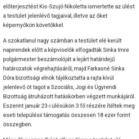
előterjesztést Kis-Szujó Nikoletta ismertette az ülést
a testület jelenlévő tagjaival, illetve az őket
képernyőkön követőkkel.
A szokatlanul nagy számban a testület elé került
napirendek előtt a képviselők elfogadták Sinka Imre
polgármester beszámolóját a lejárt határidejű
határozatok végrehajtásáról, majd Farkasné Sinka
Dóra bizottsági elnök tájékoztatta a rajta kívül
jelenlevő öt tagot a Szociális, Jogi és Ügyrendi
Bizottság átruházott hatáskörben végzett munkájáról.
Eszerint január 23-i ülésükön 3 fő részére ítéltek meg
eseti településii támogatás összesen 18 ezer forint
összegben.