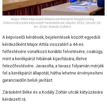
Major Attila képviselő Békésszentandrás Nagyközség
Önkormányzata képviselő-testületének ülésén 2023. január 29-
én. (Fotó: Babák Zoltán)
A képviselői kérdések, bejelentések között egyedüli
kérdezőként Major Attila visszatért a 44-es
felfestésére vonatkozó korábbi felvetésére, csakúgy,
mint a kerékpárút hibáinak kijavítására, illetve
felezőfestésére. Javasolta, a tavasz folyamán mérjék
fel a kerékpárút állapotát, hátha lehetne érvényesíteni
garanciaidőn belüli javítást.
Zárásként Béke és a Kodály Zoltán utcák kátyúzására
kérdezett rá.