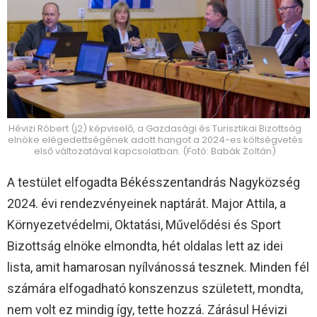
Hévizi Róbert (j2) képviselő, a Gazdasági és Turisztikai Bizottság
elnöke elégedettségének adott hangot a 2024-es költségvetés
első változatával kapcsolatban. (Fotó: Babák Zoltán)
A testület elfogadta Békésszentandrás Nagyközség
2024. évi rendezvényeinek naptárát. Major Attila, a
Környezetvédelmi, Oktatási, Művelődési és Sport
Bizottság elnöke elmondta, hét oldalas lett az idei
lista, amit hamarosan nyílvánossá tesznek. Minden fél
számára elfogadható konszenzus született, mondta,
nem volt ez mindig így, tette hozzá. Zárásul Hévizi