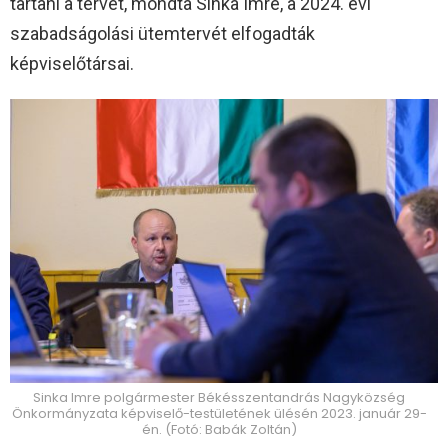
tartani a tervet, mondta Sinka Imre, a 2024. évi
szabadságolási ütemtervét elfogadták
képviselőtársai.
Sinka Imre polgármester Békésszentandrás Nagyközség
Önkormányzata képviselő-testületének ülésén 2023. január 29-
én. (Fotó: Babák Zoltán)