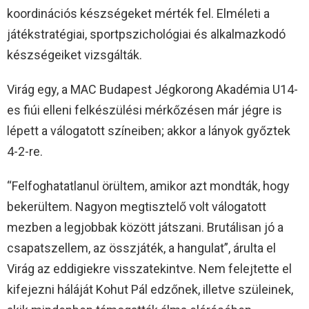
koordinációs készségeket mérték fel. Elméleti a
játékstratégiai, sportpszichológiai és alkalmazkodó
készségeiket vizsgálták.
Virág egy, a MAC Budapest Jégkorong Akadémia U14-
es fiúi elleni felkészülési mérkőzésen már jégre is
lépett a válogatott színeiben; akkor a lányok győztek
4-2-re.
“Felfoghatatlanul örültem, amikor azt mondták, hogy
bekerültem. Nagyon megtisztelő volt válogatott
mezben a legjobbak között játszani. Brutálisan jó a
csapatszellem, az összjáték, a hangulat”, árulta el
Virág az eddigiekre visszatekintve. Nem felejtette el
kifejezni háláját Kohut Pál edzőnek, illetve szüleinek,