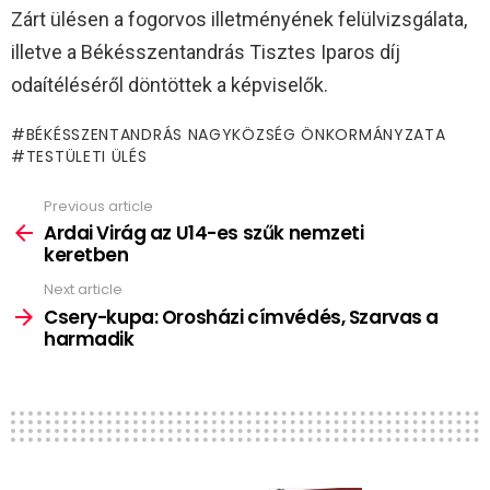
Zárt ülésen a fogorvos illetményének felülvizsgálata,
illetve a Békésszentandrás Tisztes Iparos díj
odaítéléséről döntöttek a képviselők.
BÉKÉSSZENTANDRÁS NAGYKÖZSÉG ÖNKORMÁNYZATA
TESTÜLETI ÜLÉS
Previous article
See
more
Ardai Virág az U14-es szűk nemzeti
keretben
Next article
Csery-kupa: Orosházi címvédés, Szarvas a
harmadik