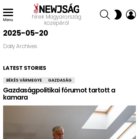
SEARCH
L
SWITCH
hírek Magyarország
SKIN
Menu
közepéről
2025-05-20
Daily Archives
LATEST STORIES
BÉKÉS VÁRMEGYE
GAZDASÁG
Gazdaságpolitikai fórumot tartott a
kamara