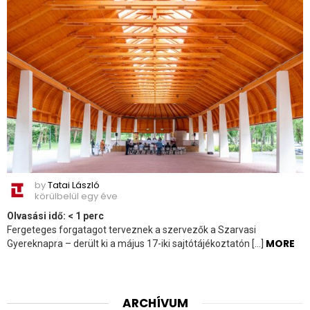
by
Tatai László
körülbelül egy éve
Olvasási idő:
< 1
perc
Fergeteges forgatagot terveznek a szervezők a Szarvasi
MORE
Gyereknapra – derült ki a május 17-iki sajtótájékoztatón […]
ARCHÍVUM