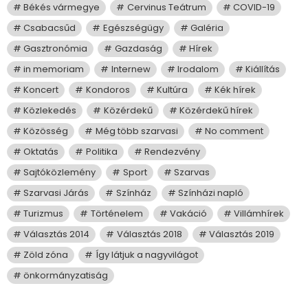
Békés vármegye
Cervinus Teátrum
COVID-19
Csabacsűd
Egészségügy
Galéria
Gasztronómia
Gazdaság
Hírek
in memoriam
Internew
Irodalom
Kiállítás
Koncert
Kondoros
Kultúra
Kék hírek
Közlekedés
Közérdekű
Közérdekű hírek
Közösség
Még több szarvasi
No comment
Oktatás
Politika
Rendezvény
Sajtóközlemény
Sport
Szarvas
Szarvasi Járás
Színház
Színházi napló
Turizmus
Történelem
Vakáció
Villámhírek
Választás 2014
Választás 2018
Választás 2019
Zöld zóna
Így látjuk a nagyvilágot
önkormányzatiság