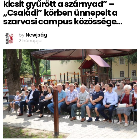
kicsit gyűrött a szárnyad” –
„Családi” körben ünnepelt a
szarvasi campus közössége…
by
Newjság
2 hónapja