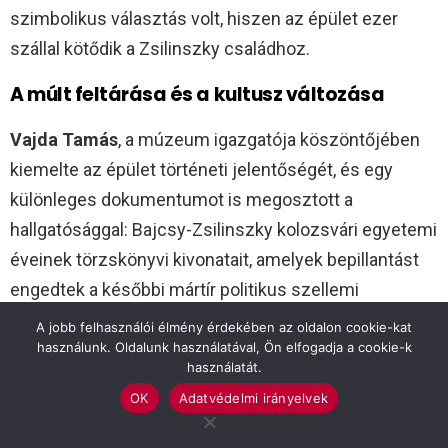
szimbolikus választás volt, hiszen az épület ezer
szállal kötődik a Zsilinszky családhoz.
A múlt feltárása és a kultusz változása
Vajda Tamás
, a múzeum igazgatója köszöntőjében
kiemelte az épület történeti jelentőségét, és egy
különleges dokumentumot is megosztott a
hallgatósággal: Bajcsy-Zsilinszky kolozsvári egyetemi
éveinek törzskönyvi kivonatait, amelyek bepillantást
engedtek a későbbi mártír politikus szellemi
formálódásába.
A jobb felhasználói élmény érdekében az oldalon cookie-kat
használunk. Oldalunk használatával, Ön elfogadja a cookie-k
használatát.
Prőhle Gergely
, a Magyarországi Evangélikus Egyház
országos felügyelője beszédében hangsúlyozta,
OK
Adatvédelmi irányelvek
hogy az egyház számára a múlt feltárása – legyen