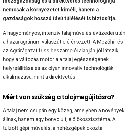
mezőgazdaság és a direktvetés technológiája
nemcsak a környezetet kíméli, hanem a
gazdaságok hosszú távú túlélését is biztosítja.
A hagyományos, intenzív talajművelés évtizedei után
a hazai agrárium válaszút elé érkezett. A Mezőhír és
az Agrárágazat friss beszámolói alapján jól látszik,
hogy a változás motorja a talaj egészségének
helyreállítása és az olyan innovatív technológiák
alkalmazása, mint a direktvetés.
Miért van szükség a talajmegújításra?
A talaj nem csupán egy közeg, amelyben a növények
állnak, hanem egy bonyolult, élő ökoszisztéma. A
túlzott gépi művelés, a nehézgépek okozta