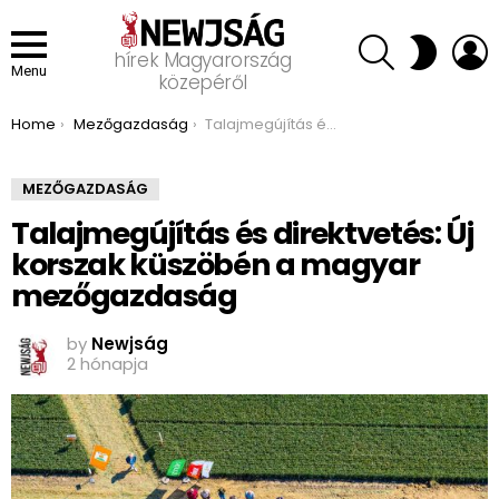
SEARCH
L
SWITCH
hírek Magyarország
SKIN
Menu
közepéről
You are here:
Home
Mezőgazdaság
Talajmegújítás és direktvetés: Új korszak küszöbén a magyar mezőgazdaság
MEZŐGAZDASÁG
Talajmegújítás és direktvetés: Új
korszak küszöbén a magyar
mezőgazdaság
by
Newjság
2 hónapja