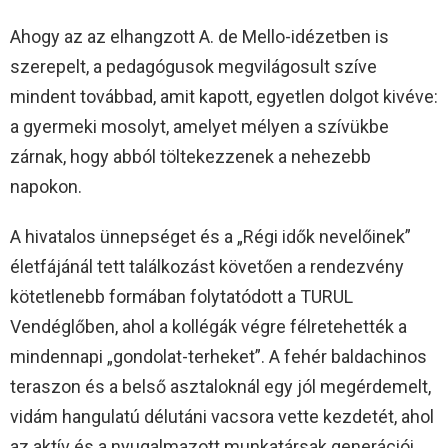
Ahogy az az elhangzott A. de Mello-idézetben is
szerepelt, a pedagógusok megvilágosult szíve
mindent továbbad, amit kapott, egyetlen dolgot kivéve:
a gyermeki mosolyt, amelyet mélyen a szívükbe
zárnak, hogy abból töltekezzenek a nehezebb
napokon.
A hivatalos ünnepséget és a „Régi idők nevelőinek”
életfájánál tett találkozást követően a rendezvény
kötetlenebb formában folytatódott a TURUL
Vendéglőben, ahol a kollégák végre félretehették a
mindennapi „gondolat-terheket”. A fehér baldachinos
teraszon és a belső asztaloknál egy jól megérdemelt,
vidám hangulatú délutáni vacsora vette kezdetét, ahol
az aktív és a nyugalmazott munkatársak generációi