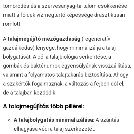
tömörödés és a szervesanyag-tartalom csökkenése
miatt a földek vízmegtartó képessége drasztikusan
romlott.
A
talajmegújító mezőgazdaság
(regeneratív
gazdálkodás) lényege, hogy minimalizálja a talaj
bolygatását. A cél a talajbiológia serkentése, a
gombák és baktériumok egyensúlyának visszaállítása,
valamint a folyamatos talajtakarás biztosítása. Ahogy
a szakértők fogalmaznak: a változás a fejben dől el,
de a talajban kezdődik.
A talajmegújítás főbb pillérei:
A talajbolygatás minimalizálása:
A szántás
elhagyása védi a talaj szerkezetét.