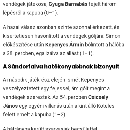
vendégek játékosa,
Gyuga Barnabás
fejelt három
lépésről a kapuba (0–1).
A hazai válasz azonban szinte azonnal érkezett, és
kísértetiesen hasonlított a vendégek góljára: Simon
előkészítése után
Kepenyes Ármin
bólintott a hálóba
a 38. percben, egalizálva az állást (1–1).
A Sándorfalva hatékonyabbnak bizonyult
A második játékrész elején ismét Kepenyes
veszélyeztetett egy fejessel, ám gólt megint a
vendégek szereztek. Az 54. percben
Csicsely
János
egy egyéni villanás után a kint álló Köteles
felett emelt a kapuba (1–2).
A hátrányba került szarvasiak becsülettel