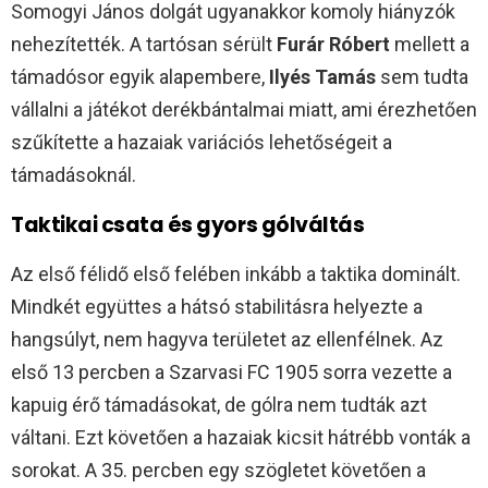
Somogyi János dolgát ugyanakkor komoly hiányzók
nehezítették. A tartósan sérült
Furár Róbert
mellett a
támadósor egyik alapembere,
Ilyés Tamás
sem tudta
vállalni a játékot derékbántalmai miatt, ami érezhetően
szűkítette a hazaiak variációs lehetőségeit a
támadásoknál.
Taktikai csata és gyors gólváltás
Az első félidő első felében inkább a taktika dominált.
Mindkét együttes a hátsó stabilitásra helyezte a
hangsúlyt, nem hagyva területet az ellenfélnek. Az
első 13 percben a Szarvasi FC 1905 sorra vezette a
kapuig érő támadásokat, de gólra nem tudták azt
váltani. Ezt követően a hazaiak kicsit hátrébb vonták a
sorokat. A 35. percben egy szögletet követően a