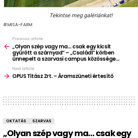
Tekintse meg galériánkat!
MISA-FARM
Previous article
See
more
„Olyan szép vagy ma… csak egy kicsit
gyűrött a szárnyad” – „Családi” körben
ünnepelt a szarvasi campus közössége…
Next article
OPUS Titász Zrt. – Áramszüneti értesítő
OKTATÁS
SZARVAS
„Olyan szép vagy ma… csak egy