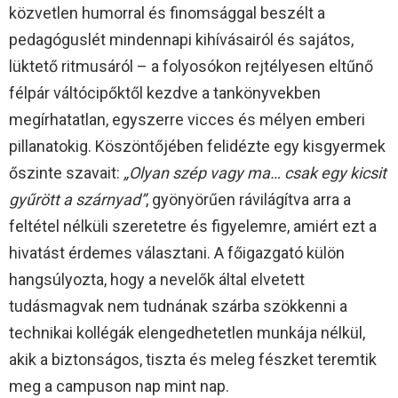
közvetlen humorral és finomsággal beszélt a
pedagóguslét mindennapi kihívásairól és sajátos,
lüktető ritmusáról – a folyosókon rejtélyesen eltűnő
félpár váltócipőktől kezdve a tankönyvekben
megírhatatlan, egyszerre vicces és mélyen emberi
pillanatokig. Köszöntőjében felidézte egy kisgyermek
őszinte szavait:
„Olyan szép vagy ma… csak egy kicsit
gyűrött a szárnyad”
, gyönyörűen rávilágítva arra a
feltétel nélküli szeretetre és figyelemre, amiért ezt a
hivatást érdemes választani. A főigazgató külön
hangsúlyozta, hogy a nevelők által elvetett
tudásmagvak nem tudnának szárba szökkenni a
technikai kollégák elengedhetetlen munkája nélkül,
akik a biztonságos, tiszta és meleg fészket teremtik
meg a campuson nap mint nap.