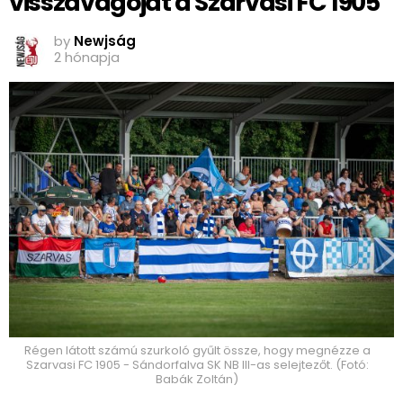
visszavágóját a Szarvasi FC 1905
by
Newjság
2 hónapja
Régen látott számú szurkoló gyűlt össze, hogy megnézze a
Szarvasi FC 1905 - Sándorfalva SK NB III-as selejtezőt. (Fotó:
Babák Zoltán)