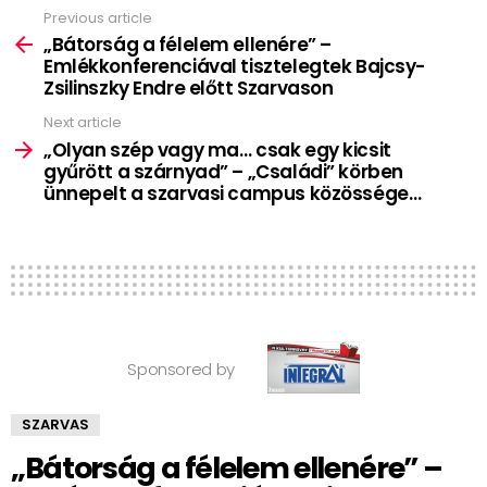
Previous article
See
more
„Bátorság a félelem ellenére” –
Emlékkonferenciával tisztelegtek Bajcsy-
Zsilinszky Endre előtt Szarvason
Next article
„Olyan szép vagy ma… csak egy kicsit
gyűrött a szárnyad” – „Családi” körben
ünnepelt a szarvasi campus közössége…
Sponsored by
SZARVAS
„Bátorság a félelem ellenére” –