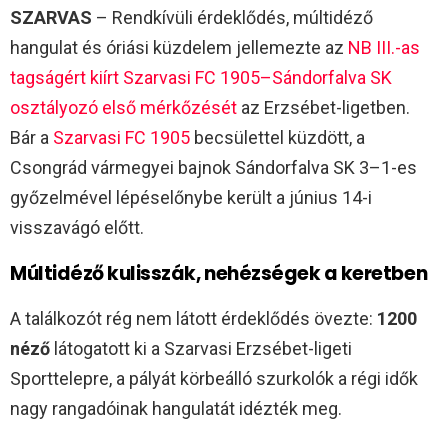
SZARVAS
– Rendkívüli érdeklődés, múltidéző
hangulat és óriási küzdelem jellemezte az
NB III.-as
tagságért kiírt Szarvasi FC 1905–Sándorfalva SK
osztályozó első mérkőzését
az Erzsébet-ligetben.
Bár a
Szarvasi FC 1905
becsülettel küzdött, a
Csongrád vármegyei bajnok Sándorfalva SK 3–1-es
győzelmével lépéselőnybe került a június 14-i
visszavágó előtt.
Múltidéző kulisszák, nehézségek a keretben
A találkozót rég nem látott érdeklődés övezte:
1200
néző
látogatott ki a Szarvasi Erzsébet-ligeti
Sporttelepre, a pályát körbeálló szurkolók a régi idők
nagy rangadóinak hangulatát idézték meg.