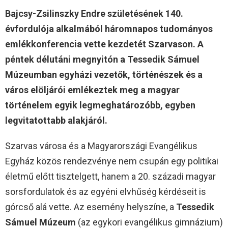
Bajcsy-Zsilinszky Endre születésének 140.
évfordulója alkalmából háromnapos tudományos
emlékkonferencia vette kezdetét Szarvason. A
péntek délutáni megnyitón a Tessedik Sámuel
Múzeumban egyházi vezetők, történészek és a
város elöljárói emlékeztek meg a magyar
történelem egyik legmeghatározóbb, egyben
legvitatottabb alakjáról.
Szarvas városa és a Magyarországi Evangélikus
Egyház közös rendezvénye nem csupán egy politikai
életmű előtt tisztelgett, hanem a 20. századi magyar
sorsfordulatok és az egyéni elvhűség kérdéseit is
górcső alá vette. Az esemény helyszíne, a
Tessedik
Sámuel Múzeum
(az egykori evangélikus gimnázium)