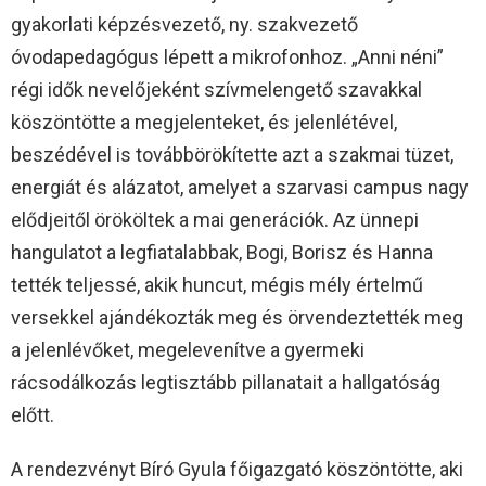
gyakorlati képzésvezető, ny. szakvezető
óvodapedagógus lépett a mikrofonhoz. „Anni néni”
régi idők nevelőjeként szívmelengető szavakkal
köszöntötte a megjelenteket, és jelenlétével,
beszédével is továbbörökítette azt a szakmai tüzet,
energiát és alázatot, amelyet a szarvasi campus nagy
elődjeitől örököltek a mai generációk. Az ünnepi
hangulatot a legfiatalabbak, Bogi, Borisz és Hanna
tették teljessé, akik huncut, mégis mély értelmű
versekkel ajándékozták meg és örvendeztették meg
a jelenlévőket, megelevenítve a gyermeki
rácsodálkozás legtisztább pillanatait a hallgatóság
előtt.
A rendezvényt Bíró Gyula főigazgató köszöntötte, aki