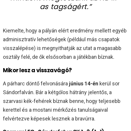
as tagságért.”
Kiemelte, hogy a pályán elért eredmény mellett egyéb
adminisztratív lehetőségek (például más csapatok
visszalépése) is megnyithatják az utat a magasabb
osztály felé, de ők elsősorban a játékban bíznak.
Mikor lesz a visszavágó?
A párharc döntő felvonására
június 14-én
kerül sor
Sándorfalván. Bár a kétgólos hátrány jelentős, a
szarvasi kék-fehérek bíznak benne, hogy teljesebb
kerettel és a mostani mérkőzés tanulságaival
felvértezve képesek lesznek a bravúrra.