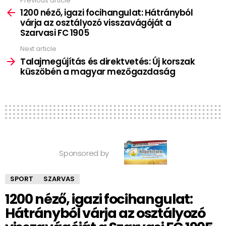
Previous article
See
more
1200 néző, igazi focihangulat: Hátrányból
várja az osztályozó visszavágóját a
Szarvasi FC 1905
Next article
Talajmegújítás és direktvetés: Új korszak
küszöbén a magyar mezőgazdaság
Sponsored by
SPORT
SZARVAS
1200 néző, igazi focihangulat:
Hátrányból várja az osztályozó