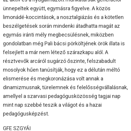
ünnepeltek együtt, egymásra figyelve. A közös
limonádé-koccintások, a nosztalgiázás és a kötetlen
beszélgetések során mindenki átadhatta magát az
egymás iránti mély megbecsülésnek, miközben
gondolatban még Pali bácsi pörköltjének örök illata is
felsejlett a már nem létező szárazkapu alól. A
résztvevők arcáról sugárzó őszinte, felszabadult
mosolyok hűen tanúsítják, hogy ez a délután méltó
elismerése és megkoronázása volt annak a
dinamizmusnak, türelemnek és felelősségvállalásnak,
amellyel a szarvasi pedagógusközösség tagjai nap
mint nap szebbé teszik a világot és a hazai
pedagógusképzést.
GFE SZGYÁI