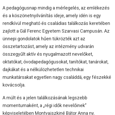
A pedagógusnap mindig a mérlegelés, az emlékezés
és a köszönetnyilvánítás ideje, amely idén is egy
rendkívül megható és családias találkozás keretében
zajlott a Gál Ferenc Egyetem Szarvasi Campusán. Az
ünnepi gondolatok hűen tükrözték azt az
összetartozást, amely az intézmény udvarán
összegyűlt aktív és nyugalmazott nevelőket,
oktatókat, óvodapedagógusokat, tanítókat, tanárokat,
dajkákat és a nélkülözhetetlen technikai
munkatársakat egyetlen nagy családdá, egy fészekké
kovácsolja.
A múlt és a jelen találkozásának legszebb
momentumaként, a „régi idők nevelőinek”
képviseletében Montvajszkiné Bátor Anna ny.