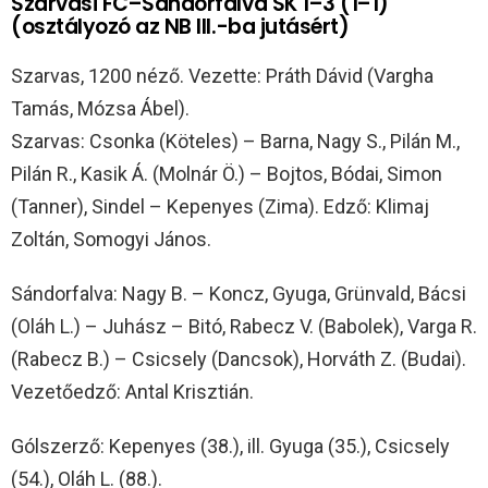
Szarvasi FC–Sándorfalva SK 1–3 (1–1)
(osztályozó az NB III.-ba jutásért)
Szarvas, 1200 néző. Vezette: Práth Dávid (Vargha
Tamás, Mózsa Ábel).
Szarvas: Csonka (Köteles) – Barna, Nagy S., Pilán M.,
Pilán R., Kasik Á. (Molnár Ö.) – Bojtos, Bódai, Simon
(Tanner), Sindel – Kepenyes (Zima). Edző: Klimaj
Zoltán, Somogyi János.
Sándorfalva: Nagy B. – Koncz, Gyuga, Grünvald, Bácsi
(Oláh L.) – Juhász – Bitó, Rabecz V. (Babolek), Varga R.
(Rabecz B.) – Csicsely (Dancsok), Horváth Z. (Budai).
Vezetőedző: Antal Krisztián.
Gólszerző: Kepenyes (38.), ill. Gyuga (35.), Csicsely
(54.), Oláh L. (88.).