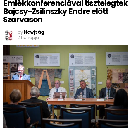
Emlékkonferenciával tisztelegtek
Bajcsy-Zsilinszky Endre előtt
Szarvason
by
Newjság
2 hónapja