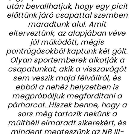
után bevallhatjuk, hogy egy picit
előttünk járó csapattal szemben
maradtunk alul. Amit
elterveztünk, az alapjában véve
jól működött, mégis
pontrúgásokból kaptunk két gólt.
Olyan sportemberek alkotják a
csapatunkat, akik a visszavágót
sem veszik majd félvállról, és
ebből a nehéz helyzetben is
megpróbáljuk megfordítani a
párharcot. Hiszek benne, hogy a
sors még tartozik nekünk a
múltbéli elmaradt sikerekért, és
mindent megteszünk az NB III-