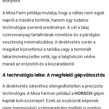
előnyeire.
A Misa Farm példája mutatja, hogy a váltás nem egyik
napról a másikra történik, hanem egy tudatos
technológiai sorrend eredménye. A cél a talaj
szervesanyag-tartalmának növelése és a párolgási
veszteség minimalizálása. A direktvetés során a
magokat közvetlenül a tarlóba vagy a terminált
takarónövényzetbe vetik, így a talajfelszín védve
marad az eróziótól és a kiszáradástól.
A technológia lelke: A megfelelő gépválasztás
A direktvetés sikeréhez elengedhetetlen a precíziós
technológia. A Misa Farmon például a
HORSCH
gépei
kaptak kulcsszerepet. Ezek az eszközök képesek
nagy mennyiségű szármaradvány mellett is pontos