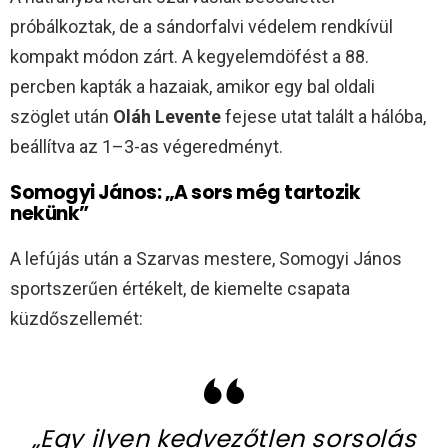
próbálkoztak, de a sándorfalvi védelem rendkívül
kompakt módon zárt. A kegyelemdöfést a 88.
percben kapták a hazaiak, amikor egy bal oldali
szöglet után
Oláh Levente
fejese utat talált a hálóba,
beállítva az 1–3-as végeredményt.
Somogyi János: „A sors még tartozik
nekünk”
A lefújás után a Szarvas mestere, Somogyi János
sportszerűen értékelt, de kiemelte csapata
küzdőszellemét:
„Egy ilyen kedvezőtlen sorsolás