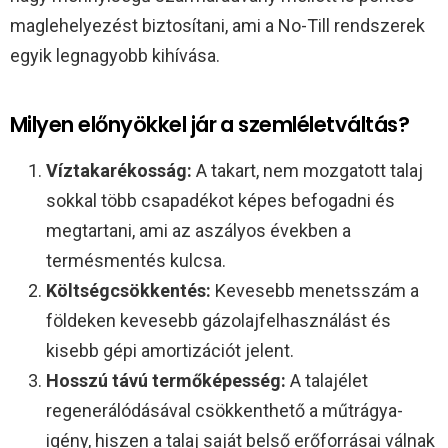
maglehelyezést biztosítani, ami a No-Till rendszerek
egyik legnagyobb kihívása.
Milyen előnyökkel jár a szemléletváltás?
Víztakarékosság:
A takart, nem mozgatott talaj
sokkal több csapadékot képes befogadni és
megtartani, ami az aszályos években a
termésmentés kulcsa.
Költségcsökkentés:
Kevesebb menetsszám a
földeken kevesebb gázolajfelhasználást és
kisebb gépi amortizációt jelent.
Hosszú távú termőképesség:
A talajélet
regenerálódásával csökkenthető a műtrágya-
igény, hiszen a talaj saját belső erőforrásai válnak