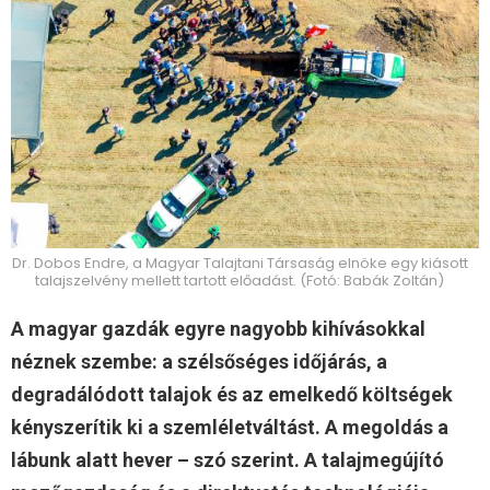
Dr. Dobos Endre, a Magyar Talajtani Társaság elnöke egy kiásott
talajszelvény mellett tartott előadást. (Fotó: Babák Zoltán)
A magyar gazdák egyre nagyobb kihívásokkal
néznek szembe: a szélsőséges időjárás, a
degradálódott talajok és az emelkedő költségek
kényszerítik ki a szemléletváltást. A megoldás a
lábunk alatt hever – szó szerint. A talajmegújító