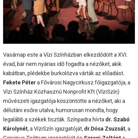
Vasárnap este a Vízi Színházban elkezdődött a XVI.
évad, bár nem nyárias idő fogadta a nézőket, akik
kabátban, plédekbe burkolózva várták az előadást.
Fekete Péter
a Fővárosi Nagycirkusz főigazgatója, a
Vízi Színház Közhasznú Nonprofit Kft (VíziSzín)
művészeti igazgatója köszöntötte a nézőket, aki a
délutáni esőre utalva, humorosan mondta, hogy
legalább a székek tiszták. Színpadra hívta
dr. Szabó
Károlynét
, a VíziSzín igazgatóját,
dr.Dósa Zsuzsát
, a
Cervinus Teátrum igazgatóját és
Seregi Zoltánt
a