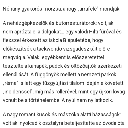
Néhány gyakorós morzsa, ahogy „arrafelé” mondják:
A nehézgépkezelők és bútorresturátorok: volt, aki
nem aprózta el a dolgokat… egy valódi Hilti fúróval és
flexszel érkezett az iskola B épületébe, hogy
előkészítsék a taekwondo vizsgadeszkáit előre
megvágja. Valaki egyébként is előszeretettel
tesztelte a kanapék, padok és öltözőajtók szerkezeti
ellenállását. A függönyök mellett a nemzeti parkok
„réme” is lett egy tűzgyújtási tilalom idején elkövetett
„incidenssel”, míg más rollerével, mint egy újkori lovag
vonult be a történelembe. A nyúl nem nyilatkozik.
A nagy romantikusok és mászóka alatti házasságok:
volt aki nyolcadik osztályra beteljesítette az óvoda óta