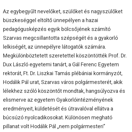
Az egybegyűlt nevelőket, szülőket és nagyszülőket
büszkeséggel eltöltő ünnepélyen a hazai
pedagógusképzés egyik bölcsőjének számító
Szarvas megcsillantotta szépségét és a gyakorló
lelkiségét, az ünnepélyre látogatók számára.
Megkülönböztetett szeretettel köszöntötték Prof. Dr.
Dux László egyetemi tanárt, a Gál Ferenc Egyetem
rektorát, Ft. Dr. Liszkai Tamás plébániai kormányzót,
Hodálik Pál urat, Szarvas város polgármesterét, akik
lélekhez szóló köszöntőt mondtak, hangsúlyozva és
elismerve az egyetem Gyakorlóintézményének
eredményeit, küldetését és útravalóval ellátva a
búcsúzó nyolcadikosokat. Különösen megható
pillanat volt Hodálik Pál „nem polgármesteri”