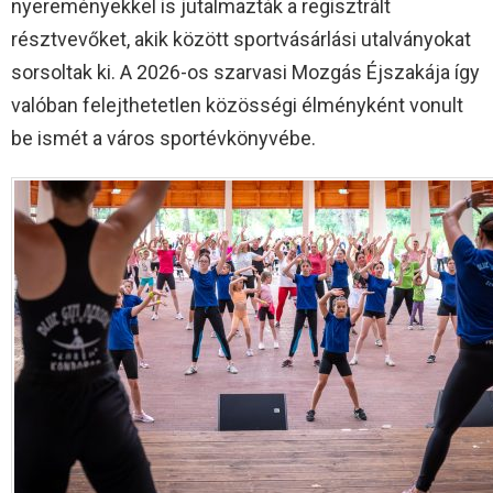
nyereményekkel is jutalmazták a regisztrált
résztvevőket, akik között sportvásárlási utalványokat
sorsoltak ki. A 2026-os szarvasi Mozgás Éjszakája így
valóban felejthetetlen közösségi élményként vonult
be ismét a város sportévkönyvébe.