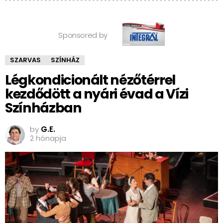
Sponsored by
SZARVAS
SZÍNHÁZ
Légkondicionált nézőtérrel
kezdődött a nyári évad a Vízi
Színházban
by
G.E.
2 hónapja