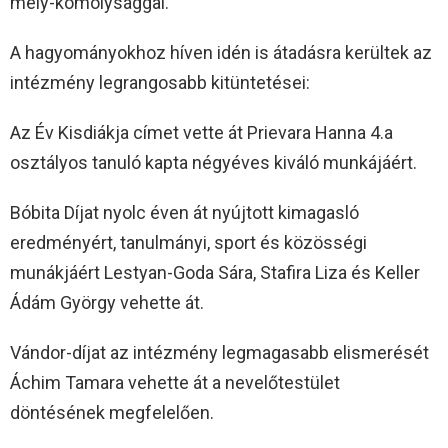
mély-komolysággal.
A hagyományokhoz híven idén is átadásra kerültek az
intézmény legrangosabb kitüntetései:
Az Év Kisdiákja címet vette át Prievara Hanna 4.a
osztályos tanuló kapta négyéves kiváló munkájáért.
Bóbita Díjat nyolc éven át nyújtott kimagasló
eredményért, tanulmányi, sport és közösségi
munákjáért Lestyan-Goda Sára, Stafira Liza és Keller
Ádám György vehette át.
Vándor-díjat az intézmény legmagasabb elismerését
Áchim Tamara vehette át a nevelőtestület
döntésének megfelelően.