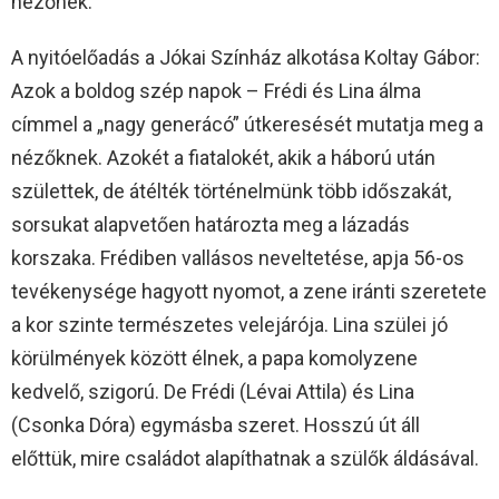
nézőnek.”
A nyitóelőadás a Jókai Színház alkotása Koltay Gábor:
Azok a boldog szép napok – Frédi és Lina álma
címmel a „nagy generácó” útkeresését mutatja meg a
nézőknek. Azokét a fiatalokét, akik a háború után
születtek, de átélték történelmünk több időszakát,
sorsukat alapvetően határozta meg a lázadás
korszaka. Frédiben vallásos neveltetése, apja 56-os
tevékenysége hagyott nyomot, a zene iránti szeretete
a kor szinte természetes velejárója. Lina szülei jó
körülmények között élnek, a papa komolyzene
kedvelő, szigorú. De Frédi (Lévai Attila) és Lina
(Csonka Dóra) egymásba szeret. Hosszú út áll
előttük, mire családot alapíthatnak a szülők áldásával.