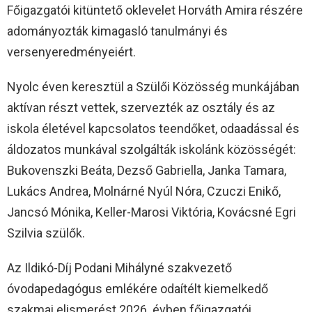
Főigazgatói kitüntető oklevelet Horváth Amira részére
adományozták kimagasló tanulmányi és
versenyeredményeiért.
Nyolc éven keresztül a Szülői Közösség munkájában
aktívan részt vettek, szervezték az osztály és az
iskola életével kapcsolatos teendőket, odaadással és
áldozatos munkával szolgálták iskolánk közösségét:
Bukovenszki Beáta, Dezső Gabriella, Janka Tamara,
Lukács Andrea, Molnárné Nyúl Nóra, Czuczi Enikő,
Jancsó Mónika, Keller-Marosi Viktória, Kovácsné Egri
Szilvia szülők.
Az Ildikó-Díj Podani Mihályné szakvezető
óvodapedagógus emlékére odaítélt kiemelkedő
szakmai elismerést 2026. évben főigazgatói