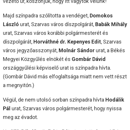
vezető úr, köszönjük, hogy itt vagytok velünk!”
Majd színpadra szólította a vendéget,
Domokos
László
urat, Szarvas város díszpolgárát,
Babák Mihály
urat, Szarvas város korábbi polgármesterét és
díszpolgárát,
Horváthné dr. Kepenyes Edit
, Szarvas
város jegyzőasszonyát,
Molnár Sándor
urat, a Békés
Megyei Közgyűlés elnökét és
Gombár Dávid
országgyűlési képviselő urat is színpadra hívta.
(Gombár Dávid más elfoglaltsága miatt nem vett részt
a megnyitón.)
Végül, de nem utolsó sorban színpadra hívta
Hodálik
Pál
urat, Szarvas város polgármesterét, hogy nyissa
meg az évadot.