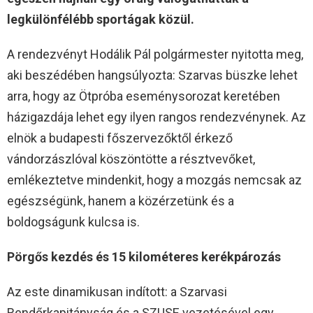
legkülönfélébb sportágak közül.
A rendezvényt Hodálik Pál polgármester nyitotta meg,
aki beszédében hangsúlyozta: Szarvas büszke lehet
arra, hogy az Ötpróba eseménysorozat keretében
házigazdája lehet egy ilyen rangos rendezvénynek. Az
elnök a budapesti főszervezőktől érkező
vándorzászlóval köszöntötte a résztvevőket,
emlékeztetve mindenkit, hogy a mozgás nemcsak az
egészségünk, hanem a közérzetünk és a
boldogságunk kulcsa is.
Pörgős kezdés és 15 kilométeres kerékpározás
Az este dinamikusan indított: a Szarvasi
Rendőrkapitányság és a SZUSE vezetésével egy