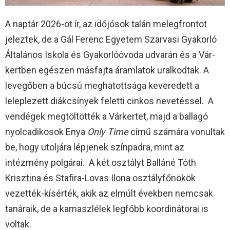
A naptár 2026-ot ír, az időjósok talán melegfrontot
jeleztek, de a Gál Ferenc Egyetem Szarvasi Gyakorló
Általános Iskola és Gyakorlóóvoda udvarán és a Vár-
kertben egészen másfajta áramlatok uralkodtak. A
levegőben a búcsú meghatottsága keveredett a
leleplezett diákcsínyek feletti cinkos nevetéssel. A
vendégek megtöltötték a Várkertet, majd a ballagó
nyolcadikosok Enya
Only Time
című számára vonultak
be, hogy utoljára lépjenek színpadra, mint az
intézmény polgárai. A két osztályt Balláné Tóth
Krisztina és Stafira-Lovas Ilona osztályfőnökök
vezették-kísérték, akik az elmúlt években nemcsak
tanáraik, de a kamaszlélek legfőbb koordinátorai is
voltak.