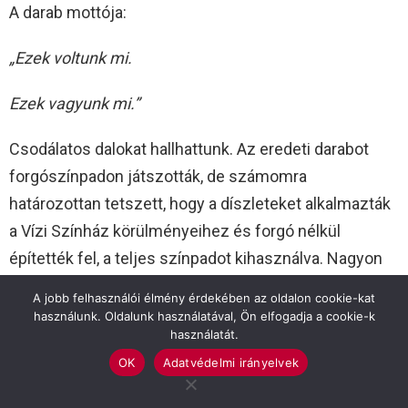
A darab mottója:
„Ezek voltunk mi.
Ezek vagyunk mi.”
Csodálatos dalokat hallhattunk. Az eredeti darabot
forgószínpadon játszották, de számomra
határozottan tetszett, hogy a díszleteket alkalmazták
a Vízi Színház körülményeihez és forgó nélkül
építették fel, a teljes színpadot kihasználva. Nagyon
szeretem Koltay Gábor látásmódját a színpadon is,
A jobb felhasználói élmény érdekében az oldalon cookie-kat
hiszen több darabot rendezett Békéscsabán,
használunk. Oldalunk használatával, Ön elfogadja a cookie-k
használatát.
Szarvason sem ez az első alkotása, amit bemutatnak.
OK
Adatvédelmi irányelvek
A korszak népszerű dalai szólaltak meg az előadás
alatt, a dalokat komplett zenekar kísérte részben profi