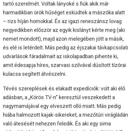
tartó szerelmét. Voltak lányoké s fiúk akik már
harmadikban örök hűséget esküdtek a mászóka alatt
– rizs híján homokkal. És az igazi reneszánsz lovag
negyedikben először az egyik kislányt kérte meg (aki
nemet mondott), majd azon melegében jött a másik,
és elé is letérdelt. Más pedig az éjszakai távkapcsolati
udvarlások fáradalmait az iskolapadban pihente ki,
amit édesapja híres, szarvasi szilvával dúsított tízórai
kulacsa segített átvészelni.
Tévés szereplések és elakadt expedíciók: volt aki élő
adásban, a „Körös TV-n” keresztül veszekedett a
nagymamájával egy elveszett olló miatt. Más pedig
hiába halmozott kajak-sikereket, a mezőtúri virágládán
való átesését nehezen feledik. És aki egy sima