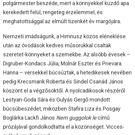
polgármester beszéde, mert a könnyekkel küzdő apa
kerekedett felül, rengeteg érzelemmel, és
meghatottsággal az elmúlt tizenkét év margójára.
Nemzeti imádságunk, a Himnusz közös eléneklése
után az óvodások kedves műsorukkal csaltak
szeretet-könnyeket a szemekbe. Az alsóbb évesek –
Digruber-Kondacs Júlia, Molnár Eszter és Prievara
Hanna – versekkel búcsúztak, a hetedikesek nevében
pedig Krecsmarik Roberta és Sindel Csanád János
köszönt el a végzősöktől. A nyolcadikosok részéről
Lestyan-Goda Sára és Gulyás Gergő mondott
búcsúbeszédet, miközben Stafira Liza és Posgay
Boglárka Lackfi János
Nem guggolok le
című
prózájával gondolkodtatta el a közönséget. Vicces-