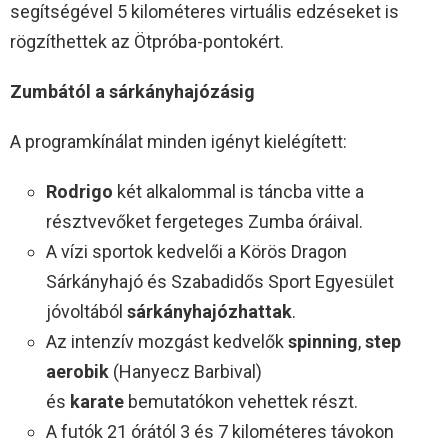
segítségével 5 kilométeres virtuális edzéseket is
rögzíthettek az Ötpróba-pontokért.
Zumbától a sárkányhajózásig
A programkínálat minden igényt kielégített:
Rodrigo
két alkalommal is táncba vitte a
résztvevőket fergeteges Zumba óráival.
A vízi sportok kedvelői a Körös Dragon
Sárkányhajó és Szabadidős Sport Egyesület
jóvoltából
sárkányhajózhattak
.
Az intenzív mozgást kedvelők
spinning
,
step
aerobik
(Hanyecz Barbival)
és
karate
bemutatókon vehettek részt.
A futók 21 órától 3 és 7 kilométeres távokon