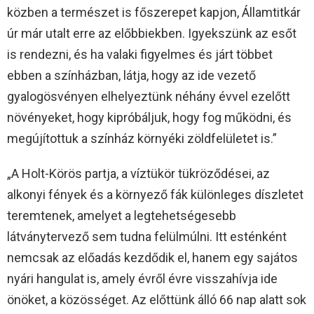
közben a természet is főszerepet kapjon, Államtitkár
úr már utalt erre az előbbiekben. Igyekszünk az esőt
is rendezni, és ha valaki figyelmes és járt többet
ebben a színházban, látja, hogy az ide vezető
gyalogösvényen elhelyeztünk néhány évvel ezelőtt
növényeket, hogy kipróbáljuk, hogy fog működni, és
megújítottuk a színház környéki zöldfelületet is.”
„A Holt-Körös partja, a víztükör tükröződései, az
alkonyi fények és a környező fák különleges díszletet
teremtenek, amelyet a legtehetségesebb
látványtervező sem tudna felülmúlni. Itt esténként
nemcsak az előadás kezdődik el, hanem egy sajátos
nyári hangulat is, amely évről évre visszahívja ide
önöket, a közösséget. Az előttünk álló 66 nap alatt sok