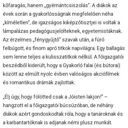
kőfaragás, hanem „gyémántcsiszolás”. A diákok az
évek során a gyakorlósságnak megfelelően néha
„kíméletlen”, de igazságos kiképzőtisztjei is voltak a
lámpalázas pedagógusjelölteknek, egyetemistáknak.
Az érzelmes „fénygyűjtő” szavak után, a fúró
felbúgott, és finom apró titkok napvilágra. Egy ballagás
sem lenne teljes a kulisszatitkok nélkül. A főigazgatói
beszédből kiderült, hogy a Gyakorló falai (és bútorai)
között az elmúlt nyolc évben valóságos akciófilmek
és romantikus drámák zajlottak.
„Élj úgy, hogy fölötted csak a Jóisten lakjon!” –
hangzott el a főigazgatói búcsúzóban, de néhány
diákok azért gondoskodtak róla, hogy a tanároknak és
a karbantartóknak is adjanak némi plusz munkát.