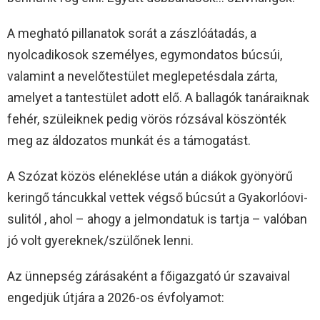
A megható pillanatok sorát a zászlóátadás, a
nyolcadikosok személyes, egymondatos búcsúi,
valamint a nevelőtestület meglepetésdala zárta,
amelyet a tantestület adott elő. A ballagók tanáraiknak
fehér, szüleiknek pedig vörös rózsával köszönték
meg az áldozatos munkát és a támogatást.
A Szózat közös eléneklése után a diákok gyönyörű
keringő táncukkal vettek végső búcsút a Gyakorlóovi-
sulitól , ahol – ahogy a jelmondatuk is tartja – valóban
jó volt gyereknek/szülőnek lenni.
Az ünnepség zárásaként a főigazgató úr szavaival
engedjük útjára a 2026-os évfolyamot: