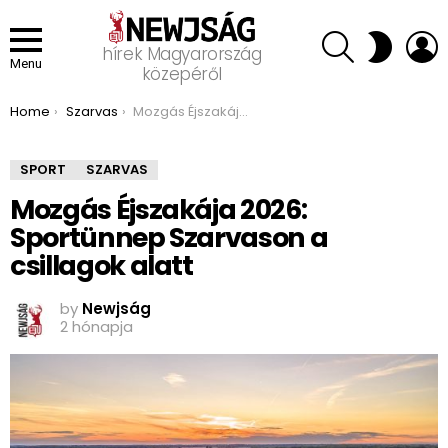
SEARCH
L
SWITCH
hírek Magyarország
SKIN
Menu
közepéről
You are here:
Home
Szarvas
Mozgás Éjszakája 2026: Sportünnep Szarvason a csillagok alatt
SPORT
SZARVAS
Mozgás Éjszakája 2026:
Sportünnep Szarvason a
csillagok alatt
by
Newjság
2 hónapja