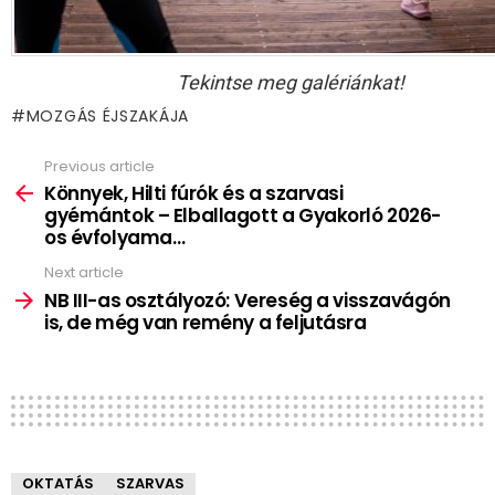
Tekintse meg galériánkat!
MOZGÁS ÉJSZAKÁJA
Previous article
See
more
Könnyek, Hilti fúrók és a szarvasi
gyémántok – Elballagott a Gyakorló 2026-
os évfolyama…
Next article
NB III-as osztályozó: Vereség a visszavágón
is, de még van remény a feljutásra
OKTATÁS
SZARVAS