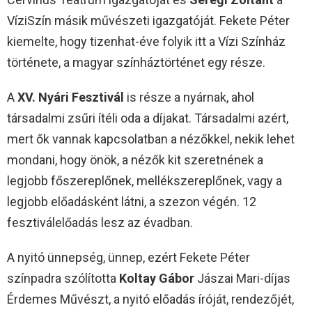
VíziSzín másik művészeti igazgatóját. Fekete Péter
kiemelte, hogy tizenhat-éve folyik itt a Vízi Színház
története, a magyar színháztörténet egy része.
A
XV. Nyári Fesztivál
is része a nyárnak, ahol
társadalmi zsűri ítéli oda a díjakat. Társadalmi azért,
mert ők vannak kapcsolatban a nézőkkel, nekik lehet
mondani, hogy önök, a nézők kit szeretnének a
legjobb főszereplőnek, mellékszereplőnek, vagy a
legjobb előadásként látni, a szezon végén. 12
fesztiválelőadás lesz az évadban.
A nyitó ünnepség, ünnep, ezért Fekete Péter
színpadra szólította
Koltay Gábor
Jászai Mari-díjas
Érdemes Művészt, a nyitó előadás íróját, rendezőjét,