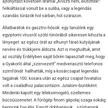
ajtónyitást követően drámai „Kriszti néni, elütöttek!”
felkiáltással vonult be a suliba, vagy a legendás
szandás túrázók hol sárban, hol szárazon.
Állatbarátok és gasztro-hősök: egy tanulónk egy
egyiptomi vírusról szóló töriórából sikeresen kihozta a
lényeget: az egész órát az elhunyt fáraó kutyájának
nevére és trükkjeire áldozta. Azt is megtudtuk, amit
az osztály Erdélyben saját bőrén tapasztalt meg, hogy
a Gyakorló által „szervezett” medveriasztó telefonos
szimfóniát hallhatták, míg a kosárcsapat legendás
tagjának 100. kosara után az egész csapat hivatalos
volt a családhoz palacsintázni. Jutalom-büntiként.
Mindenki kapott egy léleksimogató, szellemes
búcsúüzenetet. A fúrógép finom gépolaj szaga sokáig
bennünk fog élni. Együtt dobbanások… szívhangok.