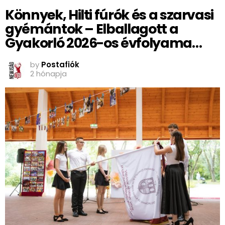
Könnyek, Hilti fúrók és a szarvasi
gyémántok – Elballagott a
Gyakorló 2026-os évfolyama…
by
Postafiók
2 hónapja