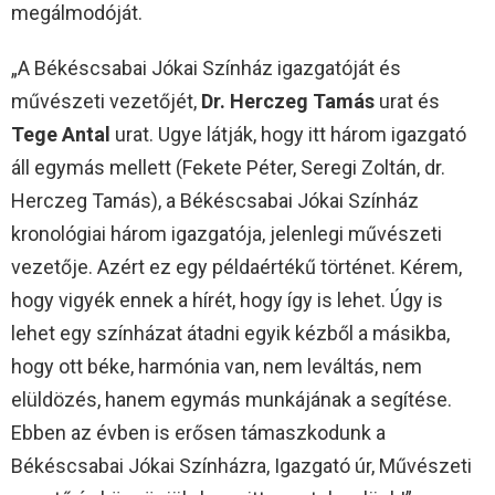
megálmodóját.
„A Békéscsabai Jókai Színház igazgatóját és
művészeti vezetőjét,
Dr. Herczeg Tamás
urat és
Tege Antal
urat. Ugye látják, hogy itt három igazgató
áll egymás mellett (Fekete Péter, Seregi Zoltán, dr.
Herczeg Tamás), a Békéscsabai Jókai Színház
kronológiai három igazgatója, jelenlegi művészeti
vezetője. Azért ez egy példaértékű történet. Kérem,
hogy vigyék ennek a hírét, hogy így is lehet. Úgy is
lehet egy színházat átadni egyik kézből a másikba,
hogy ott béke, harmónia van, nem leváltás, nem
elüldözés, hanem egymás munkájának a segítése.
Ebben az évben is erősen támaszkodunk a
Békéscsabai Jókai Színházra, Igazgató úr, Művészeti