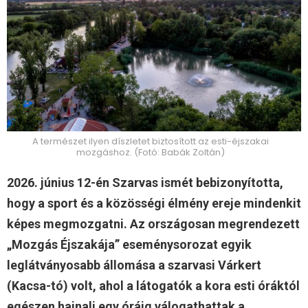
A természet ilyen díszletet biztosított az esti-éjszakai
mozgáshoz. (Fotó: Babák Zoltán)
2026. június 12-én Szarvas ismét bebizonyította,
hogy a sport és a közösségi élmény ereje mindenkit
képes megmozgatni. Az országosan megrendezett
„Mozgás Éjszakája” eseménysorozat egyik
leglátványosabb állomása a szarvasi Várkert
(Kacsa-tó) volt, ahol a látogatók a kora esti óráktól
egészen hajnali egy óráig válogathattak a