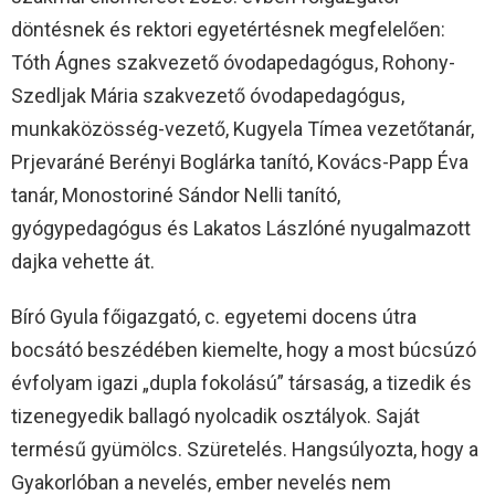
döntésnek és rektori egyetértésnek megfelelően:
Tóth Ágnes szakvezető óvodapedagógus, Rohony-
Szedljak Mária szakvezető óvodapedagógus,
munkaközösség-vezető, Kugyela Tímea vezetőtanár,
Prjevaráné Berényi Boglárka tanító, Kovács-Papp Éva
tanár, Monostoriné Sándor Nelli tanító,
gyógypedagógus és Lakatos Lászlóné nyugalmazott
dajka vehette át.
Bíró Gyula főigazgató, c. egyetemi docens útra
bocsátó beszédében kiemelte, hogy a most búcsúzó
évfolyam igazi „dupla fokolású” társaság, a tizedik és
tizenegyedik ballagó nyolcadik osztályok. Saját
termésű gyümölcs. Szüretelés. Hangsúlyozta, hogy a
Gyakorlóban a nevelés, ember nevelés nem