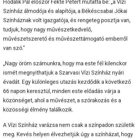
Hodálik Pál először Fekte Pétert mutatta be: „a Vízi
Színház álmodója és alapítója, a Békéscsabai Jókai
Színháznak volt igazgatója, és rengeteg posztja van,
tudjuk, hogy nagy művészetkedvelő,
művészetszerető és művészettámogató emberről
van szó.”
„Nagy öröm számunkra, hogy ma este fél kilenckor
ismét megnyithatjuk a Szarvasi Vízi Színház nyári
évadát. Egy különleges utazás kezdődik a következő
66 napon keresztül, minden este előadás várja a
közönséget, ahol a művészet, a szórakozás és a
közösségi élmény találkozik.
A Vízi Színház varázsa nem csak a színpadon születik
meg. Kevés helyen élvezhetjük úgy a színházat, hogy