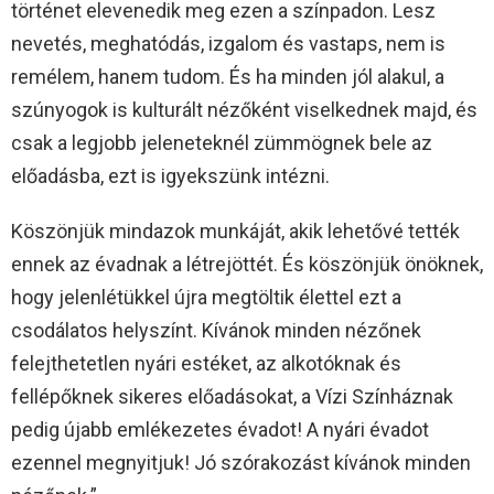
történet elevenedik meg ezen a színpadon. Lesz
nevetés, meghatódás, izgalom és vastaps, nem is
remélem, hanem tudom. És ha minden jól alakul, a
szúnyogok is kulturált nézőként viselkednek majd, és
csak a legjobb jeleneteknél zümmögnek bele az
előadásba, ezt is igyekszünk intézni.
Köszönjük mindazok munkáját, akik lehetővé tették
ennek az évadnak a létrejöttét. És köszönjük önöknek,
hogy jelenlétükkel újra megtöltik élettel ezt a
csodálatos helyszínt. Kívánok minden nézőnek
felejthetetlen nyári estéket, az alkotóknak és
fellépőknek sikeres előadásokat, a Vízi Színháznak
pedig újabb emlékezetes évadot! A nyári évadot
ezennel megnyitjuk! Jó szórakozást kívánok minden