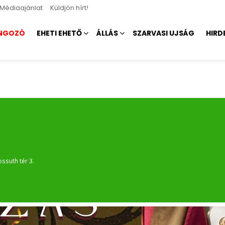
Médiaajánlat
Küldjön hírt!
NGOZÓ
EHETI EHETŐ
ÁLLÁS
SZARVASI UJSÁG
HIRD
ossuth tér 3.