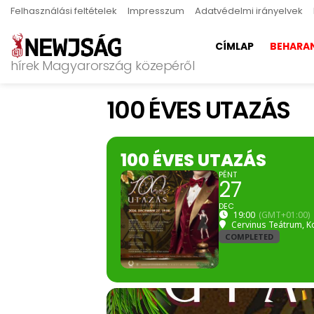
Felhasználási feltételek
Impresszum
Adatvédelmi irányelvek
CÍMLAP
BEHARA
hírek Magyarország közepéről
100 ÉVES UTAZÁS
100 ÉVES UTAZÁS
PÉNT
27
DEC
19:00
(GMT+01:00)
Cervinus Teátrum
, K
COMPLETED