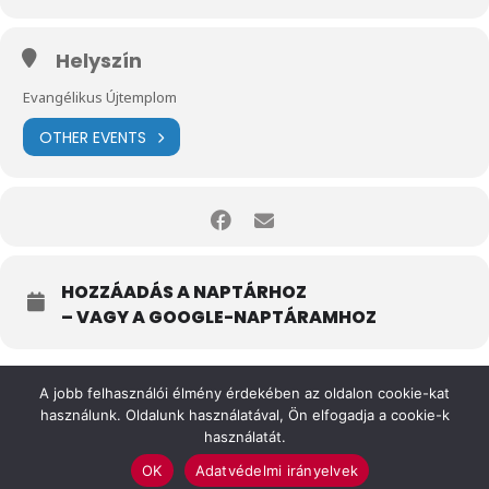
Helyszín
Evangélikus Újtemplom
OTHER EVENTS
HOZZÁADÁS A NAPTÁRHOZ
– VAGY A GOOGLE-NAPTÁRAMHOZ
A jobb felhasználói élmény érdekében az oldalon cookie-kat
használunk. Oldalunk használatával, Ön elfogadja a cookie-k
használatát.
OK
Adatvédelmi irányelvek
Felhasználási feltételek
Impresszum