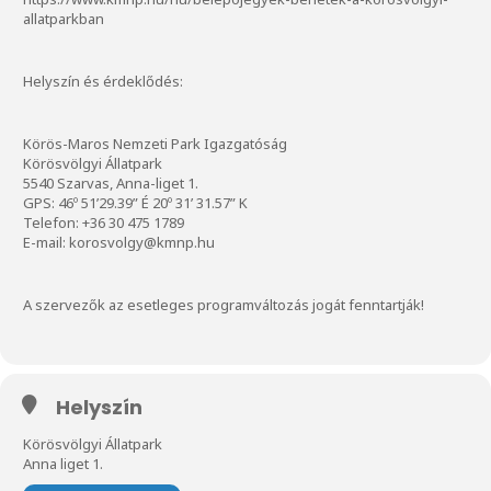
allatparkban
Helyszín és érdeklődés:
Körös-Maros Nemzeti Park Igazgatóság
Körösvölgyi Állatpark
5540 Szarvas, Anna-liget 1.
GPS: 46º 51’29.39” É 20º 31’ 31.57” K
Telefon: +36 30 475 1789
E-mail:
korosvolgy@kmnp.hu
A szervezők az esetleges programváltozás jogát fenntartják!
Helyszín
Körösvölgyi Állatpark
Anna liget 1.