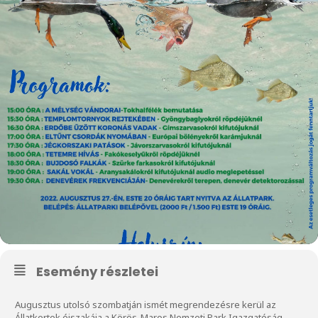
Esemény részletei
Augusztus utolsó szombatján ismét megrendezésre kerül az
Állatkertek éjszakája a Körös-Maros Nemzeti Park Igazgatóság