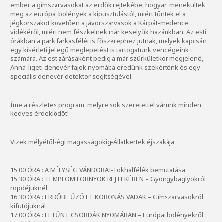
ember a gímszarvasokat az erdők rejtekébe, hogyan menekültek
meg az európai bölények a kipusztulástól, miért tűntek el a
jégkorszakot követően a jávorszarvasok a Kárpát-medence
vidékéről, miért nem fészkelnek már keselyűk hazánkban. Az esti
órákban a park farkasféléi is főszerephez jutnak, melyek kapcsán
egy kísérleti jellegű meglepetést is tartogatunk vendégeink
számára. Az est zárásaként pedig a már szürkületkor megjelenő,
Anna-ligeti denevér fajok nyomába eredünk szekértőnk és egy
speciális denevér detektor segítségével.
Íme a részletes program, melyre sok szeretettel várunk minden
kedves érdeklődőt!
Vizek mélyétől-égi magasságokig-Állatkertek éjszakája
15:00 ÓRA : A MÉLYSÉG VÁNDORAI-Tokhalfélék bemutatása
15:30 ÓRA : TEMPLOMTORNYOK REJTEKÉBEN – Gyöngybaglyokról
röpdéjüknél
16:30 ÓRA : ERDŐBE ŰZÖTT KORONÁS VADAK – Gímszarvasokról
kifutójuknál
17:00 ÓRA : ELTŰNT CSORDÁK NYOMÁBAN – Európai bölényekről