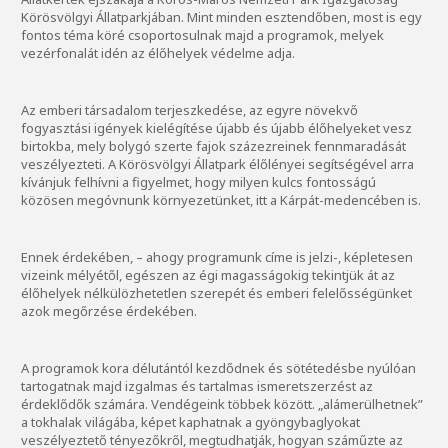
Körösvölgyi Állatparkjában. Mint minden esztendőben, most is egy
fontos téma köré csoportosulnak majd a programok, melyek
vezérfonalát idén az élőhelyek védelme adja.
Az emberi társadalom terjeszkedése, az egyre növekvő
fogyasztási igények kielégítése újabb és újabb élőhelyeket vesz
birtokba, mely bolygó szerte fajok százezreinek fennmaradását
veszélyezteti. A Körösvölgyi Állatpark élőlényei segítségével arra
kívánjuk felhívni a figyelmet, hogy milyen kulcs fontosságú
közösen megóvnunk környezetünket, itt a Kárpát-medencében is.
Ennek érdekében, – ahogy programunk címe is jelzi-, képletesen
vizeink mélyétől, egészen az égi magasságokig tekintjük át az
élőhelyek nélkülözhetetlen szerepét és emberi felelősségünket
azok megőrzése érdekében.
A programok kora délutántól kezdődnek és sötétedésbe nyúlóan
tartogatnak majd izgalmas és tartalmas ismeretszerzést az
érdeklődők számára. Vendégeink többek között. „alámerülhetnek”
a tokhalak világába, képet kaphatnak a gyöngybaglyokat
veszélyeztető tényezőkről, megtudhatják, hogyan száműzte az