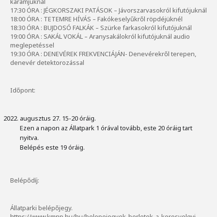
karámjuknál
17:30 ÓRA : JÉGKORSZAKI PATÁSOK – Jávorszarvasokról kifutójuknál
18:00 ÓRA : TETEMRE HÍVÁS – Fakókeselyűkről röpdéjüknél
18:30 ÓRA : BUJDOSÓ FALKÁK – Szürke farkasokról kifutójuknál
19:00 ÓRA : SAKÁL VOKÁL – Aranysakálokról kifutójuknál audio
meglepetéssel
19:30 ÓRA : DENEVÉREK FREKVENCIÁJÁN- Denevérekről terepen,
denevér detektorozással
Időpont:
augusztus 27. 15-20 óráig.
Ezen a napon az Állatpark 1 órával tovább, este 20 óráig tart
nyitva.
Belépés este 19 óráig.
Belépődíj:
Állatparki belépőjegy.
https://www.kmnp.hu/hu/belepojegyek-berletek-a-korosvolgyi-