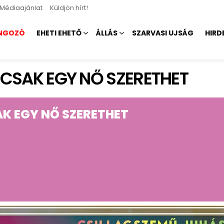
Médiaajánlat
Küldjön hírt!
NGOZÓ
EHETI EHETŐ
ÁLLÁS
SZARVASI UJSÁG
HIRD
CSAK EGY NŐ SZERETHET
K EGY NŐ SZERETHET