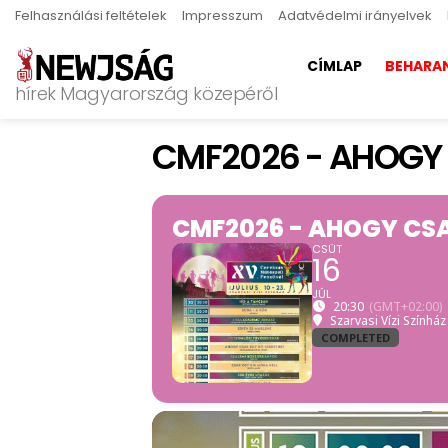
Felhasználási feltételek
Impresszum
Adatvédelmi irányelvek
CÍMLAP
BEHARA
hírek Magyarország közepéről
CMF2026 - AHOGY 
CMF2026 - AHOGY CSA
CSÜT
16
JÚL
20:30
(GMT+02:00)
Szarvasi Vízi Színház
COMPLETED