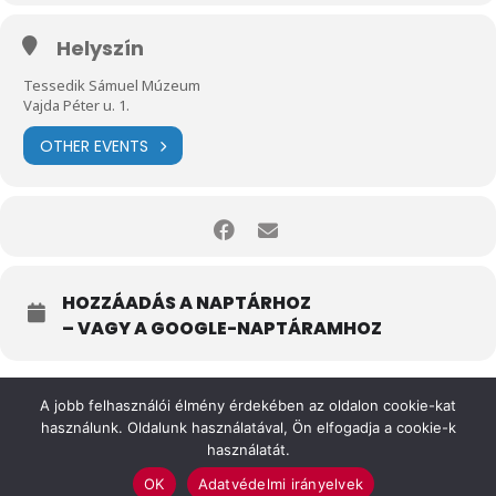
Helyszín
Tessedik Sámuel Múzeum
Vajda Péter u. 1.
OTHER EVENTS
HOZZÁADÁS A NAPTÁRHOZ
– VAGY A GOOGLE-NAPTÁRAMHOZ
A jobb felhasználói élmény érdekében az oldalon cookie-kat
használunk. Oldalunk használatával, Ön elfogadja a cookie-k
használatát.
OK
Adatvédelmi irányelvek
Felhasználási feltételek
Impresszum