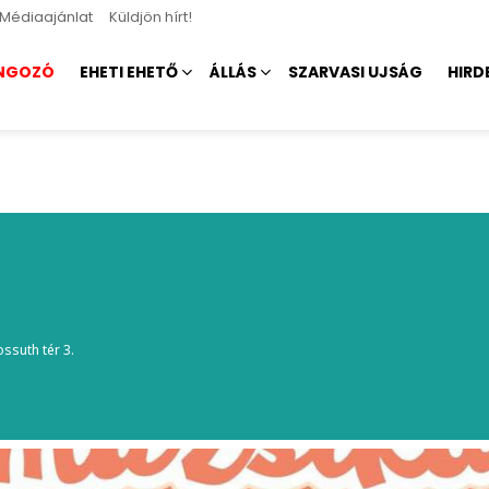
Médiaajánlat
Küldjön hírt!
NGOZÓ
EHETI EHETŐ
ÁLLÁS
SZARVASI UJSÁG
HIRD
ossuth tér 3.