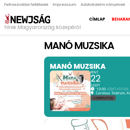
Felhasználási feltételek
Impresszum
Adatvédelmi irányelvek
CÍMLAP
BEHARA
hírek Magyarország közepéről
MANÓ MUZSIKA
MANÓ MUZSIKA
PÉNT
22
SZEPT
10:00
(GMT+02:00)
Cervinus Teátrum
, K
COMPLETED