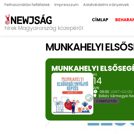
Felhasználási feltételek
Impresszum
Adatvédelmi irányelvek
CÍMLAP
BEHARA
hírek Magyarország közepéről
MUNKAHELYI ELSŐS
MUNKAHELYI ELSŐSEG
KE
14
ÁPR
09:00
(GMT+02:00)
Békés Vármegyei Ke
COMPLETED