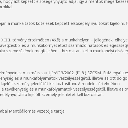
e, hogy azt képzett elsősegélynyújtó adja, így a mentők megérkezéséig
rokkal.
ján a munkáltatók kötelesek képzett elsősegély nyújtókat kijelölni, f
XCIII. törvény értelmében (46.§) a munkahelyen – jellegének, elhely
avégzésből és a munkakörnyezetből származó hatások és egészségk
ka szervezésének megfelelően – biztosítani kell a munkahelyi elsőseg
ényeinek minimális szintjéről” 3/2002. (II. 8.) SZCSM–EüM együtte
nység és a munkafolyamatok veszélyességétől, illetve az ott dolgo
kijelölt személy jelenlétét kell biztosítani. A rendelet értelmében
 tevékenység és a munkafolyamatok veszélyességétől, illetve az o
gélynyújtásra kijelölt személy jelenlétét kell biztosítani.
abai Mentőállomás vezetője tartja.