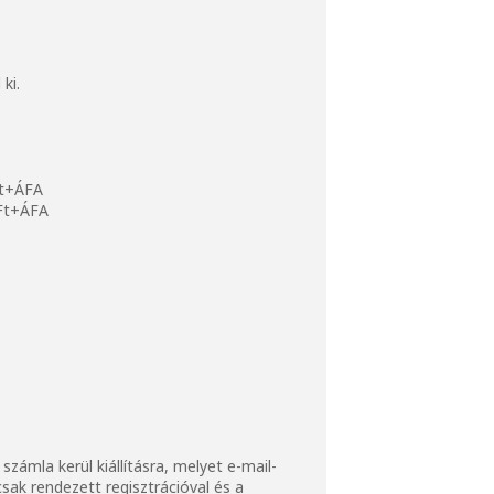
ki.
Ft+ÁFA
 Ft+ÁFA
zámla kerül kiállításra, melyet e-mail-
csak rendezett regisztrációval és a