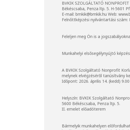
BVKIK SZOLGÁLTATÓ NONPROFIT
Békéscsaba, Penza ltp. 5. H-5601 Pf.
E-mail: bmkik@bmkik.hu Web: www.
Felnőttképzési nyilvántartási szám
Feleljen meg Ön is a jogszabályokna
Munkahelyi elsősegélynyújtó képzés
A BVKIK Szolgáltató Nonprofit Korl
melynek elvégzéséről tanúsítvány kerü
Időpont: 2026. április 14. (kedd) 9.0
Helyszín: BVKIK Szolgáltató Nonprof
5600 Békéscsaba, Penza ltp. 5.
II. emelet előadóterem
Bármelyik munkahelyen előfordulhat,