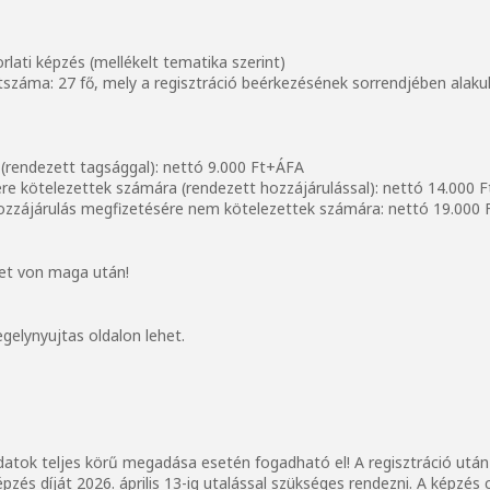
rlati képzés (mellékelt tematika szerint)
száma: 27 fő, mely a regisztráció beérkezésének sorrendjében alakul 
(rendezett tagsággal): nettó 9.000 Ft+ÁFA
re kötelezettek számára (rendezett hozzájárulással): nettó 14.000 
zzájárulás megfizetésére nem kötelezettek számára: nettó 19.000
get von maga után!
egelynyujtas oldalon lehet.
datok teljes körű megadása esetén fogadható el! A regisztráció után s
épzés díját 2026. április 13-ig utalással szükséges rendezni. A képzés 