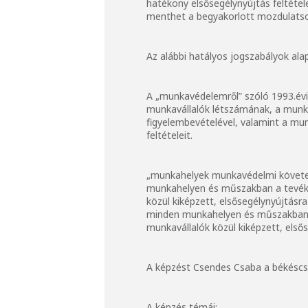
hatékony elsősegélynyújtás feltétel
menthet a begyakorlott mozdulatso
Az alábbi hatályos jogszabályok alap
A „munkavédelemről” szóló 1993.évi 
munkavállalók létszámának, a munk
figyelembevételével, valamint a mun
feltételeit.
„munkahelyek munkavédelmi követelm
munkahelyen és műszakban a tevéke
közül kiképzett, elsősegélynyújtásra 
minden munkahelyen és műszakban a
munkavállalók közül kiképzett, elsőse
A képzést Csendes Csaba a békéscs
A képzés témái: