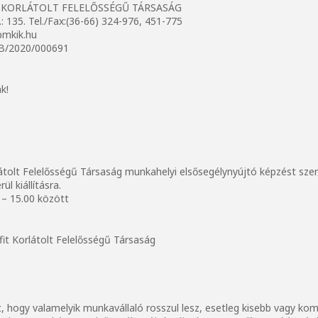
 KORLÁTOLT FELELŐSSÉGŰ TÁRSASÁG
: 135. Tel./Fax:(36-66) 324-976, 451-775
bmkik.hu
: B/2020/000691
k!
átolt Felelősségű Társaság munkahelyi elsősegélynyújtó képzést sze
l kiállításra.
0 – 15.00 között
it Korlátolt Felelősségű Társaság
 hogy valamelyik munkavállaló rosszul lesz, esetleg kisebb vagy komo