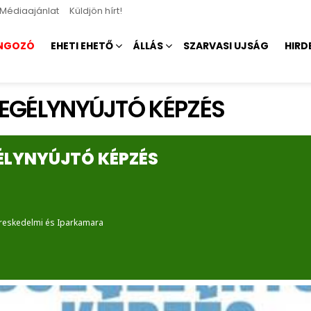
Médiaajánlat
Küldjön hírt!
NGOZÓ
EHETI EHETŐ
ÁLLÁS
SZARVASI UJSÁG
HIRD
EGÉLYNYÚJTÓ KÉPZÉS
ÉLYNYÚJTÓ KÉPZÉS
reskedelmi és Iparkamara