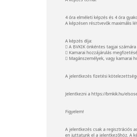
4 óra elméleti képzés és 4 óra gyako
A képzésen résztvevők maximális lét
A képzés díja:
 A BVKIK önkéntes tagjai számára 
 Kamarai hozzájárulás megfizetésé
 Magánszemélyek, vagy kamarai ho
A jelentkezés fizetési kötelezettsé
Jelentkezni a https://bmkik.hu/elsos
Figyelem!
A jelentkezés csak a regisztrációs a
en juttatunk el a jelentkezőhöz. A k