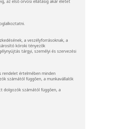
, az első orvosi ellátásig akár életet
oglalkoztatni.
ezkedésének, a veszélyforrásoknak, a
árosító kóroki tényezők
élynyújtás tárgyi, személyi és szervezési
s rendelet értelmében minden
zók számától függően, a munkavállalók
tt dolgozók számától függően, a