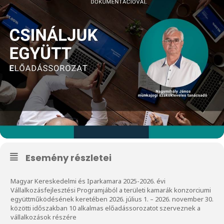
Esemény részletei
Magyar Kereskedelmi és Iparkamara 2025-2026. évi
Vállalkozásfejlesztési Programjából a területi kamarák konzorciumi
együttműködésének keretében 2026. július 1. – 2026. november 30.
közötti időszakban 10 alkalmas előadássorozatot szerveznek a
vállalkozások részére