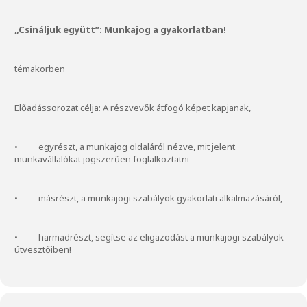
„Csináljuk együtt”: Munkajog a gyakorlatban!
témakörben
Előadássorozat célja: A részvevők átfogó képet kapjanak,
• egyrészt, a munkajog oldaláról nézve, mit jelent
munkavállalókat jogszerűen foglalkoztatni
• másrészt, a munkajogi szabályok gyakorlati alkalmazásáról,
• harmadrészt, segítse az eligazodást a munkajogi szabályok
útvesztőiben!