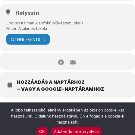
Helyszín
Chován Kálmán Alapfokú Művészeti Iskola
Fő téri Általános Iskola
OTHER EVENTS
HOZZÁADÁS A NAPTÁRHOZ
– VAGY A GOOGLE-NAPTÁRAMHOZ
A jobb felhasználói élmény érdekében az oldalon cookie-kat
használunk. Oldalunk használatával, Ön elfogadja a cookie-k
használatát.
OK
Adatvédelmi irányelvek
Felhasználási feltételek
Impresszum