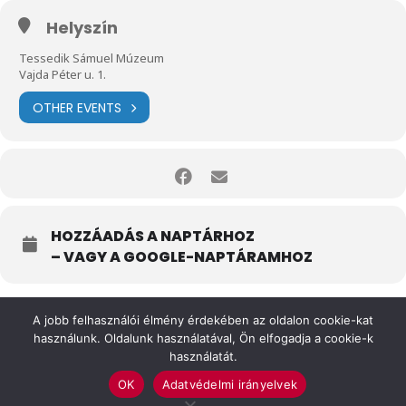
Helyszín
Tessedik Sámuel Múzeum
Vajda Péter u. 1.
OTHER EVENTS
HOZZÁADÁS A NAPTÁRHOZ
– VAGY A GOOGLE-NAPTÁRAMHOZ
A jobb felhasználói élmény érdekében az oldalon cookie-kat
használunk. Oldalunk használatával, Ön elfogadja a cookie-k
használatát.
OK
Adatvédelmi irányelvek
Felhasználási feltételek
Impresszum