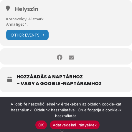
Helyszín
Körösvölgyi Állatpark
Anna liget 1.
OTHER EVENTS
HOZZÁADÁS A NAPTÁRHOZ
– VAGY A GOOGLE-NAPTÁRAMHOZ
A jobb felhasználói élmény érdekében az oldalon cookie-kat
használunk. Oldalunk használatával, Ön elfogadja a cookie-k
használatát.
OK
Adatvédelmi irányelvek
Felhasználási feltételek
Impresszum