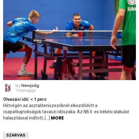
by
Newjság
7 hónapja
Olvasási idő:
< 1
perc
Hétvégén az asztaliteniszezőknél elkezdődött a
csapatbajnokságok tavaszi időszaka. Az NB II.-es békési alakulat
MORE
halasztással indított, […]
SZARVAS