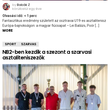
by
Babák Z
körülbelül egy éve
Olvasási idő:
< 1
perc
Fantasztikus eredmény született az osztravai U19-es asztalitenisz
Európa-bajnokságon: a magyar fiúcsapat – Lei Balázs, Poór […]
MORE
SPORT
SZARVAS
NB2-ben kezdik a szezont a szarvasi
asztaliteniszezők