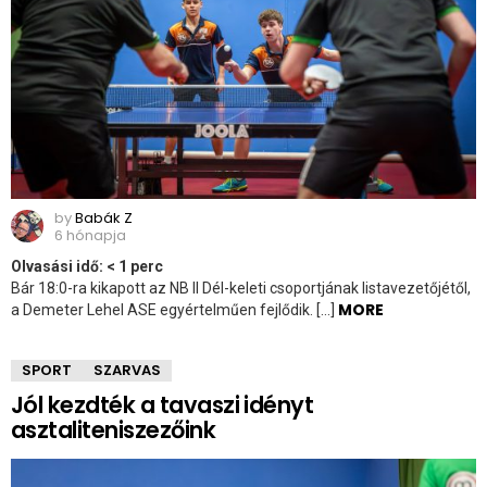
by
Babák Z
6 hónapja
Olvasási idő:
< 1
perc
Bár 18:0-ra kikapott az NB II Dél-keleti csoportjának listavezetőjétől,
MORE
a Demeter Lehel ASE egyértelműen fejlődik. […]
SPORT
SZARVAS
Jól kezdték a tavaszi idényt
asztaliteniszezőink