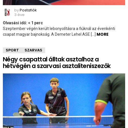
by
Postafiók
3 éve
Olvasási idő:
< 1
perc
Szeptember végén került lebonyolításra a fiúknál az évenkénti
MORE
csapat magyar bajnokság. A Demeter Lehel ASE […]
SPORT
SZARVAS
Négy csapattal álltak asztalhoz a
hétvégén a szarvasi asztaliteniszezők