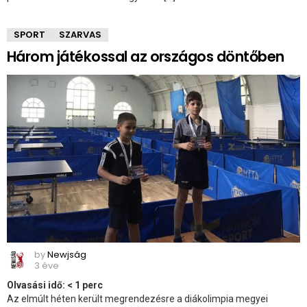
SPORT
SZARVAS
Három játékossal az országos döntőben
by
Newjság
3 éve
Olvasási idő:
< 1
perc
Az elmúlt héten került megrendezésre a diákolimpia megyei