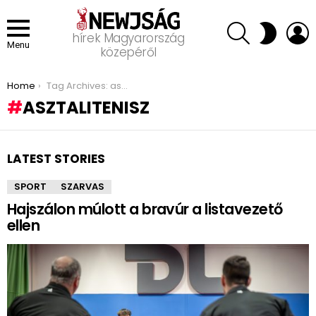
SEARCH
L
SWITCH
hírek Magyarország
SKIN
Menu
közepéről
You are here:
Home
Tag Archives: asztalitenisz
ASZTALITENISZ
LATEST STORIES
SPORT
SZARVAS
Hajszálon múlott a bravúr a listavezető
ellen