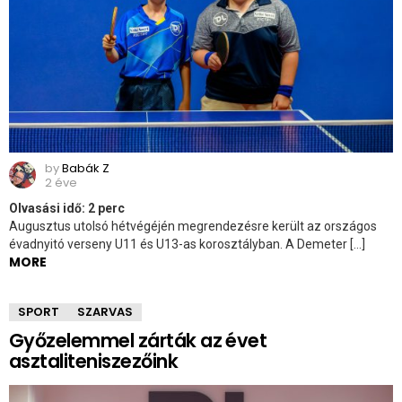
by
Babák Z
2 éve
Olvasási idő:
2
perc
Augusztus utolsó hétvégéjén megrendezésre került az országos
évadnyitó verseny U11 és U13-as korosztályban. A Demeter […]
MORE
SPORT
SZARVAS
Győzelemmel zárták az évet
asztaliteniszezőink