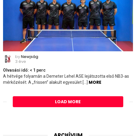
by
Newjság
3 éve
Olvasási idő:
< 1
perc
A hétvége folyamán a Demeter Lehel ASE lejátszotta első NB3-as
MORE
mérkőzését. A „frissen” alakult egyesület […]
LOAD MORE
ARCHÍVUM