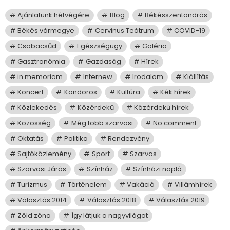
Ajánlatunk hétvégére
Blog
Békésszentandrás
Békés vármegye
Cervinus Teátrum
COVID-19
Csabacsűd
Egészségügy
Galéria
Gasztronómia
Gazdaság
Hírek
in memoriam
Internew
Irodalom
Kiállítás
Koncert
Kondoros
Kultúra
Kék hírek
Közlekedés
Közérdekű
Közérdekű hírek
Közösség
Még több szarvasi
No comment
Oktatás
Politika
Rendezvény
Sajtóközlemény
Sport
Szarvas
Szarvasi Járás
Színház
Színházi napló
Turizmus
Történelem
Vakáció
Villámhírek
Választás 2014
Választás 2018
Választás 2019
Zöld zóna
Így látjuk a nagyvilágot