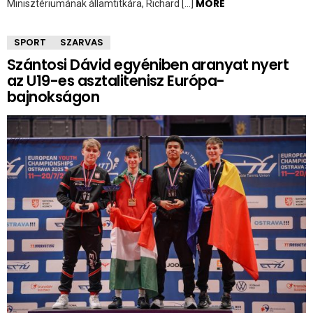
MORE
Minisztériumának államtitkára, Richard […]
SPORT
SZARVAS
Szántosi Dávid egyéniben aranyat nyert
az U19-es asztalitenisz Európa-
bajnokságon