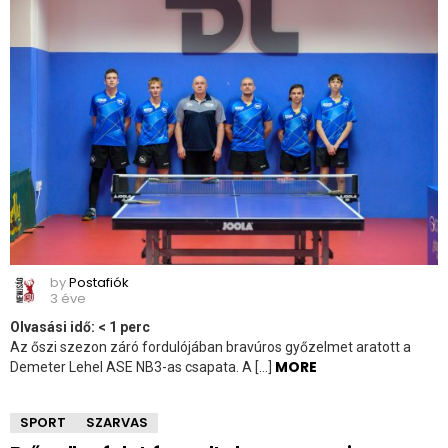
by
Postafiók
3 éve
Olvasási idő:
< 1
perc
Az őszi szezon záró fordulójában bravúros győzelmet aratott a
MORE
Demeter Lehel ASE NB3-as csapata. A […]
SPORT
SZARVAS