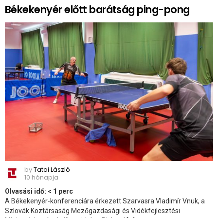
Békekenyér előtt barátság ping-pong
by
Tatai László
10 hónapja
Olvasási idő:
< 1
perc
A Békekenyér-konferenciára érkezett Szarvasra Vladimír Vnuk, a
Szlovák Köztársaság Mezőgazdasági és Vidékfejlesztési