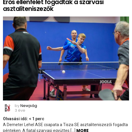
Erős ellenfelet fogadtak a szarvasi
asztaliteniszezők
by
Newjság
3 éve
Olvasási idő:
< 1
perc
A Demeter Lehel ASE csapata a Tisza SE asztaliteniszezői fogadta
MORE
pénteken. A fiatal szarvasi együttes […]