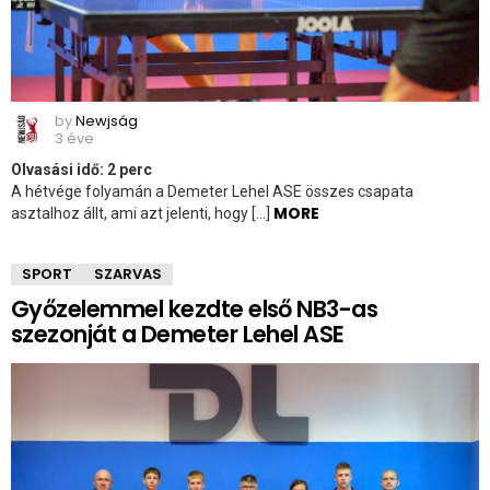
by
Newjság
3 éve
Olvasási idő:
2
perc
A hétvége folyamán a Demeter Lehel ASE összes csapata
MORE
asztalhoz állt, ami azt jelenti, hogy […]
SPORT
SZARVAS
Győzelemmel kezdte első NB3-as
szezonját a Demeter Lehel ASE