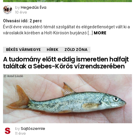
by
Hegedűs Éva
10 éve
Olvasási idő:
2
perc
Évről évre visszatérő témát szolgáltat és elégedetlenséget vált ki a
MORE
városlakók körében a Holt-Körösön burjánzó […]
BÉKÉS VÁRMEGYE
HÍREK
ZÖLD ZÓNA
A tudomány előtt eddig ismeretlen halfajt
találtak a Sebes-Körös vízrendszerében
by
Sajtószemle
11 éve