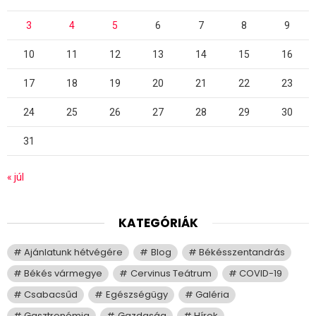
3
4
5
6
7
8
9
10
11
12
13
14
15
16
17
18
19
20
21
22
23
24
25
26
27
28
29
30
31
« júl
KATEGÓRIÁK
Ajánlatunk hétvégére
Blog
Békésszentandrás
Békés vármegye
Cervinus Teátrum
COVID-19
Csabacsűd
Egészségügy
Galéria
Gasztronómia
Gazdaság
Hírek