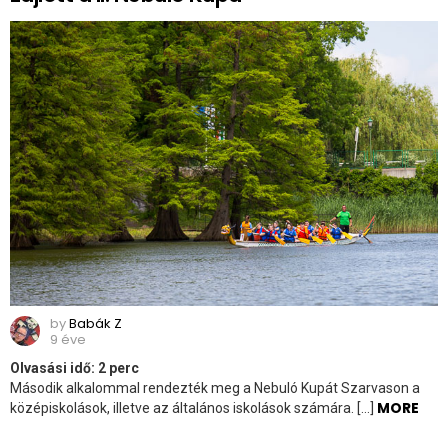
by
Babák Z
9 éve
Olvasási idő:
2
perc
Második alkalommal rendezték meg a Nebuló Kupát Szarvason a
MORE
középiskolások, illetve az általános iskolások számára. […]