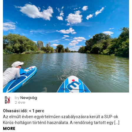
by
Newjság
2 éve
Olvasási idő:
< 1
perc
Az elmúlt évben egyértelműen szabályozásra került a SUP-ok
Körös-holtágon történő használata. A rendőrség tartott egy […]
MORE