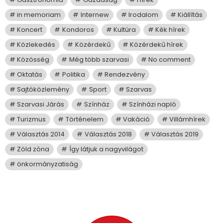
in memoriam
Internew
Irodalom
Kiállítás
Koncert
Kondoros
Kultúra
Kék hírek
Közlekedés
Közérdekű
Közérdekű hírek
Közösség
Még több szarvasi
No comment
Oktatás
Politika
Rendezvény
Sajtóközlemény
Sport
Szarvas
Szarvasi Járás
Színház
Színházi napló
Turizmus
Történelem
Vakáció
Villámhírek
Választás 2014
Választás 2018
Választás 2019
Zöld zóna
Így látjuk a nagyvilágot
önkormányzatiság