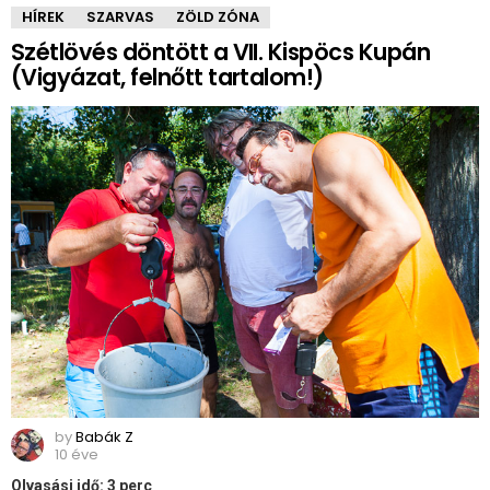
HÍREK
SZARVAS
ZÖLD ZÓNA
Szétlövés döntött a VII. Kispöcs Kupán
(Vigyázat, felnőtt tartalom!)
by
Babák Z
10 éve
Olvasási idő:
3
perc