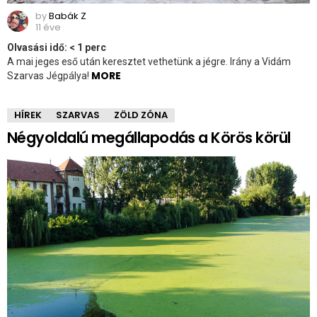
by
Babák Z
11 éve
Olvasási idő:
< 1
perc
A mai jeges eső után keresztet vethetünk a jégre. Irány a Vidám
MORE
Szarvas Jégpálya!
HÍREK
SZARVAS
ZÖLD ZÓNA
Négyoldalú megállapodás a Körös körül