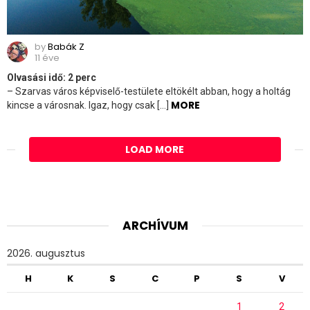
by
Babák Z
11 éve
Olvasási idő:
2
perc
– Szarvas város képviselő-testülete eltökélt abban, hogy a holtág
MORE
kincse a városnak. Igaz, hogy csak […]
LOAD MORE
ARCHÍVUM
2026. augusztus
H
K
S
C
P
S
V
1
2