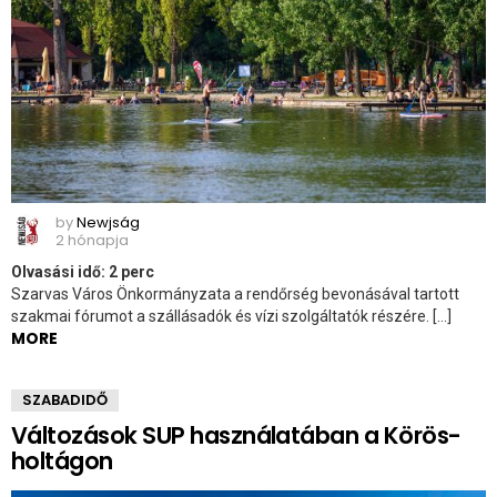
by
Newjság
2 hónapja
Olvasási idő:
2
perc
Szarvas Város Önkormányzata a rendőrség bevonásával tartott
szakmai fórumot a szállásadók és vízi szolgáltatók részére. […]
MORE
SZABADIDŐ
Változások SUP használatában a Körös-
holtágon