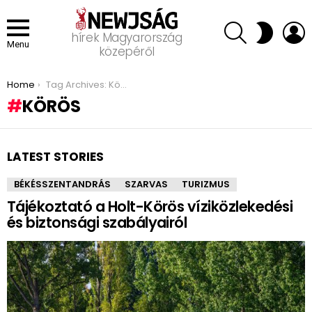
SEARCH
L
SWITCH
hírek Magyarország
SKIN
Menu
közepéről
You are here:
Home
Tag Archives: Körös
KÖRÖS
LATEST STORIES
BÉKÉSSZENTANDRÁS
SZARVAS
TURIZMUS
Tájékoztató a Holt-Körös víziközlekedési
és biztonsági szabályairól