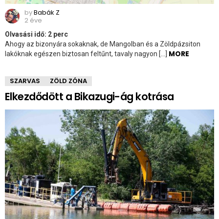
by
Babák Z
2 éve
Olvasási idő:
2
perc
Ahogy az bizonyára sokaknak, de Mangolban és a Zöldpázsiton
MORE
lakóknak egészen biztosan feltűnt, tavaly nagyon […]
SZARVAS
ZÖLD ZÓNA
Elkezdődött a Bikazugi-ág kotrása