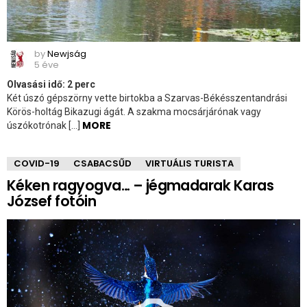
by
Newjság
5 éve
Olvasási idő:
2
perc
Két úszó gépszörny vette birtokba a Szarvas-Békésszentandrási
Körös-holtág Bikazugi ágát. A szakma mocsárjárónak vagy
MORE
úszókotrónak […]
COVID-19
CSABACSŰD
VIRTUÁLIS TURISTA
Kéken ragyogva… – jégmadarak Karas
József fotóin