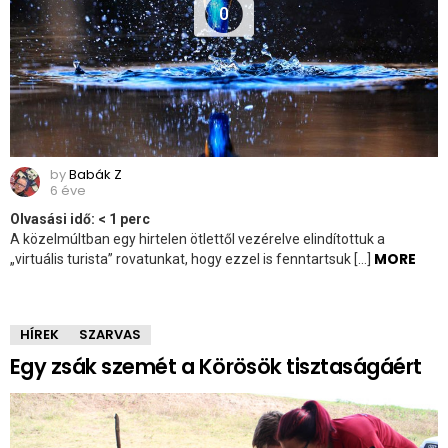
0
by
Babák Z
6 éve
Olvasási idő:
< 1
perc
A közelmúltban egy hirtelen ötlettől vezérelve elindítottuk a
MORE
„virtuális turista” rovatunkat, hogy ezzel is fenntartsuk […]
HÍREK
SZARVAS
Egy zsák szemét a Körösök tisztaságáért