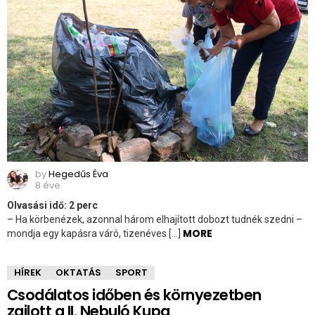
by
Hegedűs Éva
8 éve
Olvasási idő:
2
perc
– Ha körbenézek, azonnal három elhajított dobozt tudnék szedni –
MORE
mondja egy kapásra váró, tizenéves […]
HÍREK
OKTATÁS
SPORT
Csodálatos időben és környezetben
zajlott a II. Nebuló Kupa