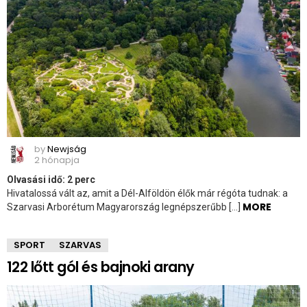
by
Newjság
2 hónapja
Olvasási idő:
2
perc
Hivatalossá vált az, amit a Dél-Alföldön élők már régóta tudnak: a
MORE
Szarvasi Arborétum Magyarország legnépszerűbb […]
SPORT
SZARVAS
122 lőtt gól és bajnoki arany