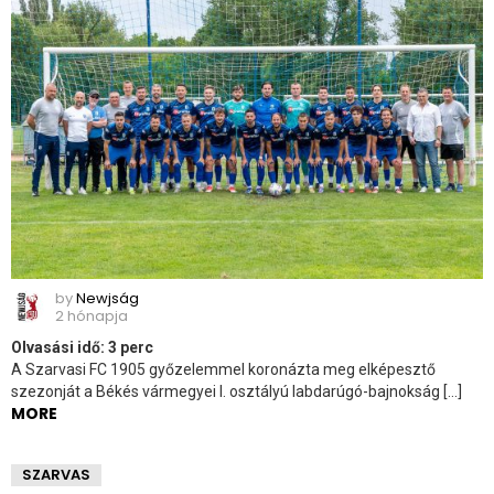
by
Newjság
2 hónapja
Olvasási idő:
3
perc
A Szarvasi FC 1905 győzelemmel koronázta meg elképesztő
szezonját a Békés vármegyei I. osztályú labdarúgó-bajnokság […]
MORE
SZARVAS