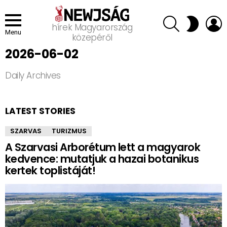
SEARCH
L
SWITCH
hírek Magyarország
SKIN
Menu
közepéről
2026-06-02
Daily Archives
LATEST STORIES
SZARVAS
TURIZMUS
A Szarvasi Arborétum lett a magyarok
kedvence: mutatjuk a hazai botanikus
kertek toplistáját!