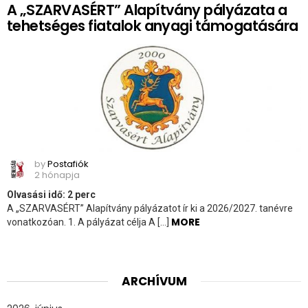
A „SZARVASÉRT” Alapítvány pályázata a
tehetséges fiatalok anyagi támogatására
by
Postafiók
2 hónapja
Olvasási idő:
2
perc
A „SZARVASÉRT” Alapítvány pályázatot ír ki a 2026/2027. tanévre
MORE
vonatkozóan. 1. A pályázat célja A […]
ARCHÍVUM