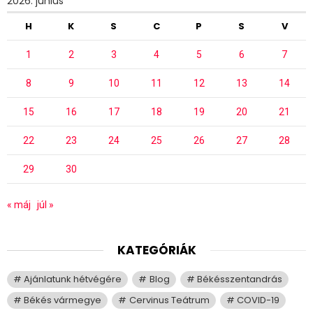
2026. június
H
K
S
C
P
S
V
1
2
3
4
5
6
7
8
9
10
11
12
13
14
15
16
17
18
19
20
21
22
23
24
25
26
27
28
29
30
« máj
júl »
KATEGÓRIÁK
Ajánlatunk hétvégére
Blog
Békésszentandrás
Békés vármegye
Cervinus Teátrum
COVID-19