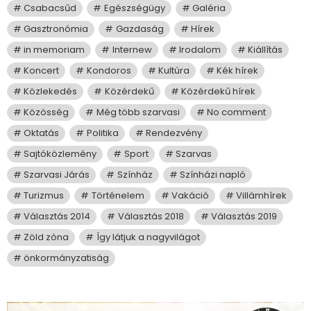
Csabacsűd
Egészségügy
Galéria
Gasztronómia
Gazdaság
Hírek
in memoriam
Internew
Irodalom
Kiállítás
Koncert
Kondoros
Kultúra
Kék hírek
Közlekedés
Közérdekű
Közérdekű hírek
Közösség
Még több szarvasi
No comment
Oktatás
Politika
Rendezvény
Sajtóközlemény
Sport
Szarvas
Szarvasi Járás
Színház
Színházi napló
Turizmus
Történelem
Vakáció
Villámhírek
Választás 2014
Választás 2018
Választás 2019
Zöld zóna
Így látjuk a nagyvilágot
önkormányzatiság