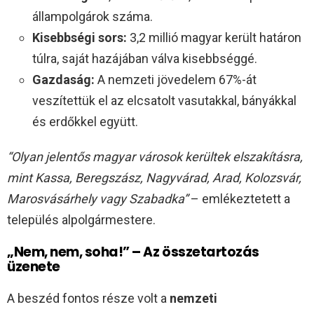
állampolgárok száma.
Kisebbségi sors:
3,2 millió magyar került határon
túlra, saját hazájában válva kisebbséggé.
Gazdaság:
A nemzeti jövedelem 67%-át
veszítettük el az elcsatolt vasutakkal, bányákkal
és erdőkkel együtt.
“Olyan jelentős magyar városok kerültek elszakításra,
mint Kassa, Beregszász, Nagyvárad, Arad, Kolozsvár,
Marosvásárhely vagy Szabadka”
– emlékeztetett a
település alpolgármestere.
„Nem, nem, soha!” – Az összetartozás
üzenete
A beszéd fontos része volt a
nemzeti