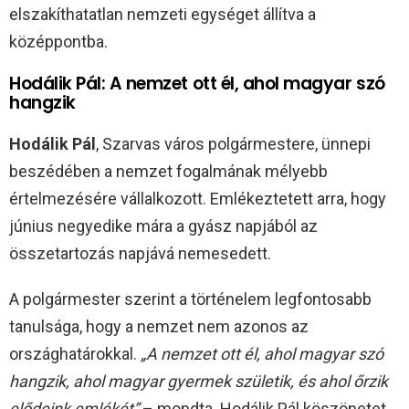
elszakíthatatlan nemzeti egységet állítva a
középpontba.
Hodálik Pál: A nemzet ott él, ahol magyar szó
hangzik
Hodálik Pál
, Szarvas város polgármestere, ünnepi
beszédében a nemzet fogalmának mélyebb
értelmezésére vállalkozott. Emlékeztetett arra, hogy
június negyedike mára a gyász napjából az
összetartozás napjává nemesedett.
A polgármester szerint a történelem legfontosabb
tanulsága, hogy a nemzet nem azonos az
országhatárokkal.
„A nemzet ott él, ahol magyar szó
hangzik, ahol magyar gyermek születik, és ahol őrzik
elődeink emlékét”
– mondta. Hodálik Pál köszönetet