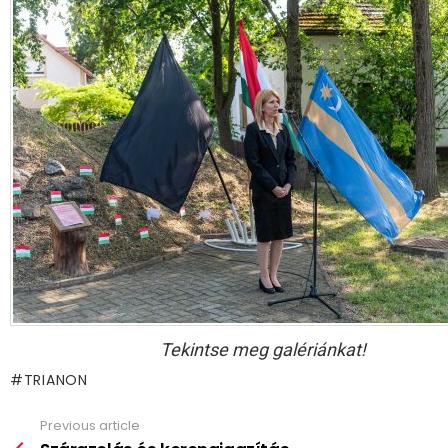
Tekintse meg galériánkat!
TRIANON
Previous article
See
more