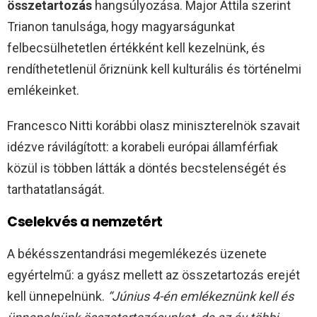
összetartozás
hangsúlyozása. Major Attila szerint
Trianon tanulsága, hogy magyarságunkat
felbecsülhetetlen értékként kell kezelnünk, és
rendíthetetlenül őriznünk kell kulturális és történelmi
emlékeinket.
Francesco Nitti korábbi olasz miniszterelnök szavait
idézve rávilágított: a korabeli európai államférfiak
közül is többen látták a döntés becstelenségét és
tarthatatlanságát.
Cselekvés a nemzetért
A békésszentandrási megemlékezés üzenete
egyértelmű: a gyász mellett az összetartozás erejét
kell ünnepelnünk.
“Június 4-én emlékeznünk kell és