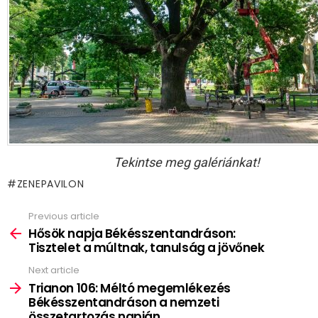
Tekintse meg galériánkat!
ZENEPAVILON
Previous article
See
more
Hősök napja Békésszentandráson:
Tisztelet a múltnak, tanulság a jövőnek
Next article
Trianon 106: Méltó megemlékezés
Békésszentandráson a nemzeti
összetartozás napján