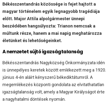
Békésszentandrás közössége is fejet hajtott a
magyar történelem egyik legnagyobb tragédiája
előtt. Major Attila alpolgármester ünnepi
beszédében hangsúlyozta: Trianon nemcsak a
múltunk része, hanem a mai napig meghatározza
életünket és lehetőségeinket.
A nemzetet sújtó igazságtalanság
Békésszentandrás Nagyközség Önkormányzata idén
is ünnepélyes keretek között emlékezett meg a 1920.
június 4-én aláírt kényszerű békediktátumról. A
megemlékezés központi gondolata az elvitathatatlan
igazságtalanság volt, amely a Magyar Királyságot érte
a nagyhatalmi döntések nyomán.