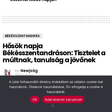
BÉKÉSSZENTANDRÁS
Hősök napja
Békésszentandráson: Tisztelet a
múltnak, tanulság a jövőnek
by
Newjság
2 hónapja
A jobb felhasználói élmény érdekében az oldalon cookie-kat
használunk. Oldalunk használatával, Ön elfogadja a cookie-k
használatát.
OK
Adatvédelmi irányelvek