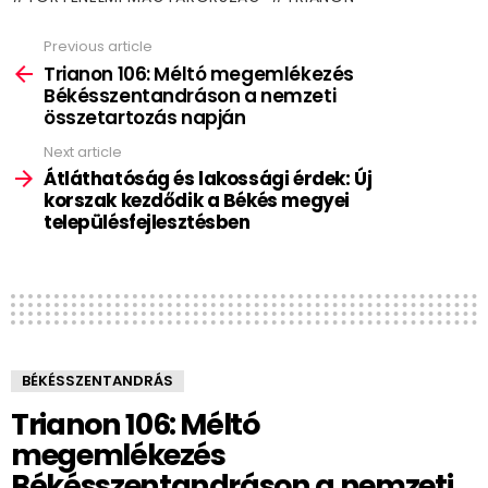
Previous article
See
more
Trianon 106: Méltó megemlékezés
Békésszentandráson a nemzeti
összetartozás napján
Next article
Átláthatóság és lakossági érdek: Új
korszak kezdődik a Békés megyei
településfejlesztésben
BÉKÉSSZENTANDRÁS
Trianon 106: Méltó
megemlékezés
Békésszentandráson a nemzeti