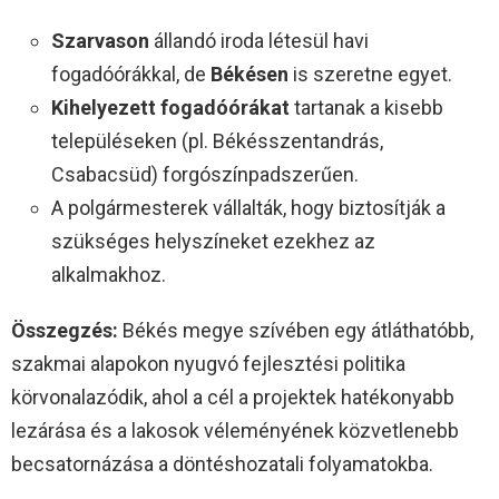
Szarvason
állandó iroda létesül havi
fogadóórákkal, de
Békésen
is szeretne egyet.
Kihelyezett fogadóórákat
tartanak a kisebb
településeken (pl. Békésszentandrás,
Csabacsüd) forgószínpadszerűen.
A polgármesterek vállalták, hogy biztosítják a
szükséges helyszíneket ezekhez az
alkalmakhoz.
Összegzés:
Békés megye szívében egy átláthatóbb,
szakmai alapokon nyugvó fejlesztési politika
körvonalazódik, ahol a cél a projektek hatékonyabb
lezárása és a lakosok véleményének közvetlenebb
becsatornázása a döntéshozatali folyamatokba.