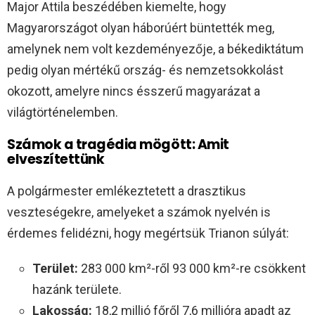
Major Attila beszédében kiemelte, hogy
Magyarországot olyan háborúért büntették meg,
amelynek nem volt kezdeményezője, a békediktátum
pedig olyan mértékű ország- és nemzetsokkolást
okozott, amelyre nincs ésszerű magyarázat a
világtörténelemben.
Számok a tragédia mögött: Amit
elveszítettünk
A polgármester emlékeztetett a drasztikus
veszteségekre, amelyeket a számok nyelvén is
érdemes felidézni, hogy megértsük Trianon súlyát:
Terület:
283 000 km²-ről 93 000 km²-re csökkent
hazánk területe.
Lakosság:
18,2 millió főről 7,6 millióra apadt az