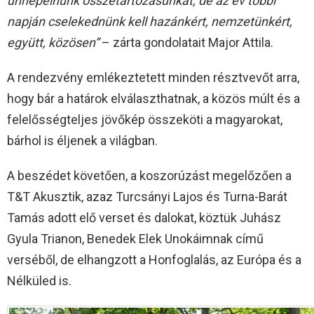
ünnepelnünk összetartozásunkat, de az év többi
napján cselekednünk kell hazánkért, nemzetünkért,
együtt, közösen”
– zárta gondolatait Major Attila.
A rendezvény emlékeztetett minden résztvevőt arra,
hogy bár a határok elválaszthatnak, a közös múlt és a
felelősségteljes jövőkép összeköti a magyarokat,
bárhol is éljenek a világban.
A beszédet követően, a koszorúzást megelőzően a
T&T Akusztik, azaz Turcsányi Lajos és Turna-Barát
Tamás adott elő verset és dalokat, köztük Juhász
Gyula Trianon, Benedek Elek Unokáimnak című
verséből, de elhangzott a Honfoglalás, az Európa és a
Nélküled is.