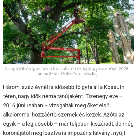
Vizsgálják és igazítják a Kossuth téri öreg tölgy koronáját 2026.
június 3-án. (Fotó: Tatai László)
Három, száz évnél is idősebb tölgyfa áll a Kossuth
téren, nagy idők néma tanújaként. Tizenegy éve –
2016 júniusában – vizsgálták meg őket első
alkalommal hozzáértő szemek és kezek. Azóta az
egyik – a legidősebb – már teljesen kiszáradt, de még
koronájától megfosztva is impozáns látványt nyújt.