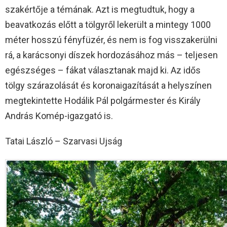
szakértője a témának. Azt is megtudtuk, hogy a
beavatkozás előtt a tölgyről lekerült a mintegy 1000
méter hosszú fényfüzér, és nem is fog visszakerülni
rá, a karácsonyi díszek hordozásához más – teljesen
egészséges – fákat választanak majd ki. Az idős
tölgy szárazolását és koronaigazítását a helyszínen
megtekintette Hodálik Pál polgármester és Király
András Komép-igazgató is.
Tatai László – Szarvasi Ujság