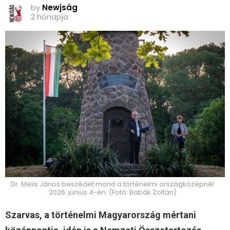
by
Newjság
2 hónapja
Dr. Melis János beszédet mond a történelmi országközépnél
2026. június 4-én. (Fotó: Babák Zoltán)
Szarvas, a történelmi Magyarország mértani