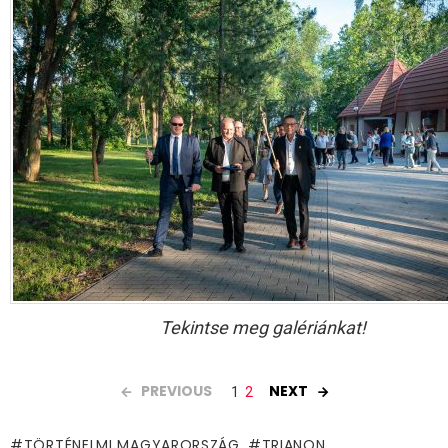
Tekintse meg galériánkat!
PREVIOUS
NEXT
1
2
TÖRTÉNELMI MAGYARORSZÁG
TRIANON