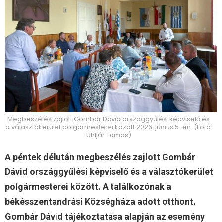
Megbeszélés zajlott Gombár Dávid országgyűlési képviselő és
a választókerület polgármesterei között 2026. június 5-én. (Fotó:
Uhljár Tamás)
A péntek délután megbeszélés zajlott Gombár
Dávid országgyűlési képviselő és a választókerület
polgármesterei között. A találkozónak a
békésszentandrási Községháza adott otthont.
Gombár Dávid tájékoztatása alapján az esemény