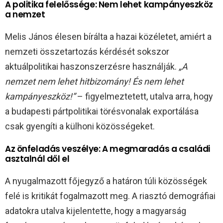
A politika felelőssége: Nem lehet kampányeszköz
a nemzet
Melis János élesen bírálta a hazai közéletet, amiért a
nemzeti összetartozás kérdését sokszor
aktuálpolitikai haszonszerzésre használják.
„A
nemzet nem lehet hitbizomány! És nem lehet
kampányeszköz!”
– figyelmeztetett, utalva arra, hogy
a budapesti pártpolitikai törésvonalak exportálása
csak gyengíti a külhoni közösségeket.
Az önfeladás veszélye: A megmaradás a családi
asztalnál dől el
A nyugalmazott főjegyző a határon túli közösségek
felé is kritikát fogalmazott meg. A riasztó demográfiai
adatokra utalva kijelentette, hogy a magyarság