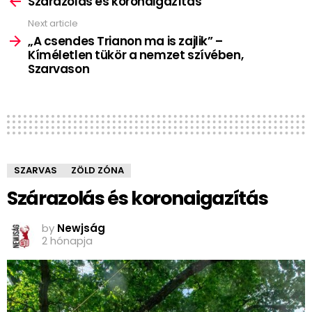
Szárazolás és koronaigazítás
Next article
„A csendes Trianon ma is zajlik” –
Kíméletlen tükör a nemzet szívében,
Szarvason
SZARVAS
ZÖLD ZÓNA
Szárazolás és koronaigazítás
by
Newjság
2 hónapja