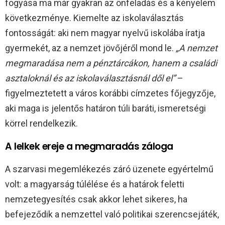
fogyása ma már gyakran az önfeladás és a kényelem
következménye. Kiemelte az iskolaválasztás
fontosságát: aki nem magyar nyelvű iskolába íratja
gyermekét, az a nemzet jövőjéről mond le.
„A nemzet
megmaradása nem a pénztárcákon, hanem a családi
asztaloknál és az iskolaválasztásnál dől el”
–
figyelmeztetett a város korábbi címzetes főjegyzője,
aki maga is jelentős határon túli baráti, ismeretségi
körrel rendelkezik.
A lelkek ereje a megmaradás záloga
A szarvasi megemlékezés záró üzenete egyértelmű
volt: a magyarság túlélése és a határok feletti
nemzetegyesítés csak akkor lehet sikeres, ha
befejeződik a nemzettel való politikai szerencsejáték,