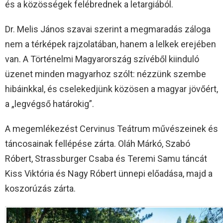
és a közösségek felébrednek a letargiából.
Dr. Melis János szavai szerint a megmaradás záloga
nem a térképek rajzolatában, hanem a lelkek erejében
van. A Történelmi Magyarország szívéből kiinduló
üzenet minden magyarhoz szólt: nézzünk szembe
hibáinkkal, és cselekedjünk közösen a magyar jövőért,
a „legvégső határokig”.
A megemlékezést Cervinus Teátrum művészeinek és
táncosainak fellépése zárta. Oláh Márkó, Szabó
Róbert, Strassburger Csaba és Teremi Samu táncát
Kiss Viktória és Nagy Róbert ünnepi előadása, majd a
koszorúzás zárta.