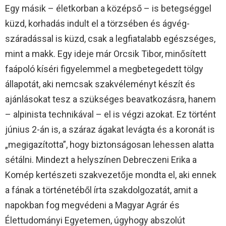
Egy másik – életkorban a középső – is betegséggel
küzd, korhadás indult el a törzsében és ágvég-
száradással is küzd, csak a legfiatalabb egészséges,
mint a makk. Egy ideje már Orcsik Tibor, minősített
faápoló kíséri figyelemmel a megbetegedett tölgy
állapotát, aki nemcsak szakvéleményt készít és
ajánlásokat tesz a szükséges beavatkozásra, hanem
– alpinista technikával – el is végzi azokat. Ez történt
június 2-án is, a száraz ágakat levágta és a koronát is
„megigazította”, hogy biztonságosan lehessen alatta
sétálni. Mindezt a helyszínen Debreczeni Erika a
Komép kertészeti szakvezetője mondta el, aki ennek
a fának a történetéből írta szakdolgozatát, amit a
napokban fog megvédeni a Magyar Agrár és
Élettudományi Egyetemen, úgyhogy abszolút