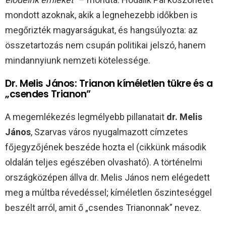
mondott azoknak, akik a legnehezebb időkben is
megőrizték magyarságukat, és hangsúlyozta: az
összetartozás nem csupán politikai jelszó, hanem
mindannyiunk nemzeti kötelessége.
Dr. Melis János: Trianon kíméletlen tükre és a
„csendes Trianon”
A megemlékezés legmélyebb pillanatait
dr. Melis
János
, Szarvas város nyugalmazott címzetes
főjegyzőjének beszéde hozta el (cikkünk második
oldalán teljes egészében olvasható). A történelmi
országközépen állva dr. Melis János nem elégedett
meg a múltba révedéssel; kíméletlen őszinteséggel
beszélt arról, amit ő „csendes Trianonnak” nevez.