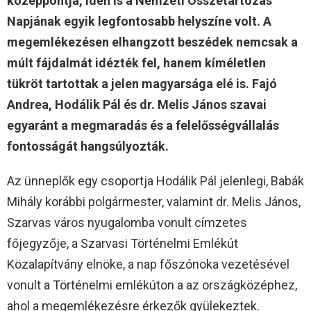
középpontja, idén is a Nemzeti Összetartozás
Napjának egyik legfontosabb helyszíne volt. A
megemlékezésen elhangzott beszédek nemcsak a
múlt fájdalmát idézték fel, hanem kíméletlen
tükröt tartottak a jelen magyarsága elé is. Fajó
Andrea, Hodálik Pál és dr. Melis János szavai
egyaránt a megmaradás és a felelősségvállalás
fontosságát hangsúlyozták.
Az ünneplők egy csoportja Hodálik Pál jelenlegi, Babák
Mihály korábbi polgármester, valamint dr. Melis János,
Szarvas város nyugalomba vonult címzetes
főjegyzője, a Szarvasi Történelmi Emlékút
Közalapítvány elnöke, a nap főszónoka vezetésével
vonult a Történelmi emlékúton a az országközéphez,
ahol a megemlékezésre érkezők gyülekeztek.