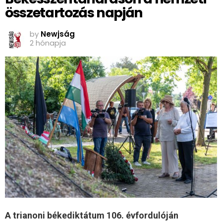
összetartozás napján
by
Newjság
2 hónapja
A trianoni békediktátum 106. évfordulóján