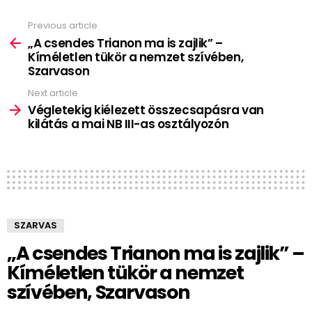
Previous article
See
more
„A csendes Trianon ma is zajlik” –
Kíméletlen tükör a nemzet szívében,
Szarvason
Next article
Végletekig kiélezett összecsapásra van
kilátás a mai NB III-as osztályozón
SZARVAS
„A csendes Trianon ma is zajlik” –
Kíméletlen tükör a nemzet
szívében, Szarvason