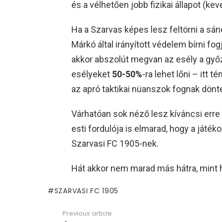
és a vélhetően jobb fizikai állapot (k
Ha a Szarvas képes lesz feltörni a sán
Márkó által irányított védelem bírni 
akkor abszolút megvan az esély a győze
esélyeket
50-50%
-ra lehet lőni – itt 
az apró taktikai nüanszok fognak dönte
Várhatóan sok néző lesz kíváncsi err
esti fordulója is elmarad, hogy a játék
Szarvasi FC 1905-nek.
Hát akkor nem marad más hátra, mint h
SZARVASI FC 1905
Previous article
See