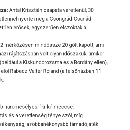
sza:
Antal Krisztián csapata veretlenül, 30
tlennel nyerte meg a Csongrád-Csanád
sztően erősek, egyszerűen elszoktak a
32 mérkőzésen mindössze 20 gólt kapott, ami
ázi rájátszásban volt olyan időszakuk, amikor
(például a Kiskundorozsma és a Bordány ellen),
elöl Rabecz Valter Roland (a felsőházban 11
k.
bb háromesélyes, “ki-ki” meccse.
litás és a veretlenség ténye szól, míg
rzékenység, a robbanékonyabb támadójáték