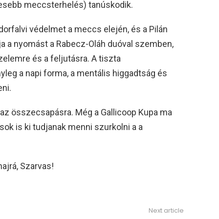
evesebb meccsterhelés) tanúskodik.
dorfalvi védelmet a meccs elején, és a Pilán
fogja a nyomást a Rabecz-Oláh duóval szemben,
lemre és a feljutásra. A tiszta
tényleg a napi forma, a mentális higgadtság és
ni.
e az összecsapásra. Még a Gallicoop Kupa ma
osok is ki tudjanak menni szurkolni a a
ajrá, Szarvas!
Next article