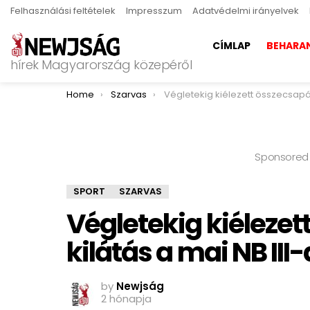
Felhasználási feltételek
Impresszum
Adatvédelmi irányelvek
CÍMLAP
BEHARA
hírek Magyarország közepéről
You are here:
Home
Szarvas
Végletekig kiélezett összecsapásra van kilátás a mai NB III-as osz
Sponsored
SPORT
SZARVAS
Végletekig kiéleze
kilátás a mai NB III
by
Newjság
2 hónapja