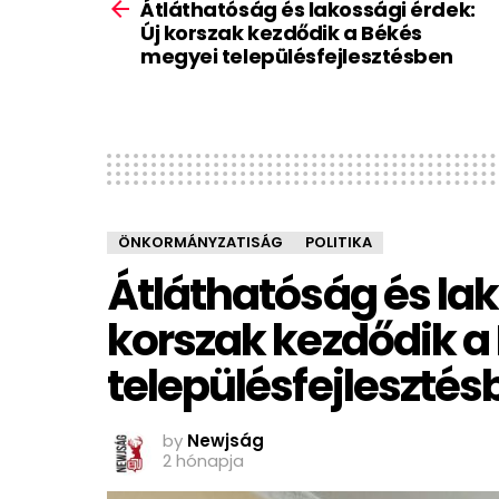
more
Átláthatóság és lakossági érdek:
Új korszak kezdődik a Békés
megyei településfejlesztésben
ÖNKORMÁNYZATISÁG
POLITIKA
Átláthatóság és lak
korszak kezdődik a
településfejlesztés
by
Newjság
2 hónapja