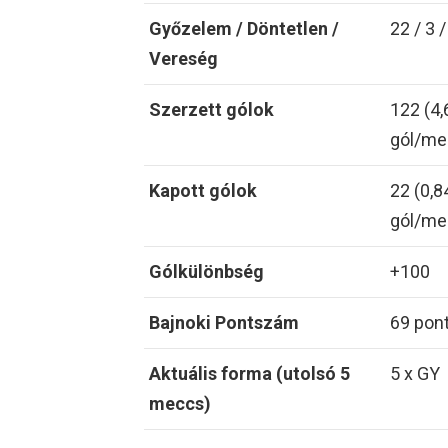
Győzelem / Döntetlen /
22 / 3 /
Vereség
Szerzett gólok
122 (4,
gól/me
Kapott gólok
22 (0,8
gól/me
Gólkülönbség
+100
Bajnoki Pontszám
69 pon
Aktuális forma (utolsó 5
5 x GY
meccs)