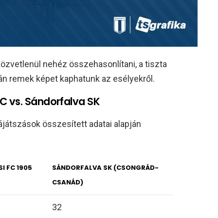
özvetlenül nehéz összehasonlítani, a tiszta
ján remek képet kaphatunk az esélyekről.
C vs. Sándorfalva SK
ájátszások összesített adatai alapján
I FC 1905
SÁNDORFALVA SK (CSONGRÁD-
CSANÁD)
32