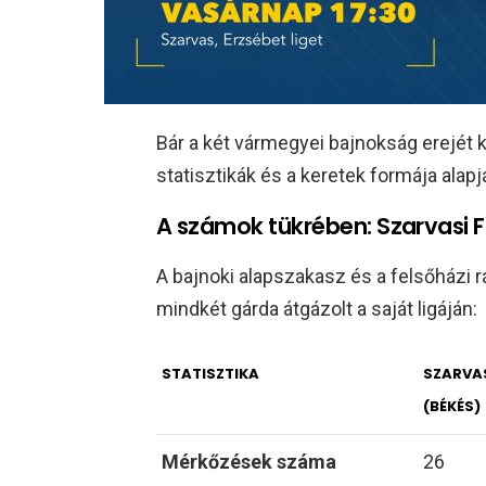
Bár a két vármegyei bajnokság erejét k
statisztikák és a keretek formája alap
A számok tükrében: Szarvasi F
A bajnoki alapszakasz és a felsőházi r
mindkét gárda átgázolt a saját ligáján:
STATISZTIKA
SZARVAS
(BÉKÉS)
Mérkőzések száma
26