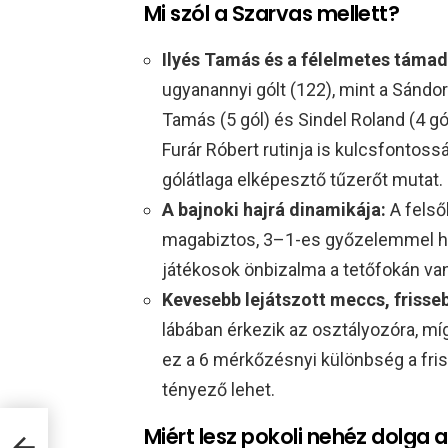
Mi szól a Szarvas mellett?
Ilyés Tamás és a félelmetes támad
ugyanannyi gólt (122), mint a Sándor
Tamás (5 gól) és Sindel Roland (4 gól)
Furár Róbert rutinja is kulcsfontos
gólátlaga elképesztő tűzerőt mutat.
A bajnoki hajrá dinamikája:
A felső
magabiztos, 3–1-es győzelemmel han
játékosok önbizalma a tetőfokán van
Kevesebb lejátszott meccs, frisseb
lábában érkezik az osztályozóra, mí
ez a 6 mérkőzésnyi különbség a fri
tényező lehet.
 Új
Miért lesz pokoli nehéz dolga