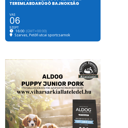
TEREMLABDARÚGÓ BAJNOKSÁG
VAS
06
SZEPT
16:00
(GMT+00:00)
Szarvas, Petőfi utcai sportcsarnok