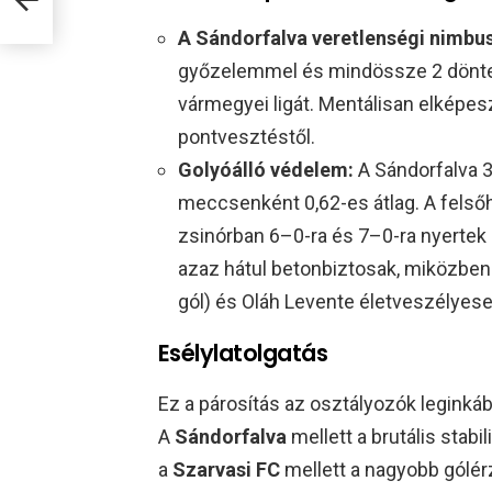
A Sándorfalva veretlenségi nimbu
győzelemmel és mindössze 2 dönte
vármegyei ligát. Mentálisan elképe
pontvesztéstől.
Golyóálló védelem:
A Sándorfalva 
meccsenként 0,62-es átlag. A felsőh
zsinórban 6–0-ra és 7–0-ra nyertek 
azaz hátul betonbiztosak, miközben 
gól) és Oláh Levente életveszélyese
Esélylatolgatás
Ez a párosítás az osztályozók leginká
A
Sándorfalva
mellett a brutális stabi
a
Szarvasi FC
mellett a nagyobb gólé