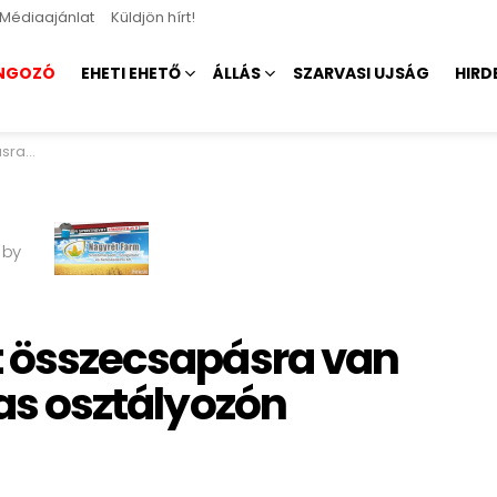
Médiaajánlat
Küldjön hírt!
NGOZÓ
EHETI EHETŐ
ÁLLÁS
SZARVASI UJSÁG
HIRD
tályozón
 by
tt összecsapásra van
-as osztályozón