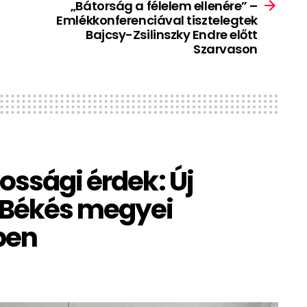
„Bátorság a félelem ellenére” –
Emlékkonferenciával tisztelegtek
Bajcsy-Zsilinszky Endre előtt
Szarvason
ossági érdek: Új
 Békés megyei
ben