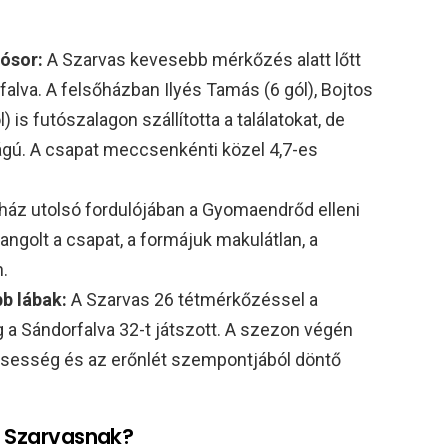
ósor:
A Szarvas kevesebb mérkőzés alatt lőtt
falva. A felsőházban Ilyés Tamás (6 gól), Bojtos
 is futószalagon szállította a találatokat, de
ságú. A csapat meccsenkénti közel 4,7-es
ház utolsó fordulójában a Gyomaendrőd elleni
golt a csapat, a formájuk makulátlan, a
.
b lábak:
A Szarvas 26 tétmérkőzéssel a
g a Sándorfalva 32-t játszott. A szezon végén
ssesség és az erőnlét szempontjából döntő
 a Szarvasnak?