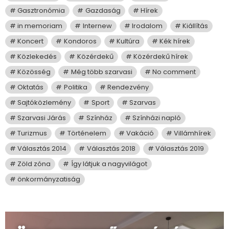
Gasztronómia
Gazdaság
Hírek
in memoriam
Internew
Irodalom
Kiállítás
Koncert
Kondoros
Kultúra
Kék hírek
Közlekedés
Közérdekű
Közérdekű hírek
Közösség
Még több szarvasi
No comment
Oktatás
Politika
Rendezvény
Sajtóközlemény
Sport
Szarvas
Szarvasi Járás
Színház
Színházi napló
Turizmus
Történelem
Vakáció
Villámhírek
Választás 2014
Választás 2018
Választás 2019
Zöld zóna
Így látjuk a nagyvilágot
önkormányzatiság