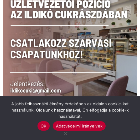
A jobb felhasználói élmény érdekében az oldalon cookie-kat
használunk. Oldalunk használatával, Ön elfogadja a cookie-k
használatát.
OK
Adatvédelmi irányelvek
Felhasználási feltételek
Impresszum
Adatvédelmi irányelvek
Médiaajánlat
Küldjön hírt!