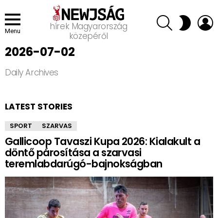
SEARCH
L
SWITCH
hírek Magyarország
SKIN
Menu
közepéről
2026-07-02
Daily Archives
LATEST STORIES
SPORT
SZARVAS
Gallicoop Tavaszi Kupa 2026: Kialakult a
döntő párosítása a szarvasi
teremlabdarúgó-bajnokságban