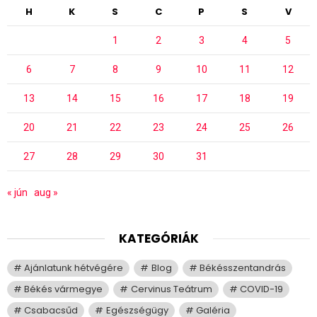
H
K
S
C
P
S
V
1
2
3
4
5
6
7
8
9
10
11
12
13
14
15
16
17
18
19
20
21
22
23
24
25
26
27
28
29
30
31
« jún
aug »
KATEGÓRIÁK
Ajánlatunk hétvégére
Blog
Békésszentandrás
Békés vármegye
Cervinus Teátrum
COVID-19
Csabacsűd
Egészségügy
Galéria