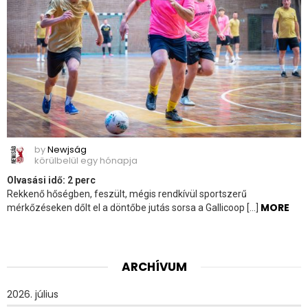
by
Newjság
körülbelül egy hónapja
Olvasási idő:
2
perc
Rekkenő hőségben, feszült, mégis rendkívül sportszerű
MORE
mérkőzéseken dőlt el a döntőbe jutás sorsa a Gallicoop […]
ARCHÍVUM
2026. július