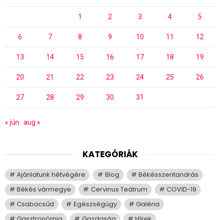
1
2
3
4
5
6
7
8
9
10
11
12
13
14
15
16
17
18
19
20
21
22
23
24
25
26
27
28
29
30
31
« jún
aug »
KATEGÓRIÁK
Ajánlatunk hétvégére
Blog
Békésszentandrás
Békés vármegye
Cervinus Teátrum
COVID-19
Csabacsűd
Egészségügy
Galéria
Gasztronómia
Gazdaság
Hírek