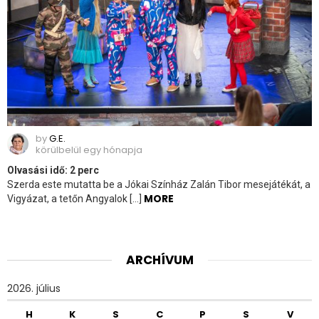
by
G.E.
körülbelül egy hónapja
Olvasási idő:
2
perc
Szerda este mutatta be a Jókai Színház Zalán Tibor mesejátékát, a
MORE
Vigyázat, a tetőn Angyalok […]
ARCHÍVUM
2026. július
H
K
S
C
P
S
V