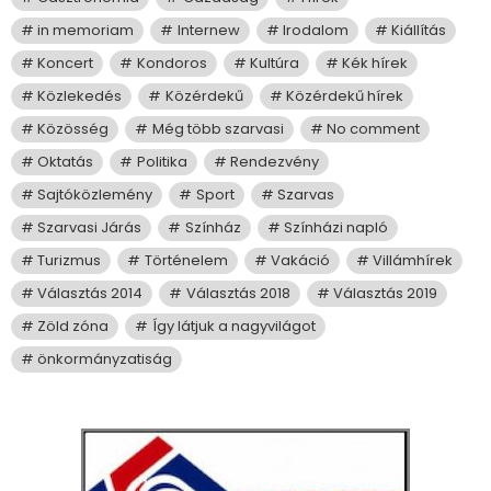
in memoriam
Internew
Irodalom
Kiállítás
Koncert
Kondoros
Kultúra
Kék hírek
Közlekedés
Közérdekű
Közérdekű hírek
Közösség
Még több szarvasi
No comment
Oktatás
Politika
Rendezvény
Sajtóközlemény
Sport
Szarvas
Szarvasi Járás
Színház
Színházi napló
Turizmus
Történelem
Vakáció
Villámhírek
Választás 2014
Választás 2018
Választás 2019
Zöld zóna
Így látjuk a nagyvilágot
önkormányzatiság