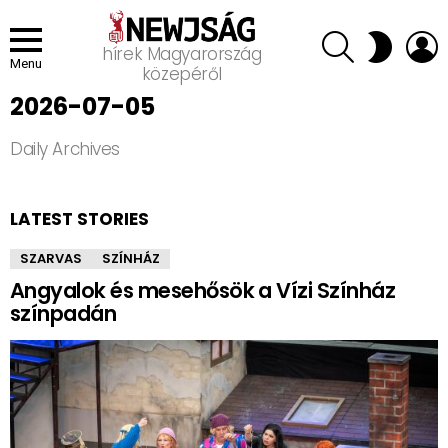
SEARCH
L
SWITCH
hírek Magyarország
SKIN
Menu
közepéről
2026-07-05
Daily Archives
LATEST STORIES
SZARVAS
SZÍNHÁZ
Angyalok és mesehősök a Vízi Színház
színpadán