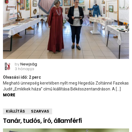
by
Newjság
3 hónapja
Olvasási idő:
2
perc
Megható ünnepség keretében nyílt meg Hegedűs Zoltánné Fazekas
Judit „Emlékek háza” című kiállítása Békésszentandráson. A […]
MORE
KIÁLLÍTÁS
SZARVAS
Tanár, tudós, író, államférfi