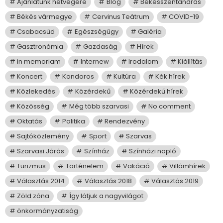
Ajánlatunk hétvégére
Blog
Békésszentandrás
Békés vármegye
Cervinus Teátrum
COVID-19
Csabacsűd
Egészségügy
Galéria
Gasztronómia
Gazdaság
Hírek
in memoriam
Internew
Irodalom
Kiállítás
Koncert
Kondoros
Kultúra
Kék hírek
Közlekedés
Közérdekű
Közérdekű hírek
Közösség
Még több szarvasi
No comment
Oktatás
Politika
Rendezvény
Sajtóközlemény
Sport
Szarvas
Szarvasi Járás
Színház
Színházi napló
Turizmus
Történelem
Vakáció
Villámhírek
Választás 2014
Választás 2018
Választás 2019
Zöld zóna
Így látjuk a nagyvilágot
önkormányzatiság