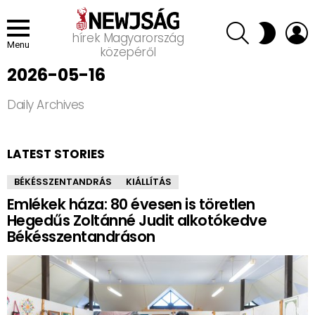
SEARCH
L
SWITCH
hírek Magyarország
SKIN
Menu
közepéről
2026-05-16
Daily Archives
LATEST STORIES
BÉKÉSSZENTANDRÁS
KIÁLLÍTÁS
Emlékek háza: 80 évesen is töretlen
Hegedűs Zoltánné Judit alkotókedve
Békésszentandráson