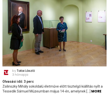
by
Tatai László
3 hónapja
Olvasási idő:
3
perc
Zsilinszky Mihály sokoldalú életműve előtt tisztelgő kiállítás nyílt a
MORE
Tessedik Sámuel Múzeumban május 14-én, amelynek […]