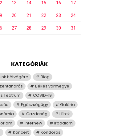
2
13
14
15
16
17
9
20
21
22
23
24
6
27
28
29
30
31
KATEGÓRIÁK
tunk hétvégére
Blog
zentandrás
Békés vármegye
us Teátrum
COVID-19
csűd
Egészségügy
Galéria
onómia
Gazdaság
Hírek
moriam
Internew
Irodalom
s
Koncert
Kondoros