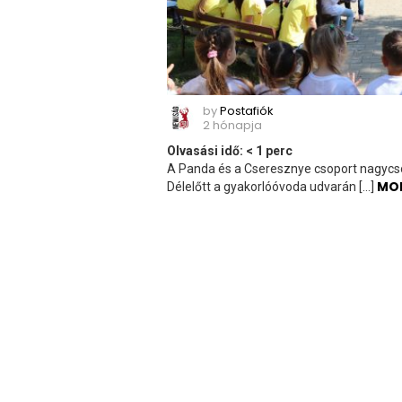
by
Postafiók
2 hónapja
Olvasási idő:
< 1
perc
A Panda és a Cseresznye csoport nagycso
MO
Délelőtt a gyakorlóóvoda udvarán […]