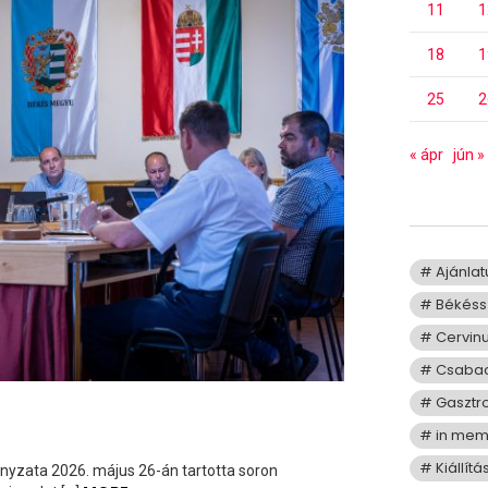
11
1
18
1
25
2
« ápr
jún »
Ajánla
Békéss
Cervin
Csaba
Gasztr
in me
Kiállítá
zata 2026. május 26-án tartotta soron