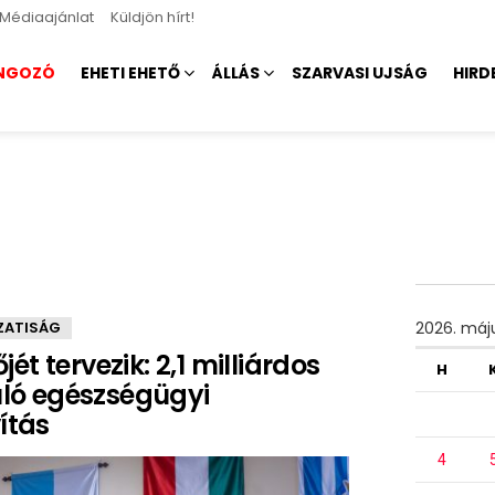
Médiaajánlat
Küldjön hírt!
NGOZÓ
EHETI EHETŐ
ÁLLÁS
SZARVASI UJSÁG
HIRD
ATISÁG
2026. máj
t tervezik: 2,1 milliárdos
H
ló egészségügyi
ítás
4