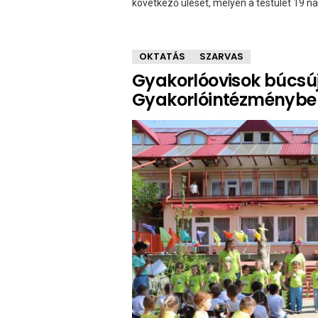
következő ülését, melyen a testület 19 na
OKTATÁS
SZARVAS
Gyakorlóovisok búcsú
Gyakorlóintézményb