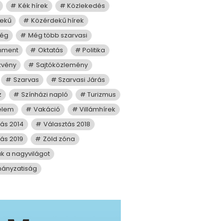
Kék hírek
Közlekedés
ekű
Közérdekű hírek
ség
Még több szarvasi
mment
Oktatás
Politika
zvény
Sajtóközlemény
Szarvas
Szarvasi Járás
z
Színházi napló
Turizmus
elem
Vakáció
Villámhírek
tás 2014
Választás 2018
ás 2019
Zöld zóna
juk a nagyvilágot
ányzatiság