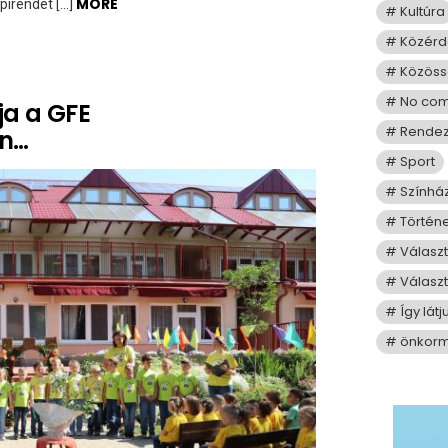
MORE
pirendet […]
Kultúra
Közérd
Közös
No co
ja a GFE
Rende
en…
Sport
Színhá
Történ
Válasz
Választ
Így lát
önkorm