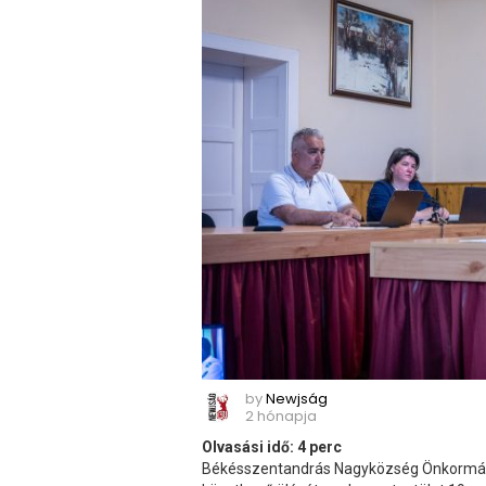
by
Newjság
2 hónapja
Olvasási idő:
4
perc
Békésszentandrás Nagyközség Önkormány