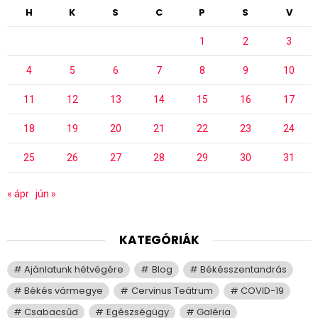
H
K
S
C
P
S
V
1
2
3
4
5
6
7
8
9
10
11
12
13
14
15
16
17
18
19
20
21
22
23
24
25
26
27
28
29
30
31
« ápr
jún »
KATEGÓRIÁK
Ajánlatunk hétvégére
Blog
Békésszentandrás
Békés vármegye
Cervinus Teátrum
COVID-19
Csabacsűd
Egészségügy
Galéria