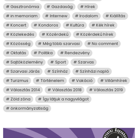
Gasztronómia
Gazdaság
Hírek
in memoriam
Internew
Irodalom
Kiállítás
Koncert
Kondoros
Kultúra
Kék hírek
Közlekedés
Közérdekű
Közérdekű hírek
Közösség
Még több szarvasi
No comment
Oktatás
Politika
Rendezvény
Sajtóközlemény
Sport
Szarvas
Szarvasi Járás
Színház
Színházi napló
Turizmus
Történelem
Vakáció
Villámhírek
Választás 2014
Választás 2018
Választás 2019
Zöld zóna
Így látjuk a nagyvilágot
önkormányzatiság