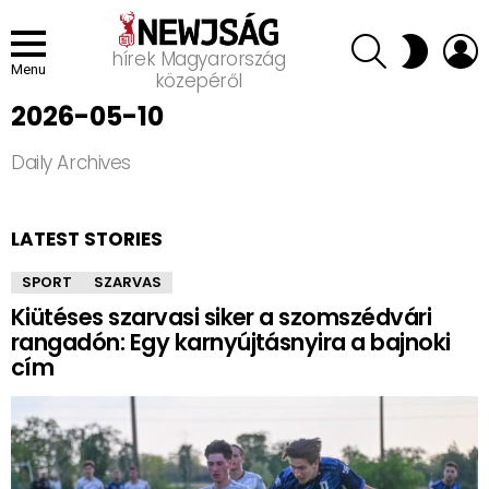
SEARCH
L
SWITCH
hírek Magyarország
SKIN
Menu
közepéről
2026-05-10
Daily Archives
LATEST STORIES
SPORT
SZARVAS
Kiütéses szarvasi siker a szomszédvári
rangadón: Egy karnyújtásnyira a bajnoki
cím