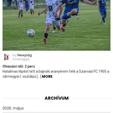
by
Newjság
3 hónapja
Olvasási idő:
2
perc
Hatalmas lépést tett a bajnoki aranyérem felé a Szarvasi FC 1905 a
MORE
vármegyei I. osztályú […]
ARCHÍVUM
2026. május