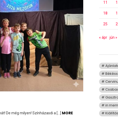
11
1
18
1
25
2
« ápr
jún »
Ajánla
Békéss
Cervin
Csaba
Gasztr
in me
MORE
Kiállítá
hát! De még milyen! Színházasdi a […]