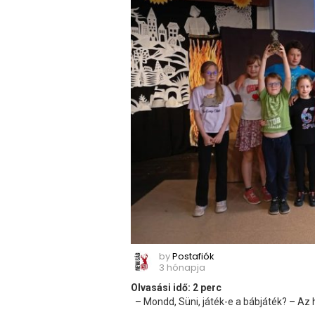
by
Postafiók
3 hónapja
Olvasási idő:
2
perc
– Mondd, Süni, játék-e a bábjáték? – Az 