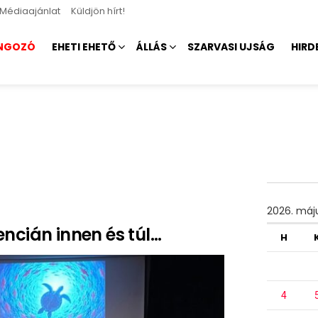
Médiaajánlat
Küldjön hírt!
NGOZÓ
EHETI EHETŐ
ÁLLÁS
SZARVASI UJSÁG
HIRD
2026. máj
ncián innen és túl…
H
4