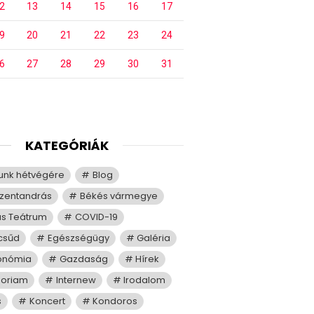
2
13
14
15
16
17
9
20
21
22
23
24
6
27
28
29
30
31
KATEGÓRIÁK
tunk hétvégére
Blog
zentandrás
Békés vármegye
us Teátrum
COVID-19
csűd
Egészségügy
Galéria
onómia
Gazdaság
Hírek
moriam
Internew
Irodalom
s
Koncert
Kondoros