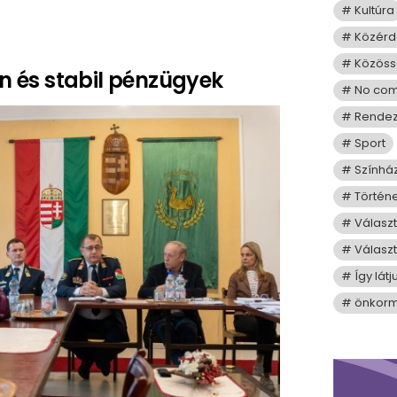
Kultúra
Közérd
Közös
 és stabil pénzügyek
No co
Rende
Sport
Színhá
Történ
Válasz
Választ
Így lát
önkorm