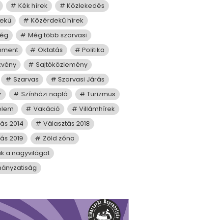
Kék hírek
Közlekedés
ekű
Közérdekű hírek
ség
Még több szarvasi
mment
Oktatás
Politika
zvény
Sajtóközlemény
Szarvas
Szarvasi Járás
z
Színházi napló
Turizmus
elem
Vakáció
Villámhírek
tás 2014
Választás 2018
ás 2019
Zöld zóna
juk a nagyvilágot
ányzatiság