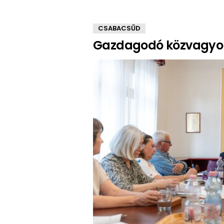
CSABACSŰD
Gazdagodó közvagyon